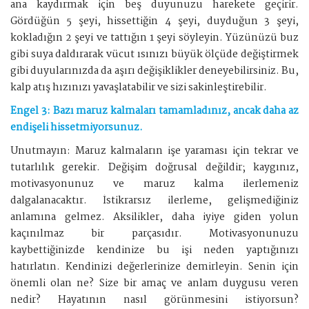
ana kaydırmak için beş duyunuzu harekete geçirir.
Gördüğün 5 şeyi, hissettiğin 4 şeyi, duyduğun 3 şeyi,
kokladığın 2 şeyi ve tattığın 1 şeyi söyleyin. Yüzünüzü buz
gibi suya daldırarak vücut ısınızı büyük ölçüde değiştirmek
gibi duyularınızda da aşırı değişiklikler deneyebilirsiniz. Bu,
kalp atış hızınızı yavaşlatabilir ve sizi sakinleştirebilir.
Engel 3: Bazı maruz kalmaları tamamladınız, ancak daha az
endişeli hissetmiyorsunuz.
Unutmayın: Maruz kalmaların işe yaraması için tekrar ve
tutarlılık gerekir. Değişim doğrusal değildir; kaygınız,
motivasyonunuz ve maruz kalma ilerlemeniz
dalgalanacaktır. İstikrarsız ilerleme, gelişmediğiniz
anlamına gelmez. Aksilikler, daha iyiye giden yolun
kaçınılmaz bir parçasıdır. Motivasyonunuzu
kaybettiğinizde kendinize bu işi neden yaptığınızı
hatırlatın. Kendinizi değerlerinize demirleyin. Senin için
önemli olan ne? Size bir amaç ve anlam duygusu veren
nedir? Hayatının nasıl görünmesini istiyorsun?