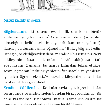
Maruz kaldıktan sonra:
Bilgilendirme.
İki soruyu cevapla. İlk olarak, en büyük
korkunuz gerçek oldu mu? Çoğu zaman olmaz (veya olup
olmadığını belirlemek için yeterli kanıtınız yoktur!).
İkincisi, bu durumdan ne öğrendiniz? Birkaç bilgi not edin.
Örneğin, beklediğinizden daha az endişeli hissettiğinizi veya
etkileşimin bazı anlarından keyif aldığınızı fark
edebilirsiniz. Zamanla, bu maruz kalmaları tekrar ettikçe,
sosyalleşmenin korkunç yönlerini 'unutacak' ve yenilerini
'yeniden öğreneceksiniz’- sosyal etkileşimlerin ne kadar
harika olabileceği de dahil.
Kendini ödüllendir
.
Korkularınızla yüzleşecek kadar
cesurdunuz ve muhtemelen bundan biraz yoruldunuz. Bir
ödül kazandınız. Bir sonraki maruz kalma için ekstra bir
motivasyon dozu olarak pekiştiren bir ödül seçin.