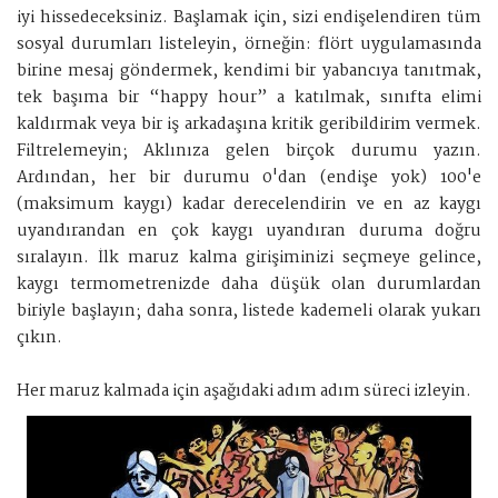
iyi hissedeceksiniz. Başlamak için, sizi endişelendiren tüm
sosyal durumları listeleyin, örneğin: flört uygulamasında
birine mesaj göndermek, kendimi bir yabancıya tanıtmak,
tek başıma bir “happy hour” a katılmak, sınıfta elimi
kaldırmak veya bir iş arkadaşına kritik geribildirim vermek.
Filtrelemeyin; Aklınıza gelen birçok durumu yazın.
Ardından, her bir durumu 0'dan (endişe yok) 100'e
(maksimum kaygı) kadar derecelendirin ve en az kaygı
uyandırandan en çok kaygı uyandıran duruma doğru
sıralayın. İlk maruz kalma girişiminizi seçmeye gelince,
kaygı termometrenizde daha düşük olan durumlardan
biriyle başlayın; daha sonra, listede kademeli olarak yukarı
çıkın.
Her maruz kalmada için aşağıdaki adım adım süreci izleyin.