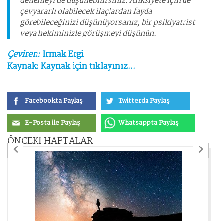
denemeyi de düşünebilirsiniz. Anksiyete için de
çevyararlı olabilecek ilaçlardan fayda
görebileceğinizi düşünüyorsanız, bir psikiyatrist
veya hekiminizle görüşmeyi düşünün.
Çeviren:
Irmak Ergi
Kaynak:
Kaynak için tıklayınız...
Facebookta Paylaş
Twitterda Paylaş
E-Posta ile Paylaş
Whatsappta Paylaş
ÖNCEKİ HAFTALAR
Previous
Ne