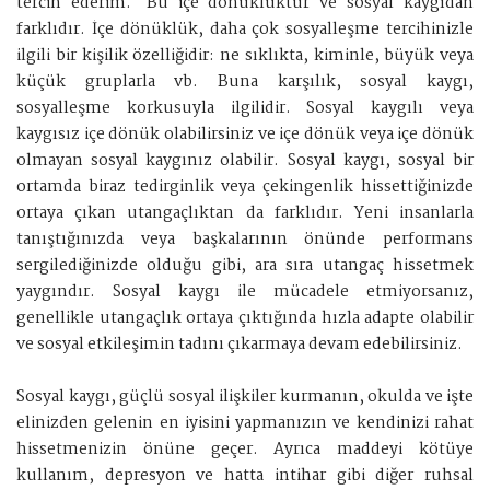
tercih ederim.' Bu içe dönüklüktür ve sosyal kaygıdan
farklıdır. İçe dönüklük, daha çok sosyalleşme tercihinizle
ilgili bir kişilik özelliğidir: ne sıklıkta, kiminle, büyük veya
küçük gruplarla vb. Buna karşılık, sosyal kaygı,
sosyalleşme korkusuyla ilgilidir. Sosyal kaygılı veya
kaygısız içe dönük olabilirsiniz ve içe dönük veya içe dönük
olmayan sosyal kaygınız olabilir. Sosyal kaygı, sosyal bir
ortamda biraz tedirginlik veya çekingenlik hissettiğinizde
ortaya çıkan utangaçlıktan da farklıdır. Yeni insanlarla
tanıştığınızda veya başkalarının önünde performans
sergilediğinizde olduğu gibi, ara sıra utangaç hissetmek
yaygındır. Sosyal kaygı ile mücadele etmiyorsanız,
genellikle utangaçlık ortaya çıktığında hızla adapte olabilir
ve sosyal etkileşimin tadını çıkarmaya devam edebilirsiniz.
Sosyal kaygı, güçlü sosyal ilişkiler kurmanın, okulda ve işte
elinizden gelenin en iyisini yapmanızın ve kendinizi rahat
hissetmenizin önüne geçer. Ayrıca maddeyi kötüye
kullanım, depresyon ve hatta intihar gibi diğer ruhsal