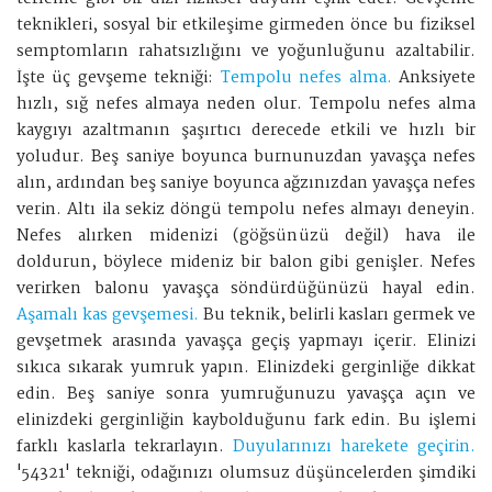
teknikleri, sosyal bir etkileşime girmeden önce bu fiziksel
semptomların rahatsızlığını ve yoğunluğunu azaltabilir.
İşte üç gevşeme tekniği:
Tempolu nefes alma.
Anksiyete
hızlı, sığ nefes almaya neden olur. Tempolu nefes alma
kaygıyı azaltmanın şaşırtıcı derecede etkili ve hızlı bir
yoludur. Beş saniye boyunca burnunuzdan yavaşça nefes
alın, ardından beş saniye boyunca ağzınızdan yavaşça nefes
verin. Altı ila sekiz döngü tempolu nefes almayı deneyin.
Nefes alırken midenizi (göğsünüzü değil) hava ile
doldurun, böylece mideniz bir balon gibi genişler. Nefes
verirken balonu yavaşça söndürdüğünüzü hayal edin.
Aşamalı kas gevşemesi.
Bu teknik, belirli kasları germek ve
gevşetmek arasında yavaşça geçiş yapmayı içerir. Elinizi
sıkıca sıkarak yumruk yapın. Elinizdeki gerginliğe dikkat
edin. Beş saniye sonra yumruğunuzu yavaşça açın ve
elinizdeki gerginliğin kaybolduğunu fark edin. Bu işlemi
farklı kaslarla tekrarlayın.
Duyularınızı harekete geçirin.
'54321' tekniği, odağınızı olumsuz düşüncelerden şimdiki