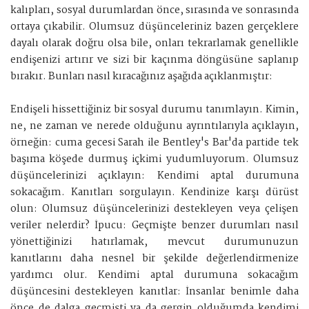
kalıpları, sosyal durumlardan önce, sırasında ve sonrasında
ortaya çıkabilir. Olumsuz düşünceleriniz bazen gerçeklere
dayalı olarak doğru olsa bile, onları tekrarlamak genellikle
endişenizi artırır ve sizi bir kaçınma döngüsüne saplanıp
bırakır. Bunları nasıl kıracağınız aşağıda açıklanmıştır:
Endişeli hissettiğiniz bir sosyal durumu tanımlayın. Kimin,
ne, ne zaman ve nerede olduğunu ayrıntılarıyla açıklayın,
örneğin: cuma gecesi Sarah ile Bentley's Bar'da partide tek
başıma köşede durmuş içkimi yudumluyorum. Olumsuz
düşüncelerinizi açıklayın: Kendimi aptal durumuna
sokacağım. Kanıtları sorgulayın. Kendinize karşı dürüst
olun: Olumsuz düşüncelerinizi destekleyen veya çelişen
veriler nelerdir? İpucu: Geçmişte benzer durumları nasıl
yönettiğinizi hatırlamak, mevcut durumunuzun
kanıtlarını daha nesnel bir şekilde değerlendirmenize
yardımcı olur. Kendimi aptal durumuna sokacağım
düşüncesini destekleyen kanıtlar: İnsanlar benimle daha
önce de dalga geçmişti ya da gergin olduğumda kendimi