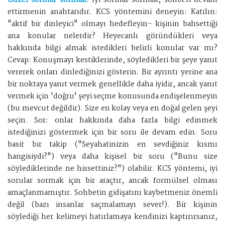
Güzel sorular sormak:
İyi sorular sormak, sohbeti devam
ettirmenin anahtarıdır. KCS yöntemini deneyin: Katılın:
"aktif bir dinleyici" olmayı hedefleyin- kişinin bahsettiği
ana konular nelerdir? Heyecanlı göründükleri veya
hakkında bilgi almak istedikleri belirli konular var mı?
Cevap: Konuşmayı kestiklerinde, söyledikleri bir şeye yanıt
vererek onları dinlediğinizi gösterin. Bir ayrıntı yerine ana
bir noktaya yanıt vermek genellikle daha iyidir, ancak yanıt
vermek için 'doğru' şeyi seçme konusunda endişelenmeyin
(bu mevcut değildir). Size en kolay veya en doğal gelen şeyi
seçin. Sor: onlar hakkında daha fazla bilgi edinmek
istediğinizi göstermek için bir soru ile devam edin. Soru
basit bir takip ("Seyahatinizin en sevdiğiniz kısmı
hangisiydi?") veya daha kişisel bir soru ("Bunu size
söylediklerinde ne hissettiniz?") olabilir. KCS yöntemi, iyi
sorular sormak için bir araçtır, ancak formülsel olması
amaçlanmamıştır. Sohbetin gidişatını kaybetmeniz önemli
değil (bazı insanlar saçmalamayı sever!). Bir kişinin
söylediği her kelimeyi hatırlamaya kendinizi kaptırırsanız,