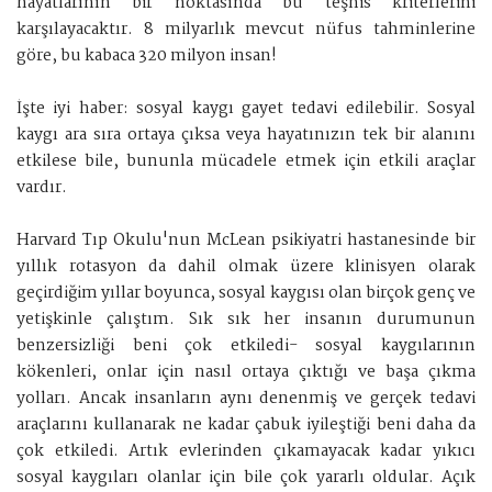
hayatlarının bir noktasında bu teşhis kriterlerini
karşılayacaktır. 8 milyarlık mevcut nüfus tahminlerine
göre, bu kabaca 320 milyon insan!
İşte iyi haber: sosyal kaygı gayet tedavi edilebilir. Sosyal
kaygı ara sıra ortaya çıksa veya hayatınızın tek bir alanını
etkilese bile, bununla mücadele etmek için etkili araçlar
vardır.
Harvard Tıp Okulu'nun McLean psikiyatri hastanesinde bir
yıllık rotasyon da dahil olmak üzere klinisyen olarak
geçirdiğim yıllar boyunca, sosyal kaygısı olan birçok genç ve
yetişkinle çalıştım. Sık sık her insanın durumunun
benzersizliği beni çok etkiledi- sosyal kaygılarının
kökenleri, onlar için nasıl ortaya çıktığı ve başa çıkma
yolları. Ancak insanların aynı denenmiş ve gerçek tedavi
araçlarını kullanarak ne kadar çabuk iyileştiği beni daha da
çok etkiledi. Artık evlerinden çıkamayacak kadar yıkıcı
sosyal kaygıları olanlar için bile çok yararlı oldular. Açık