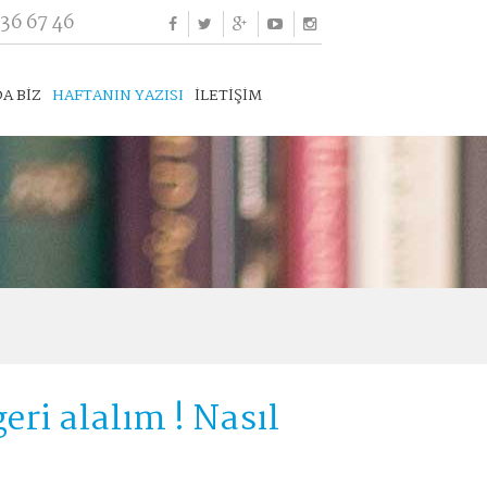
336 67 46
A BİZ
HAFTANIN YAZISI
İLETİŞİM
eri alalım ! Nasıl