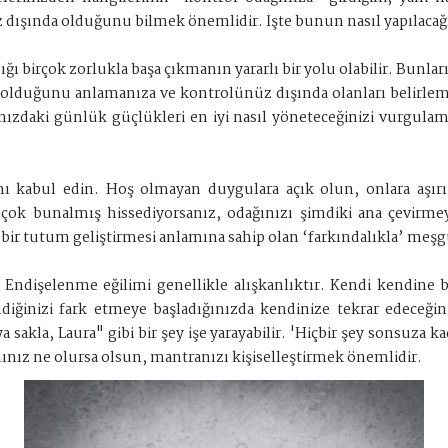
 dışında olduğunu bilmek önemlidir. İşte bunun nasıl yapılacağı
ı birçok zorlukla başa çıkmanın yararlı bir yolu olabilir. Bunlar
 olduğunu anlamanıza ve kontrolünüz dışında olanları belirlem
tınızdaki günlük güçlükleri en iyi nasıl yöneteceğinizi vurgul
kabul edin. Hoş olmayan duygulara açık olun, onlara aşırı 
çok bunalmış hissediyorsanız, odağınızı şimdiki ana çevirme
bir tutum geliştirmesi anlamına sahip olan ‘farkındalıkla’ meşgul
. Endişelenme eğilimi genellikle alışkanlıktır. Kendi kendine 
lendiğinizi fark etmeye başladığınızda kendinize tekrar edeceğin
akla, Laura" gibi bir şey işe yarayabilir. 'Hiçbir şey sonsuza k
mınız ne olursa olsun, mantranızı kişiselleştirmek önemlidir.