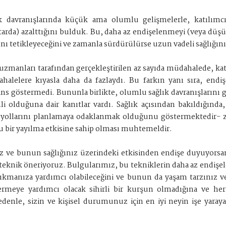
lık davranışlarında küçük ama olumlu gelişmelerle, katılımcı
 miktarda) azalttığını bulduk. Bu, daha az endişelenmeyi (vey
rını tetikleyeceğini ve zamanla sürdürülürse uzun vadeli sağlığı
zmanları tarafından gerçekleştirilen az sayıda müdahalede, katı
halelere kıyasla daha da fazlaydı. Bu farkın yanı sıra, end
s göstermedi. Bununla birlikte, olumlu sağlık davranışlarını gel
lduğuna dair kanıtlar vardı. Sağlık açısından bakıldığında, 
 yollarını planlamaya odaklanmak olduğunu göstermektedir- za
mlu bir yayılma etkisine sahip olması muhtemeldir.
nız ve bunun sağlığınız üzerindeki etkisinden endişe duyuyorsan
l teknik öneriyoruz. Bulgularımız, bu tekniklerin daha az endi
a çıkmanıza yardımcı olabileceğini ve bunun da yaşam tarzınız ve
dermeye yardımcı olacak sihirli bir kurşun olmadığına ve her 
edenle, sizin ve kişisel durumunuz için en iyi neyin işe yar