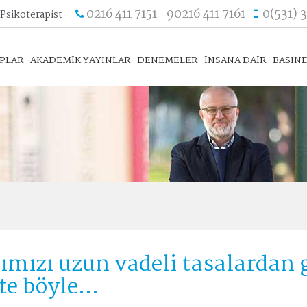
0216 411 7151
90216 411 7161
0(531) 
 Psikoterapist
-
APLAR
AKADEMİK YAYINLAR
DENEMELER
İNSANA DAİR
BASIND
mızı uzun vadeli tasalardan g
te böyle...