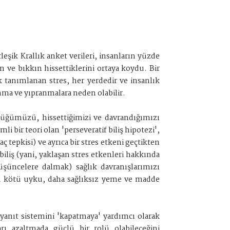
eşik Krallık anket verileri, insanların yüzde
 ve bıkkın hissettiklerini ortaya koydu. Bir
k tanımlanan stres, her yerdedir ve insanlık
nma ve yıpranmalara neden olabilir.
ündüğümüzü, hissettiğimizi ve davrandığımızı
 bir teori olan 'perseveratif biliş hipotezi',
 tepkisi) ve ayrıca bir stres etkeni geçtikten
 biliş (yani, yaklaşan stres etkenleri hakkında
şüncelere dalmak) sağlık davranışlarımızı
aha kötü uyku, daha sağlıksız yeme ve madde
anıt sistemini 'kapatmaya' yardımcı olarak
rı azaltmada güçlü bir rolü olabileceğini