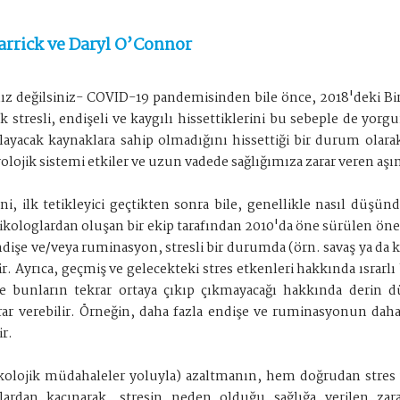
rrick ve Daryl O’Connor
ız değilsiniz- COVID-19 pandemisinden bile önce, 2018'deki Birl
tresli, endişeli ve kaygılı hissettiklerini bu sebeple de yorgun
şılayacak kaynaklara sahip olmadığını hissettiği bir durum olara
ojik sistemi etkiler ve uzun vadede sağlığımıza zarar veren aşı
ni, ilk tetikleyici geçtikten sonra bile, genellikle nasıl düş
ologlardan oluşan bir ekip tarafından 2010'da öne sürülen önemli
şe ve/veya ruminasyon, stresli bir durumda (örn. savaş ya da kaç
ir. Ayrıca, geçmiş ve gelecekteki stres etkenleri hakkında ısrarlı
e bunların tekrar ortaya çıkıp çıkmayacağı hakkında derin dü
zarar verebilir. Örneğin, daha fazla endişe ve ruminasyonun d
ir.
olojik müdahaleler yoluyla) azaltmanın, hem doğrudan stres y
lardan kaçınarak, stresin neden olduğu sağlığa verilen zara