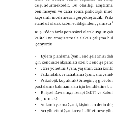
düşündürmektedir. Bu olasılığı araştırma
benimseyen ve daha sonra psikolojik müdaha
kapsamlı incelemesini gerçekleştirdik. Psik
standart olarak kabul edildiğinden, yalnızca
10.500'den fazla potansiyel olarak uygun ça
kaliteli ve amaçlarımızla alakalı çalışma b
içeriyordu:
•
Eylem planlama (yani, endişelerinizi d
için kendinize akşamları özel bir endişe penc
•
Stres yönetimi (yani, yaşamın daha kontrol
•
Farkındalık ve rahatlama (yani, ana yeni
•
Psikolojik kopukluk (örneğin, iş gibi olu
postalarına bakmamaları için kendilerine bir 
•
Bilişsel Davranışçı Terapi (BDT) ve Kab
oluşturmak);
•
Anlamlı yazma (yani, kişinin en derin düş
•
Acı yönetimi (yani acıyı hafifletmeye yö