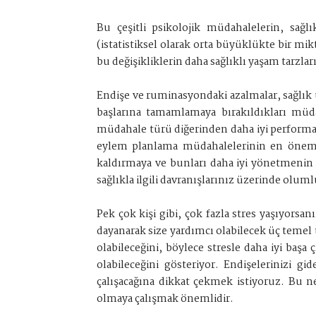
Bu çeşitli psikolojik müdahalelerin, sağ
(istatistiksel olarak orta büyüklükte bir
bu değişikliklerin daha sağlıklı yaşam tarzla
Endişe ve ruminasyondaki azalmalar, sağlık u
başlarına tamamlamaya bırakıldıkları müda
müdahale türü diğerinden daha iyi performan
eylem planlama müdahalelerinin en önemli o
kaldırmaya ve bunları daha iyi yönetmenin
sağlıkla ilgili davranışlarınız üzerinde olu
Pek çok kişi gibi, çok fazla stres yaşıyorsa
dayanarak size yardımcı olabilecek üç teme
olabileceğini, böylece stresle daha iyi baş
olabileceğini gösteriyor. Endişelerinizi gi
çalışacağına dikkat çekmek istiyoruz. Bu n
olmaya çalışmak önemlidir.