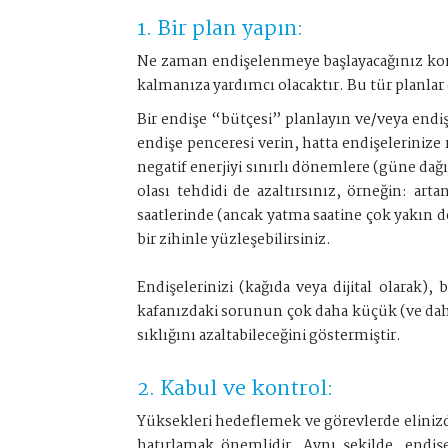
1. Bir plan yapın:
Ne zaman endişelenmeye başlayacağınız konu
kalmanıza yardımcı olacaktır. Bu tür planlar
Bir endişe “bütçesi” planlayın ve/veya endişe
endişe penceresi verin, hatta endişeleriniz
negatif enerjiyi sınırlı dönemlere (güne dağ
olası tehdidi de azaltırsınız, örneğin: art
saatlerinde (ancak yatma saatine çok yakın
bir zihinle yüzleşebilirsiniz.
Endişelerinizi (kağıda veya dijital olarak
kafanızdaki sorunun çok daha küçük (ve daha
sıklığını azaltabileceğini göstermiştir.
2. Kabul ve kontrol:
Yüksekleri hedeflemek ve görevlerde elinizd
hatırlamak önemlidir. Aynı şekilde, endişe