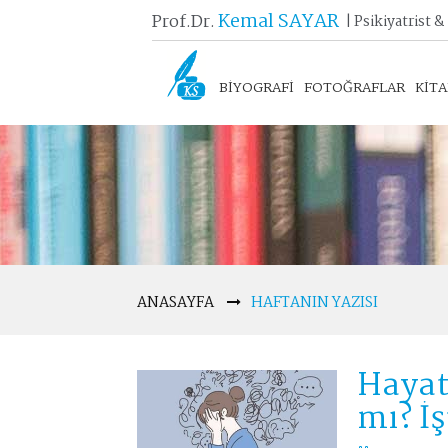
Kemal SAYAR
Prof.Dr.
| Psikiyatrist &
BİYOGRAFİ
FOTOĞRAFLAR
KİT
ANASAYFA
HAFTANIN YAZISI
Hayatı
mı? İş