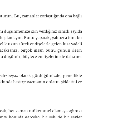
turun. Bu, zamanlar zorlaştığında ona bağlı
ini düşünmenize izin verdiğiniz sınırlı sayıda
kle planlayın. Bunu yaparak, yalnızca tüm bu
lik uzun süreli endişelerle gelen kısa vadeli
layacaksanız, birçok insan bunu günün ilerin
u düşünür, böylece endişelerinizle daha net
Siyah-beyaz olarak gördüğünüzde, genellikle
kkında basitçe yazmanın onların şiddetini ve
r. Ancak, her zaman mükemmel olamayacağınızı
angi konuda gerçekçi bir şekilde bir şeyler