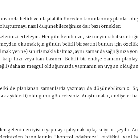
sunda belirli ve ulaşılabilir önceden tanımlanmış planlar oluş
 oluşturmayı nasıl düşünebileceğinize dair bazı örnekler:
lerinizi erteleyin. Her gün kendinize, sizi neyin rahatsız ettiğ
e meydan okumak için günün belirli bir saatini bunun için özelli
ılmak yerine) sınırlamakla kalmaz, aynı zamanda sağlığınıza yöne
an kalp hızı veya kan basıncı. Belirli bir endişe zamanı plan
 değil) daha az meşgul olduğunuzda yapmanın en uygun olduğun
), belki de planlanan zamanlarda yazmayı da düşünebilirsiniz. 
 az şiddetli) olduğunu göreceksiniz. Araştırmalar, endişeler ha
en gelenin en iyisini yapmaya çalışmak açıkçası iyi bir şeydi
lerinizden hangilerinin "kontrol odağınıza" girdiğini, yani h