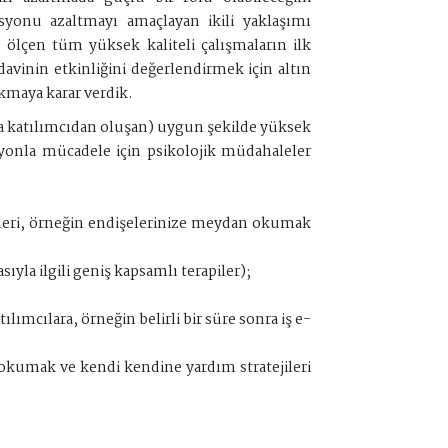
syonu azaltmayı amaçlayan ikili yaklaşımı
 ölçen tüm yüksek kaliteli çalışmaların ilk
avinin etkinliğini değerlendirmek için altın
akmaya karar verdik.
la katılımcıdan oluşan) uygun şekilde yüksek
asyonla mücadele için psikolojik müdahaleler
eleri, örneğin endişelerinize meydan okumak
yla ilgili geniş kapsamlı terapiler);
mcılara, örneğin belirli bir süre sonra iş e-
 okumak ve kendi kendine yardım stratejileri