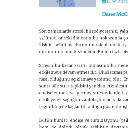
11.09.2021
Dane McCa
Son zamanlarda stresli hissediyorsanız, yaln
74'ünün önceki dönemin bir noktasında çok s
kişinin belirli bir durumun taleplerini kar
durumunun merkezindedir. Birden fazla biyol
Stresin bu kadar zararlı olmasının bir nede
etkilemeye devam etmesidir. Uluslararası psik
nasıl olduğunu açıklamaya yardımcı olur: Endi
sonra bile stres tepkisini yeniden etkinleştir
endişelenmek ve geçmiş stres etkenleri v
etkileyerek sağlığımıza dolaylı olarak da 
bağımlılığı ile bağlantılı olduğu gösterilmişt
Bütün bunlar, endişe ve ruminasyonu (psik
hem de dolaylı olarak sağlıksız davranış