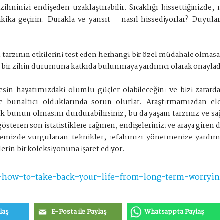
ihninizi endişeden uzaklaştırabilir. Sıcaklığı hissettiğinizde, 
akika geçirin. Durakla ve yansıt – nasıl hissediyorlar? Duyula
 tarzının etkilerini test eden herhangi bir özel müdahale olmasad
u bir zihin durumuna katkıda bulunmaya yardımcı olarak onaylad
sin hayatımızdaki olumlu güçler olabileceğini ve bizi zarar
e bunaltıcı olduklarında sorun olurlar. Araştırmamızdan eld
nun olmasını durdurabilirsiniz, bu da yaşam tarzınız ve sağlığ
österen son istatistiklere rağmen, endişelerinizi ve araya giren
lememizde vurgulanan teknikler, refahınızı yönetmenize yardı
rin bir koleksiyonuna işaret ediyor.
es-how-to-take-back-your-life-from-long-term-worryin
laş
E-Posta ile Paylaş
Whatsappta Paylaş