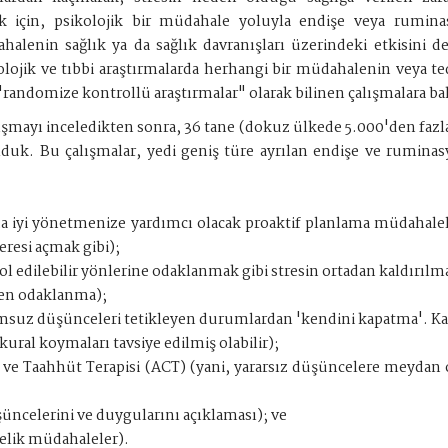
k için, psikolojik bir müdahale yoluyla endişe veya rumina
lenin sağlık ya da sağlık davranışları üzerindeki etkisini de
olojik ve tıbbi araştırmalarda herhangi bir müdahalenin veya ted
 "randomize kontrollü araştırmalar" olarak bilinen çalışmalara b
lışmayı inceledikten sonra, 36 tane (dokuz ülkede 5.000'den faz
ulduk. Bu çalışmalar, yedi geniş türe ayrılan endişe ve rumin
aha iyi yönetmenize yardımcı olacak proaktif planlama müdahal
eresi açmak gibi);
 edilebilir yönlerine odaklanmak gibi stresin ortadan kaldırılması
den odaklanma);
msuz düşünceleri tetikleyen durumlardan 'kendini kapatma'. Katılı
kural koymaları tavsiye edilmiş olabilir);
ul ve Taahhüt Terapisi (ACT) (yani, yararsız düşüncelere meydan
üncelerini ve duygularını açıklaması); ve
nelik müdahaleler).