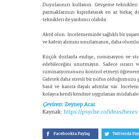
Duyularınızı kullanın. Gevşeme teknikleri z
parmaklarınızı kıpırdatarak en az birkaç d
teknikleri de yardımcı olabilir.
Aktif olun. İncelememizde sağlıklı bir yaşam
ve kafein alımını sınırlamanın, daha oluml
Küçük dozlarda endişe, ruminasyon ve stre
edebileceğini unutmayın. Sadece ısrarcı v
ruminasyonunuzu kontrol etmeyi öğrenerek bu
Giderek daha stresli bir nüfus olduğumuzu g
basit ve kanıta dayalı adımlar var. İnce
kolayca kendi kendine uygulanan müdahalele
Çeviren:
Zeynep Acar
Kaynak:
https://psyche.co/ideas/her
Facebookta Paylaş
Twitterda Pay