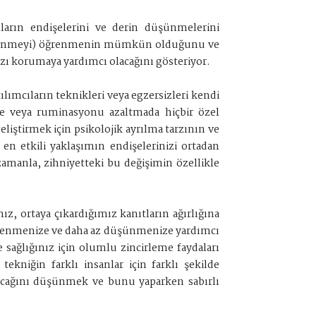
ların endişelerini ve derin düşünmelerini
a düşünmeyi) öğrenmenin mümkün olduğunu ve
nızı korumaya yardımcı olacağını gösteriyor.
lımcıların teknikleri veya egzersizleri kendi
işe veya ruminasyonu azaltmada hiçbir özel
iştirmek için psikolojik ayrılma tarzının ve
en etkili yaklaşımın endişelerinizi ortadan
manla, zihniyetteki bu değişimin özellikle
ız, ortaya çıkardığımız kanıtların ağırlığına
şelenmenize ve daha az düşünmenize yardımcı
 sağlığınız için olumlu zincirleme faydaları
tekniğin farklı insanlar için farklı şekilde
ayacağını düşünmek ve bunu yaparken sabırlı