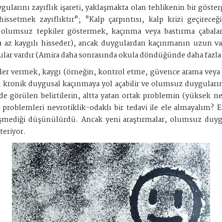
ygularını zayıflık işareti, yaklaşmakta olan tehlikenin bir göste
 hissetmek zayıflıktır"; "Kalp çarpıntısı, kalp krizi geçire
lumsuz tepkiler göstermek, kaçınma veya bastırma çabaların
ha az kaygılı hisseder), ancak duygulardan kaçınmanın uzun v
ar vardır (Amira daha sonrasında okula döndüğünde daha fazla k
ler vermek, kaygı (örneğin, kontrol etme, güvence arama vey
n kronik duygusal kaçınmaya yol açabilir ve olumsuz duyguların s
nde görülen belirtilerin, altta yatan ortak problemin (yüksek n
oblemleri nevrotiklik-odaklı bir tedavi ile ele almayalım? Eski
eğişmediği düşünülürdü. Ancak yeni araştırmalar, olumsuz duy
teriyor.