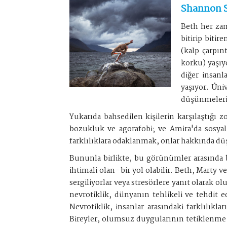
Shannon 
Beth her zam
bitirip biti
(kalp çarpın
korku) yaşıy
diğer insanl
yaşıyor. Üni
düşünmelerin
Yukarıda bahsedilen kişilerin karşılaştığı 
bozukluk ve agorafobi; ve Amira'da sosyal
farklılıklara odaklanmak, onlar hakkında d
Bununla birlikte, bu görünümler arasında be
ihtimali olan- bir yol olabilir. Beth, Marty 
sergiliyorlar veya stresörlere yanıt olarak 
nevrotiklik, dünyanın tehlikeli ve tehdit ed
Nevrotiklik, insanlar arasındaki farklılıkla
Bireyler, olumsuz duygularının tetiklenme d