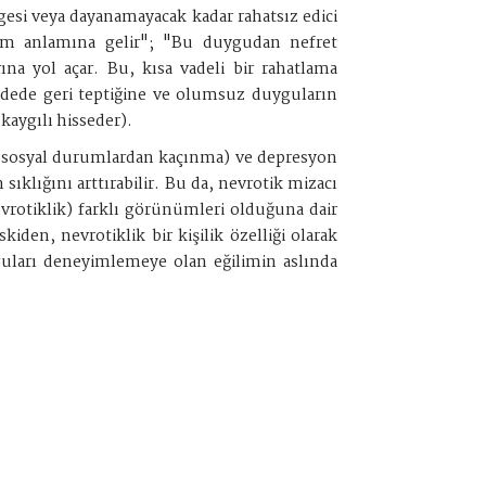
rgesi veya dayanamayacak kadar rahatsız edici
ceğim anlamına gelir"; "Bu duygudan nefret
a yol açar. Bu, kısa vadeli bir rahatlama
adede geri teptiğine ve olumsuz duyguların
aygılı hisseder).
a sosyal durumlardan kaçınma) ve depresyon
ıklığını arttırabilir. Bu da, nevrotik mizacı
evrotiklik) farklı görünümleri olduğuna dair
den, nevrotiklik bir kişilik özelliği olarak
guları deneyimlemeye olan eğilimin aslında