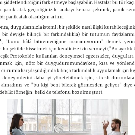
ı şiddetlendirdiğini fark etmeye başlayabilir. Hastalar bu tür k
bir panik atak geçirdiğinizde arabayı kenara çekmek, panik se
ir panik atak olasılığını artırır.
nra, duygularınızla istemli bir şekilde nasıl ilişki kurabileceği
bir deyişle bilinçli bir farkındalıkla) bir tutumun faydaları
m"; "bunu hâlâ bitiremediğime inanamıyorum" demek yerine,
 bu şekilde hissetmek için kendinize izin vermeyi ("Bu ayrılı
rleşik Protokolde kullanılan deneyimsel egzersizler, duygulara k
zanmak için, nötr bir duygudurumundayken, kısa ve yönlendiri
l durumla karşılaşıldığında bilinçli farkındalık uygulamak için ki
al deneyimlerini daha iyi yönetebilmek için, stresli durumlar
ıt almadınız ve "bu kişi beni bilerek görmezden geliyor" diy
edebilir (örneğin: belki de telefonu bozulmuştur).