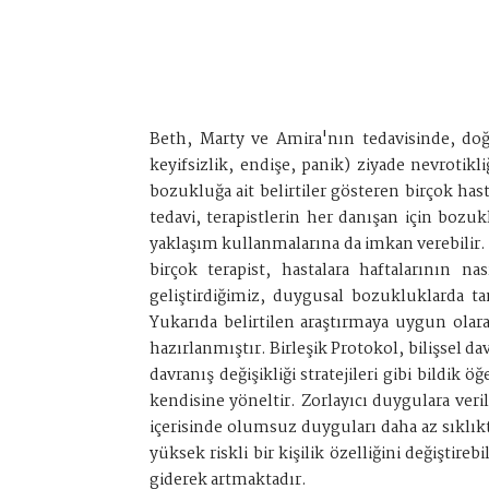
Beth, Marty ve Amira'nın tedavisinde, do
keyifsizlik, endişe, panik) ziyade nevrotikl
bozukluğa ait belirtiler gösteren birçok has
tedavi, terapistlerin her danışan için bozu
yaklaşım kullanmalarına da imkan verebilir. 
birçok terapist, hastalara haftalarının n
geliştirdiğimiz, duygusal bozukluklarda tan
Yukarıda belirtilen araştırmaya uygun ola
hazırlanmıştır. Birleşik Protokol, bilişsel d
davranış değişikliği stratejileri gibi bildik
kendisine yöneltir. Zorlayıcı duygulara ver
içerisinde olumsuz duyguları daha az sıklık
yüksek riskli bir kişilik özelliğini değiştir
giderek artmaktadır.