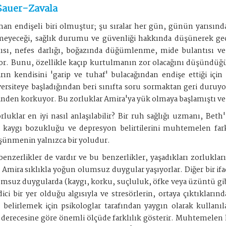
Sauer-Zavala
an endişeli biri olmuştur; şu sıralar her gün, günün yarısında
remeyeceği, sağlık durumu ve güvenliği hakkında düşünerek geçi
tısı, nefes darlığı, boğazında düğümlenme, mide bulantısı ve 
or. Bunu, özellikle kaçıp kurtulmanın zor olacağını düşündüğü
arın kendisini 'garip ve tuhaf' bulacağından endişe ettiği i
versiteye başladığından beri sınıfta soru sormaktan geri duru
den korkuyor. Bu zorluklar Amira'ya yük olmaya başlamıştı ve g
zorluklar en iyi nasıl anlaşılabilir? Bir ruh sağlığı uzmanı, Be
 kaygı bozukluğu ve depresyon belirtilerini muhtemelen fark 
üşünmenin yalnızca bir yoludur.
nzerlikler de vardır ve bu benzerlikler, yaşadıkları zorlukları 
ve Amira sıklıkla yoğun olumsuz duygular yaşıyorlar. Diğer bir i
olumsuz duygularda (kaygı, korku, suçluluk, öfke veya üzüntü gib
ici bir yer olduğu algısıyla ve stresörlerin, ortaya çıktıkların
rı belirlemek için psikologlar tarafından yaygın olarak kullanıl
erecesine göre önemli ölçüde farklılık gösterir. Muhtemelen h