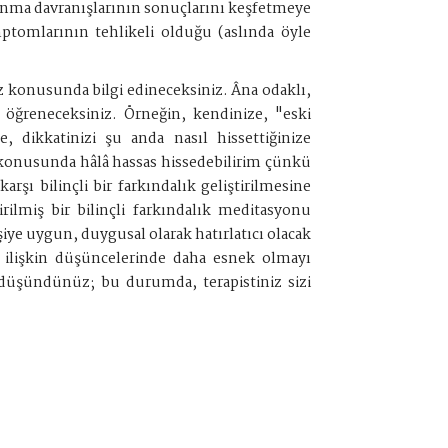
açınma davranışlarının sonuçlarını keşfetmeye
mptomlarının tehlikeli olduğu (aslında öyle
niz konusunda bilgi edineceksiniz. Âna odaklı,
nı öğreneceksiniz. Örneğin, kendinize, "eski
 dikkatinizi şu anda nasıl hissettiğinize
k konusunda hâlâ hassas hissedebilirim çünkü
arşı bilinçli bir farkındalık geliştirilmesine
lmiş bir bilinçli farkındalık meditasyonu
şiye uygun, duygusal olarak hatırlatıcı olacak
a ilişkin düşüncelerinde daha esnek olmayı
e düşündünüz; bu durumda, terapistiniz sizi