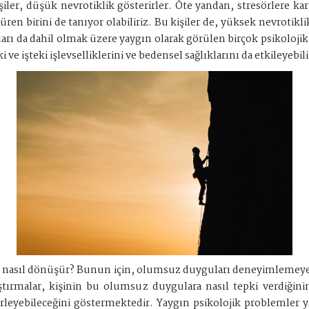
şiler, düşük nevrotiklik gösterirler. Öte yandan, stresörlere k
en birini de tanıyor olabiliriz. Bu kişiler de, yüksek nevrotikli
rı da dahil olmak üzere yaygın olarak görülen birçok psikolojik
 ve işteki işlevselliklerini ve bedensel sağlıklarını da etkileyebili
emine nasıl dönüşür? Bunun için, olumsuz duyguları deneyimleme
aştırmalar, kişinin bu olumsuz duygulara nasıl tepki verdiğin
eyebileceğini göstermektedir. Yaygın psikolojik problemler ya