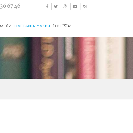
336 67 46
A BİZ
HAFTANIN YAZISI
İLETİŞİM