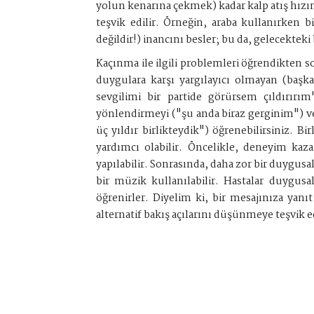
yolun kenarına çekmek) kadar kalp atış hızın
teşvik edilir. Örneğin, araba kullanırken 
değildir!) inancını besler; bu da, gelecekteki b
Kaçınma ile ilgili problemleri öğrendikten so
duygulara karşı yargılayıcı olmayan (başka 
sevgilimi bir partide görürsem çıldırırı
yönlendirmeyi ("şu anda biraz gerginim") ve
üç yıldır birlikteydik") öğrenebilirsiniz. Bi
yardımcı olabilir. Öncelikle, deneyim ka
yapılabilir. Sonrasında, daha zor bir duygusa
bir müzik kullanılabilir. Hastalar duygus
öğrenirler. Diyelim ki, bir mesajınıza yan
alternatif bakış açılarını düşünmeye teşvik 