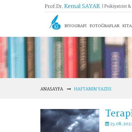
Kemal SAYAR
Prof.Dr.
| Psikiyatrist &
BİYOGRAFİ
FOTOĞRAFLAR
KİT
ANASAYFA
HAFTANIN YAZISI
Terap
25.08.202