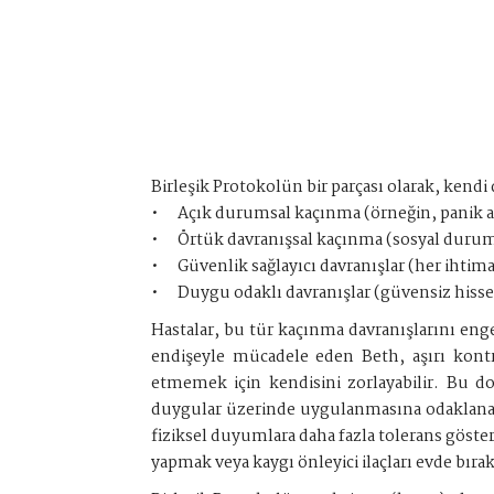
Birleşik Protokolün bir parçası olarak, kend
•
Açık durumsal kaçınma (örneğin, panik a
•
Örtük davranışsal kaçınma (sosyal duru
•
Güvenlik sağlayıcı davranışlar (her ihtim
•
Duygu odaklı davranışlar (güvensiz hiss
Hastalar, bu tür kaçınma davranışlarını enge
endişeyle mücadele eden Beth, aşırı kont
etmemek için kendisini zorlayabilir. Bu d
duygular üzerinde uygulanmasına odaklanan m
fiziksel duyumlara daha fazla tolerans gösteri
yapmak veya kaygı önleyici ilaçları evde bıra