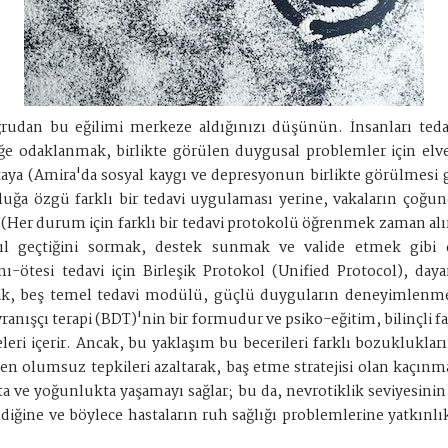
ğrudan bu eğilimi merkeze aldığınızı düşünün. İnsanları teda
iğe odaklanmak, birlikte görülen duygusal problemler için elver
taya (Amira'da sosyal kaygı ve depresyonun birlikte görülmesi gib
kluğa özgü farklı bir tedavi uygulaması yerine, vakaların çoğund
(Her durum için farklı bir tedavi protokolü öğrenmek zaman alır
asıl geçtiğini sormak, destek sunmak ve valide etmek gibi de
ı-ötesi tedavi için Birleşik Protokol (Unified Protocol), dayana
rak, beş temel tedavi modülü, güçlü duyguların deneyimlenmes
avranışçı terapi (BDT)'nin bir formudur ve psiko-eğitim, bilinçli f
 öğeleri içerir. Ancak, bu yaklaşım bu becerileri farklı bozuklukl
ilen olumsuz tepkileri azaltarak, baş etme stratejisi olan kaçın
ta ve yoğunlukta yaşamayı sağlar; bu da, nevrotiklik seviyesin
ebildiğine ve böylece hastaların ruh sağlığı problemlerine yatkınl