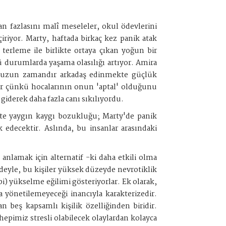
n fazlasını malî meseleler, okul ödevlerini
riyor. Marty, haftada birkaç kez panik atak
terleme ile birlikte ortaya çıkan yoğun bir
 durumlarda yaşama olasılığı artıyor. Amira
çin uzun zamandır arkadaş edinmekte güçlük
yor çünkü hocalarının onun 'aptal' olduğunu
iderek daha fazla canı sıkılıyordu.
th'te yaygın kaygı bozukluğu; Marty'de panik
edecektir. Aslında, bu insanlar arasındaki
anlamak için alternatif -ki daha etkili olma
fadeyle, bu kişiler yüksek düzeyde nevrotiklik
i) yükselme eğilimi gösteriyorlar. Ek olarak,
da yönetilemeyeceği inancıyla karakterizedir.
an beş kapsamlı kişilik özelliğinden biridir.
epimiz stresli olabilecek olaylardan kolayca