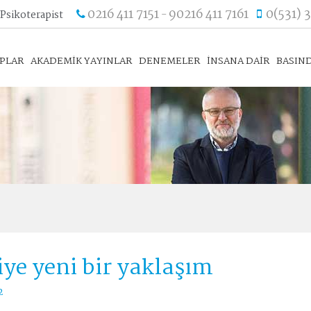
0216 411 7151
90216 411 7161
0(531) 
 Psikoterapist
-
APLAR
AKADEMİK YAYINLAR
DENEMELER
İNSANA DAİR
BASIND
iye yeni bir yaklaşım
2