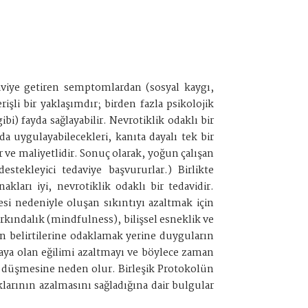
viye getiren semptomlardan (sosyal kaygı,
işli bir yaklaşımdır; birden fazla psikolojik
i) fayda sağlayabilir. Nevrotiklik odaklı bir
a uygulayabilecekleri, kanıta dayalı tek bir
 ve maliyetlidir. Sonuç olarak, yoğun çalışan
stekleyici tedaviye başvururlar.) Birlikte
kları iyi, nevrotiklik odaklı bir tedavidir.
i nedeniyle oluşan sıkıntıyı azaltmak için
arkındalık (mindfulness), bilişsel esneklik ve
arın belirtilerine odaklamak yerine duyguların
maya olan eğilimi azaltmayı ve böylece zaman
in düşmesine neden olur. Birleşik Protokolün
ıklarının azalmasını sağladığına dair bulgular