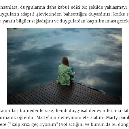
sanlara, duygularına daha kabul edici bir şekilde yaklaşmayı n
duyguların adaptif işlevlerinden bahsettiğini duyardınız: korku 
ın yararlı bilgiler sağladığını ve duygulardan kaçınılmaması gere
anımlar; bu nedenle size, kendi duygusal deneyimlerinizi daha
ırmanız öğretilir. Marty'nin deneyimini ele alalım: Marty pani
re ("kalp krizi geçiriyorum") yol açtığını ve bunun da bu döng