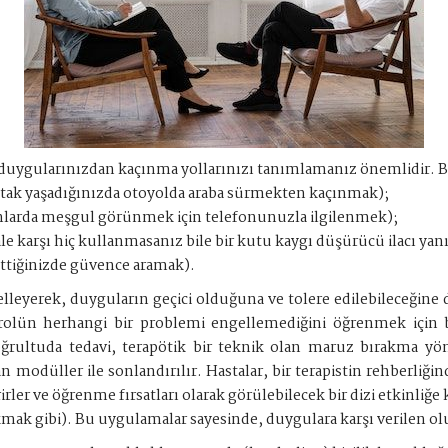
i duygularınızdan kaçınma yollarınızı tanımlamanız önemlidir. B
tak yaşadığınızda otoyolda araba sürmekten kaçınmak);
mlarda meşgul görünmek için telefonunuzla ilgilenmek);
ale karşı hiç kullanmasanız bile bir kutu kaygı düşürücü ilacı yan
ettiğinizde güvence aramak).
lleyerek, duyguların geçici olduğuna ve tolere edilebileceğine da
rolün herhangi bir problemi engellemediğini öğrenmek için b
oğrultuda tedavi, terapötik bir teknik olan maruz bırakma yön
odüller ile sonlandırılır. Hastalar, bir terapistin rehberliğin
rler ve öğrenme fırsatları olarak görülebilecek bir dizi etkinliğe
kmak gibi). Bu uygulamalar sayesinde, duygulara karşı verilen ol