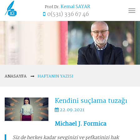
Kemal SAYAR
Prof.Dr.
Tog
0(531) 336 67 46
nav
ANASAYFA
HAFTANIN YAZISI
Kendini suçlama tuzağı
22.09.2021
Michael J. Formica
Siz de herkes kadar sevginizi ve şefkatinizi hak