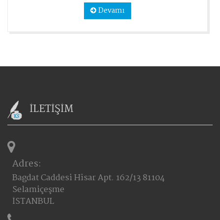
Devamı
İLETİŞİM
Adres:
Bagdat Caddesi Hisar Apt. 162/13 81104
Selamiçeşme
İSTANBUL