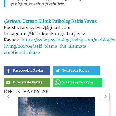
yanlışımıza sahip çıkabiliriz.
Çeviren:
Uzman Klinik Psikolog Rabia Yavuz
Eposta: rabia.yavuz@gmail.com
Instagram: @klinikpsikolograbiayavuz
Kaynak:
https://www.psychologytoday.com/us/blog/e
living/201304/self-blame-the-ultimate-
emotional-abuse
Facebookta Paylaş
Twitterda Paylaş
E-Posta ile Paylaş
Whatsappta Paylaş
ÖNCEKİ HAFTALAR
Previous
Ne