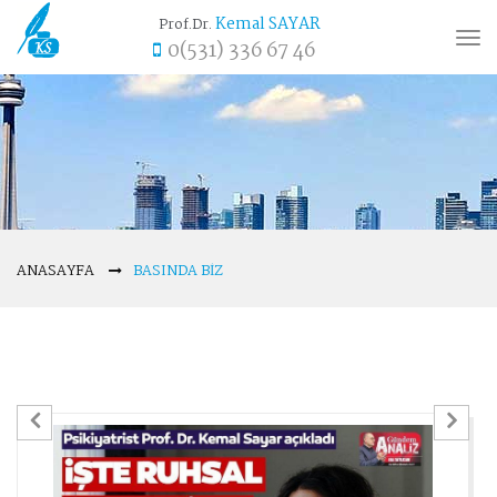
Kemal SAYAR
Prof.Dr.
Tog
0(531) 336 67 46
nav
ANASAYFA
BASINDA BIZ
Previous
Ne