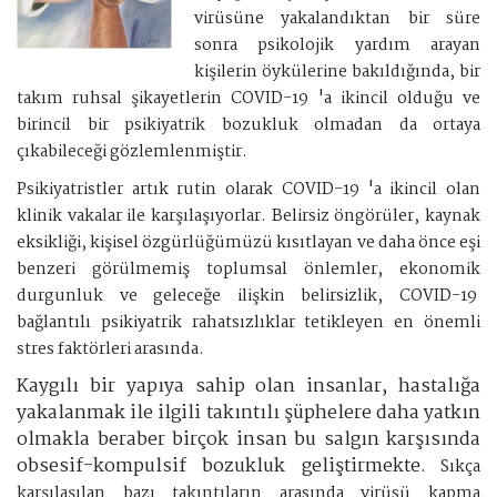
virüsüne yakalandıktan bir süre
sonra psikolojik yardım arayan
kişilerin öykülerine bakıldığında, bir
takım ruhsal şikayetlerin COVID-19 'a ikincil olduğu ve
birincil bir psikiyatrik bozukluk olmadan da ortaya
çıkabileceği gözlemlenmiştir.
Psikiyatristler artık rutin olarak COVID-19 'a ikincil olan
klinik vakalar ile karşılaşıyorlar. Belirsiz öngörüler, kaynak
eksikliği, kişisel özgürlüğümüzü kısıtlayan ve daha önce eşi
benzeri görülmemiş toplumsal önlemler, ekonomik
durgunluk ve geleceğe ilişkin belirsizlik, COVID-19
bağlantılı psikiyatrik rahatsızlıklar tetikleyen en önemli
stres faktörleri arasında.
Kaygılı bir yapıya sahip olan insanlar, hastalığa
yakalanmak ile ilgili takıntılı şüphelere daha yatkın
olmakla beraber birçok insan bu salgın karşısında
obsesif-kompulsif bozukluk geliştirmekte.
Sıkça
karşılaşılan bazı takıntıların arasında virüsü kapma