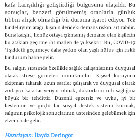
kafa karışıklığı geliştirdiği bulgusuna ulaşıldı. Bu
sonuçlar, benzeri görülmemiş oranlarla günlük
tıbbın alışık olmadığı bir duruma işaret ediyor.
Tek
bir deliryum atağı, kişinin ilerideki demans riskini artırabilir.
Buna karşın, henüz ortaya çıkmamış demansı olan kişilerin
bu atakları geçirme ihtimalleri de yüksektir. Bu, COVID-19
’i şiddetli geçirmeye daha yatkın olan yaşlı nüfus için riskli
bir durum haline gelir.
Bu salgın sırasında özellikle sağlık çalışanlarının duygusal
olarak strese girmeleri mümkündür. Kişisel koruyucu
ekipman takarak uzun saatler çalışarak ve duygusal olarak
zorlayıcı kararlar veriyor olmak, doktorların ruh sağlığına
büyük bir tehdittir. Düzenli egzersiz ve uyku, iyi bir
beslenme ve güçlü bir sosyal destek sistemi kurmak,
salgının psikolojik sonuçlarının üstesinden gelebilmek için
elzem hale gelir.
Hazırlayan:
İlayda Deringör