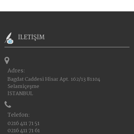
İLETİŞİM
Adres:
Bagdat Caddesi Hisar Apt. 162/13 81104
Selamiçeşme
İSTANBUL
Telefon:
0216 411 71 51
0216 411 71 61