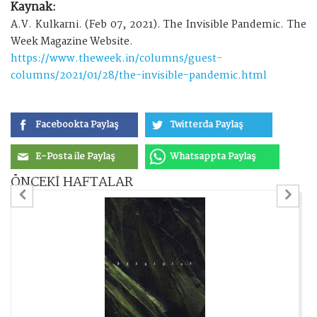
Kaynak:
A.V. Kulkarni. (Feb 07, 2021). The Invisible Pandemic. The
Week Magazine Website.
https://www.theweek.in/columns/guest-
columns/2021/01/28/the-invisible-pandemic.html
Facebookta Paylaş
Twitterda Paylaş
E-Posta ile Paylaş
Whatsappta Paylaş
ÖNCEKİ HAFTALAR
Previous
Ne