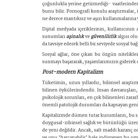
çoğunlukla yerine getirmediği-
vaatlerinde
bunu bilir. Pornografi konulu araştırmalar, 
ne derece mantıksız ve aşırı kullanmalarına y
Dijital medyada içeriklerinin, kullanıcının 
sunumları
aşinalık
ve
güvenilirlik
algısı olu
da tavsiye ederek belli bir seviyede sosyal b
Sosyal ağlar, öne çıkan bu özgün nitelikle
sunmayı başararak, yaşamlarımızın giderek da
Post-modern Kapitalizm
Tüketimin, uzun yıllardır, bilimsel araştı
bilinen öykülerindendir. İnsan davranışları
psikolojik sorunları, en çok bilinenleri zarar
önemli patolojik durumları da kapsayan geniş
Kapitalizmde dümen tutar kurumların, bu siste
duygusal-zihinsel sağlık ve bütünlüğü üzer
de yeni değildir. Ancak, salt maddi kazanç o
ve onu ‘harcanabilir’ hale indirgeyen bu um