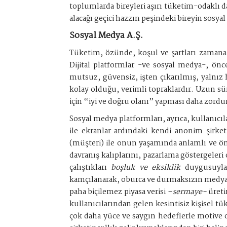
toplumlarda bireyleri aşırı tüketim-odaklı 
alacağı geçici hazzın peşindeki bireyin sosy
Sosyal Medya A.Ş.
Tüketim, özünde, koşul ve şartları zamana,
Dijital platformlar -ve sosyal medya-, önce
mutsuz, güvensiz, işten çıkarılmış, yalnı
kolay olduğu, verimli topraklardır. Uzun sü
için “iyi ve doğru olanı” yapması daha zordur 
Sosyal medya platformları, ayrıca, kullanıcıla
ile ekranlar ardındaki kendi anonim şirketl
(müşteri) ile onun yaşamında anlamlı ve önem
davranış kalıplarını, pazarlama göstergeleri 
çalıştıkları
boşluk ve eksiklik
duygusuyla,
kamçılanarak, oburca ve durmaksızın medya t
paha biçilemez piyasa verisi
–sermaye-
üreti
kullanıcılarından gelen kesintisiz kişisel tü
çok daha yüce ve saygın hedeflerle motive o