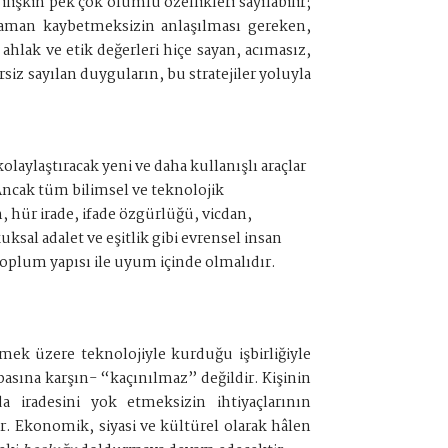
lişkin pek çok olumlu özellikleri sayılabilir;
zaman kaybetmeksizin anlaşılması gereken,
ahlak ve etik değerleri hiçe sayan, acımasız,
siz sayılan duyguların, bu stratejiler yoluyla
olaylaştıracak yeni ve daha kullanışlı araçlar
Ancak tüm bilimsel ve teknolojik
, hür irade, ifade özgürlüğü, vicdan,
sal adalet ve eşitlik gibi evrensel insan
plum yapısı ile uyum içinde olmalıdır.
mek üzere teknolojiyle kurduğu işbirliğiyle
asına karşın- “kaçınılmaz” değildir. Kişinin
 iradesini yok etmeksizin ihtiyaçlarının
r. Ekonomik, siyasi ve kültürel olarak hâlen