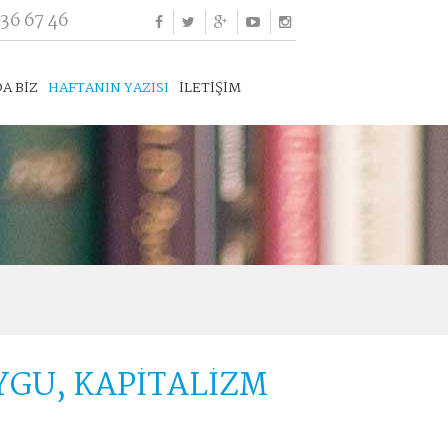
336 67 46
A BİZ
HAFTANIN YAZISI
İLETİŞİM
YGU, KAPİTALİZM