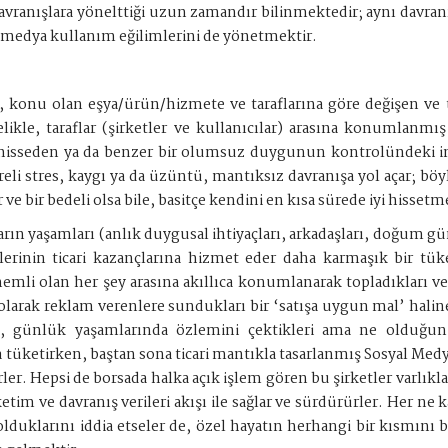
davranışlara yönelttiği uzun zamandır bilinmektedir; aynı dav
al medya kullanım eğilimlerini de yönetmektir.
 konu olan eşya/ürün/hizmete ve taraflarına göre değişen ve t
likle, taraflar (şirketler ve kullanıcılar) arasına konumlanmı
z hisseden ya da benzer bir olumsuz duygunun kontrolündeki in
reli stres, kaygı ya da üzüntü, mantıksız davranışa yol açar; b
ve bir bedeli olsa bile, basitçe kendini en kısa sürede iyi hissetm
rın yaşamları (anlık duygusal ihtiyaçları, arkadaşları, doğum günl
erinin ticari kazançlarına hizmet eder daha karmaşık bir tüket
li olan her şey arasına akıllıca konumlanarak topladıkları ve s
olarak reklam verenlere sundukları bir ‘satışa uygun mal’ haline
 günlük yaşamlarında özlemini çektikleri ama ne olduğunu
üketirken, baştan sona ticari mantıkla tasarlanmış Sosyal Medya
rler. Hepsi de borsada halka açık işlem gören bu şirketler varlıkl
ketim ve davranış verileri akışı ile sağlar ve sürdürürler. Her n
lduklarını iddia etseler de, özel hayatın herhangi bir kısmını 