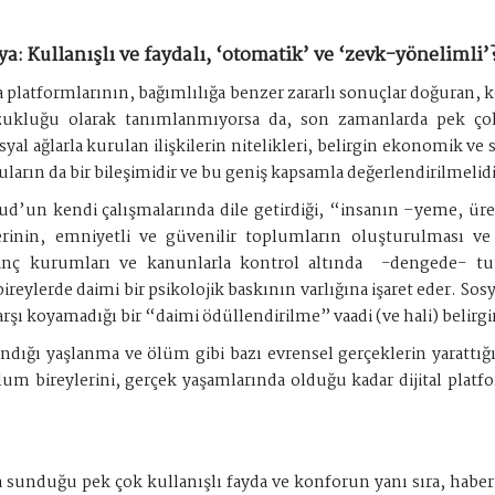
9
ya: Kullanışlı ve faydalı, ‘otomatik’ ve ‘zevk-yönelimli’
platformlarının, bağımlılığa benzer zararlı sonuçlar doğuran, ko
zukluğu olarak tanımlanmıyorsa da, son zamanlarda pek ço
syal ağlarla kurulan ilişkilerin nitelikleri, belirgin ekonomik ve
guların da bir bileşimidir ve bu geniş kapsamla değerlendirilmelidi
ud’un kendi çalışmalarında dile getirdiği, “insanın –yeme, ür
lerinin, emniyetli ve güvenilir toplumların oluşturulması ve
nanç kurumları ve kanunlarla kontrol altında
-dengede- tu
reylerde daimi bir psikolojik baskının varlığına işaret eder. So
ı koyamadığı bir “daimi ödüllendirilme” vaadi (ve hali) belirgin 
dığı yaşlanma ve ölüm gibi bazı evrensel gerçeklerin yarattığı
m bireylerini, gerçek yaşamlarında olduğu kadar dijital platform
a sunduğu pek çok kullanışlı fayda ve konforun yanı sıra, habe