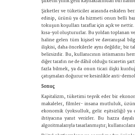
şirketin yıllık gelir kaynaklarından biri hali
Şirketler ve tüketiciler arasında eskiden be
edinip, ürünü ya da hizmeti onun belli bazı
tokuşun koşulları taraflar için açık ve nettir
kısa-yol oluştururlar. Bu yoldan toplanan ve
haline gelen tüm kişisel ve davranışsal bilg
ilişkisi, daha öncekilerle aynı değildir; bir
belirsizdir. Bu, kullanıcının istismarını h
diğer tarafın ne de dâhil olduğu ticaretin şar
fazla bilmek, ya da onun ticari ilişki kurduğ
çatışmaları doğurur ve kesinlikle anti-demok
Sonuç
Kapitalizm, tüketimi teşvik eder bir ekono
makaleler, filmler- insana mutluluk, üzünt
ekonomik (yoksulluk, gelir eşitsizliği) y
ihtiyacına yanıt verirler. Bu hazza day
algoritmalarıyla tasarlanmıştır; kullanıcıl