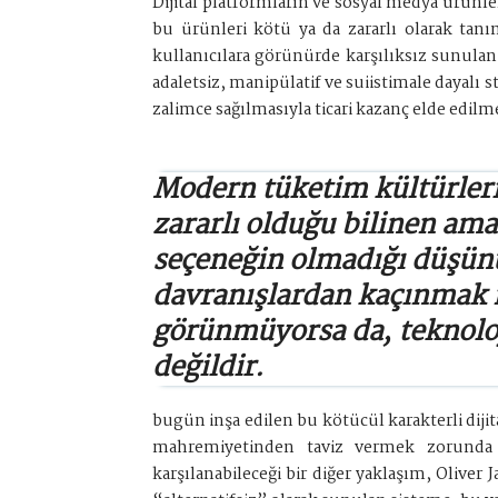
Dijital platformların ve sosyal medya ürünler
bu ürünleri kötü ya da zararlı olarak ta
kullanıcılara görünürde karşılıksız sunulan 
adaletsiz, manipülatif ve suiistimale dayalı 
zalimce sağılmasıyla ticari kazanç elde edilm
Modern tüketim kültürler
zararlı olduğu bilinen am
seçeneğin olmadığı düşün
davranışlardan kaçınma
görünmüyorsa da, teknoloj
değildir.
bugün inşa edilen bu kötücül karakterli dij
mahremiyetinden taviz vermek zorunda bı
karşılanabileceği bir diğer yaklaşım, Olive