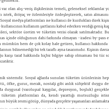
ne gelmektir.
ri var olan alış-veriş ilişkilerinin temeli, geleneksel reklamla
 istek, ihtiyaç ve özlemleriyle özdeşleştirerek, satın almasını
. Sosyal medya platformları ise kullanıcı ile kurdukları direk kiş
 kullanıcının kullanım şartlarını kabul ederken verdiği geniş kap
ileri, sektöre üretim ve tüketim verisi olarak satılmaktadır. B
 takas içinde olduğunun dahi farkında olmayan –iradesi by-pass e
em mümkün hem de çok kolay hale getiren, kullanıcı hakkında he
tlarının bilinemediği bir tek taraflı ayna tasarımıdır. Kişinin da
u karşı taraf hakkında hiçbir bilgiye sahip olmaması bir tür sosy
ratiktir.
mik sistemdir. Sosyal ağlarda sunulan tüketim ürünlerinin heps
ü, öfke, gurur, merak, nostalji gibi anlık sübjektif duygu de
a da duygusal (varoluşsal kaygılar, depresyon, boşluk) gerçek
alı tüketim platformları da, kendi yarattığı mutsuzluğu is
arının büyük resmi görüp, dünyada gerçekte yaşananları anlamakt