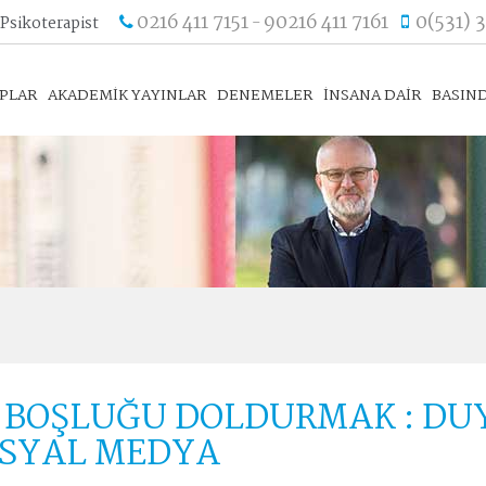
0216 411 7151
90216 411 7161
0(531) 
 Psikoterapist
-
APLAR
AKADEMİK YAYINLAR
DENEMELER
İNSANA DAİR
BASIND
L BOŞLUĞU DOLDURMAK : DU
OSYAL MEDYA