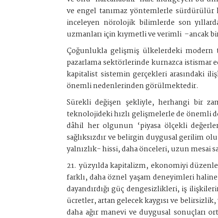
ve engel tanımaz yöntemlerle sürdürülür hal
inceleyen nörolojik bilimlerde son yıllar
uzmanları için kıymetli ve verimli
–ancak bir
Çoğunlukla gelişmiş ülkelerdeki modern t
pazarlama sektörlerinde kurnazca istismar e
kapitalist sistemin gerçekleri arasındaki il
önemli nedenlerinden görülmektedir.
Sürekli değişen şekliyle, herhangi bir z
teknolojideki hızlı gelişmelerle de önemli 
dâhil her olgunun ‘piyasa ölçekli değerl
sağlıksızdır ve belirgin duygusal gerilim olu
yalnızlık- hissi, daha önceleri, uzun mesai sa
21. yüzyılda kapitalizm, ekonomiyi düzenley
farklı, daha öznel yaşam deneyimleri haline
dayandırdığı güç dengesizlikleri, iş ilişkiler
ücretler, artan gelecek kaygısı ve belirsizl
daha ağır manevi ve duygusal sonuçları or