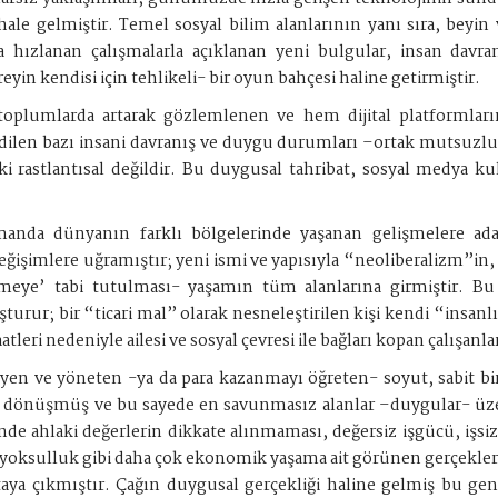
e gelmiştir. Temel sosyal bilim alanlarının yanı sıra, beyin ve
da hızlanan çalışmalarla açıklanan yeni bulgular, insan davr
eyin kendisi için tehlikeli- bir oyun bahçesi haline getirmiştir.
oplumlarda artarak gözlemlenen ve hem dijital platformları
dilen bazı insani davranış ve duygu durumları –ortak mutsuzluk, 
işki rastlantısal değildir. Bu duygusal tahribat, sosyal medya k
amanda dünyanın farklı bölgelerinde yaşanan gelişmelere ada
değişimlere uğramıştır; yeni ismi ve yapısıyla “neoliberalizm”in
emeye’ tabi tutulması- yaşamın tüm alanlarına girmiştir. Bu
şturur; bir “ticari mal” olarak nesneleştirilen kişi kendi “insa
atleri nedeniyle ailesi ve sosyal çevresi ile bağları kopan çalışanl
en ve yöneten -ya da para kazanmayı öğreten- soyut, sabit bir 
 dönüşmüş ve bu sayede en savunmasız alanlar –duygular- üzeri
inde ahlaki değerlerin dikkate alınmaması, değersiz işgücü, işsizl
ik, yoksulluk gibi daha çok ekonomik yaşama ait görünen gerçekle
taya çıkmıştır. Çağın duygusal gerçekliği haline gelmiş bu ge