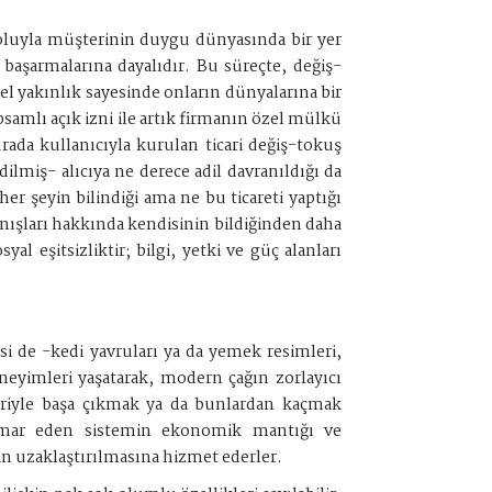
r yoluyla müşterinin duygu dünyasında bir yer
 başarmalarına dayalıdır. Bu süreçte, değiş-
isel yakınlık sayesinde onların dünyalarına bir
samlı açık izni ile artık firmanın özel mülkü
urada kullanıcıyla kurulan ticari değiş-tokuş
dilmiş- alıcıya ne derece adil davranıldığı da
r şeyin bilindiği ama ne bu ticareti yaptığı
vranışları hakkında kendisinin bildiğinden daha
al eşitsizliktir; bilgi, yetki ve güç alanları
i de -kedi yavruları ya da yemek resimleri,
neyimleri yaşatarak, modern çağın zorlayıcı
leriyle başa çıkmak ya da bunlardan kaçmak
tismar eden sistemin ekonomik mantığı ve
an uzaklaştırılmasına hizmet ederler.