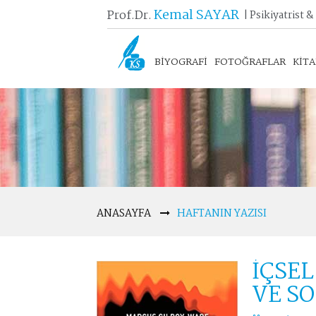
Kemal SAYAR
Prof.Dr.
| Psikiyatrist &
BİYOGRAFİ
FOTOĞRAFLAR
KİT
ANASAYFA
HAFTANIN YAZISI
İÇSE
VE S