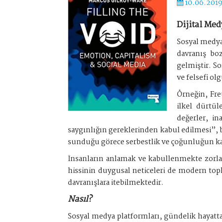
10.06.201
Dijital Med
Sosyal medya 
davranış bo
gelmiştir. So
ve felsefi ol
Örneğin, Fre
ilkel dürtü
değerler, i
saygınlığın gereklerinden kabul edilmesi”, bi
sunduğu görece serbestlik ve çoğunluğun karş
İnsanların anlamak ve kabullenmekte zorlan
hissinin duygusal neticeleri de modern toplu
davranışlara itebilmektedir.
Nasıl?
Sosyal medya platformları, gündelik hayatt