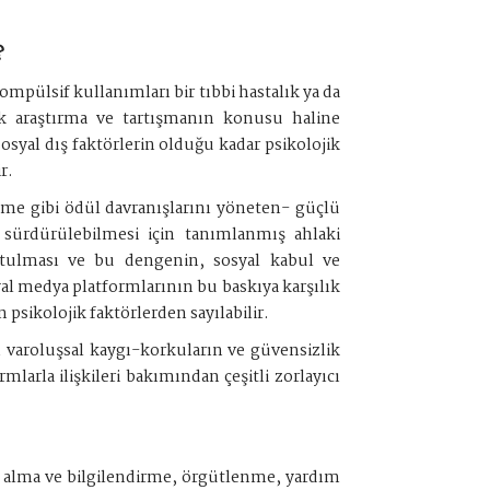
?
mpülsif kullanımları bir tıbbi hastalık ya da
k araştırma ve tartışmanın konusu haline
 sosyal dış faktörlerin olduğu kadar psikolojik
r.
eme gibi ödül davranışlarını yöneten- güçlü
 sürdürülebilmesi için tanımlanmış ahlaki
tulması ve bu dengenin, sosyal kabul ve
syal medya platformlarının bu baskıya karşılık
psikolojik faktörlerden sayılabilir.
 varoluşsal kaygı-korkuların ve güvensizlik
larla ilişkileri bakımından çeşitli zorlayıcı
r alma ve bilgilendirme, örgütlenme, yardım