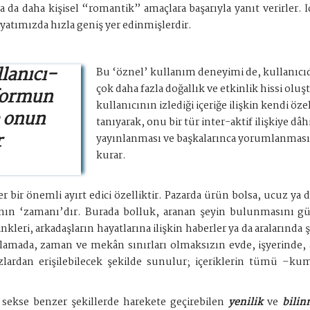
a da daha kişisel “romantik” amaçlara başarıyla yanıt verirler.
ayatımızda hızla geniş yer edinmişlerdir.
lanıcı-
Bu ‘öznel’ kullanım deneyimi de, kullanıcıd
çok daha fazla doğallık ve etkinlik hissi o
tformun
kullanıcının izlediği içeriğe ilişkin kendi ö
e onun
tanıyarak, onu bir tür inter-aktif ilişkiye d
r
yayınlanması ve başkalarınca yorumlanması 
kurar.
er bir önemli ayırt edici özelliktir. Pazarda ürün bolsa, ucuz y
cının ‘zamanı’dır. Burada bolluk, aranan şeyin bulunmasını gü
nkleri, arkadaşların hayatlarına ilişkin haberler ya da aralarında 
lamada, zaman ve mekân sınırları olmaksızın evde, işyerinde, a
zlardan erişilebilecek şekilde sunulur; içeriklerin tümü –ku
ekse benzer şekillerde harekete geçirebilen
yenilik
ve
bilin