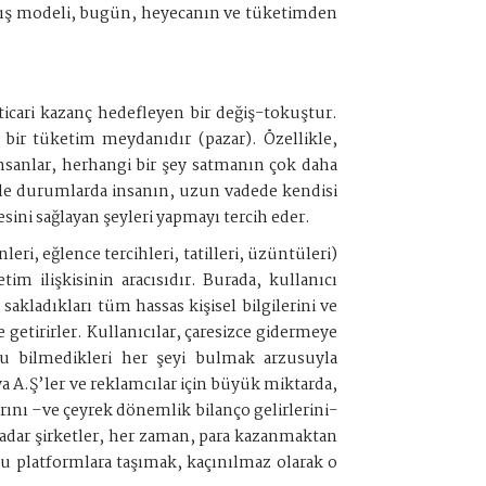
ranış modeli, bugün, heyecanın ve tüketimden
icari kazanç hedefleyen bir değiş-tokuştur.
ş bir tüketim meydanıdır (pazar). Özellikle,
sanlar, herhangi bir şey satmanın çok daha
öyle durumlarda insanın, uzun vadede kendisi
esini sağlayan şeyleri yapmayı tercih eder.
eri, eğlence tercihleri, tatilleri, üzüntüleri)
im ilişkisinin aracısıdır. Burada, kullanıcı
akladıkları tüm hassas kişisel bilgilerini ve
 getirirler. Kullanıcılar, çaresizce gidermeye
 bilmedikleri her şeyi bulmak arzusuyla
 A.Ş’ler ve reklamcılar için büyük miktarda,
arını –ve çeyrek dönemlik bilanço gelirlerini-
e kadar şirketler, her zaman, para kazanmaktan
bu platformlara taşımak, kaçınılmaz olarak o