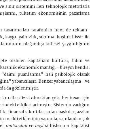
 sinir sistemini ileri teknolojik metotlarla
anışlarını, tüketim ekonomisinin pazarlama
n tasarımcıları tarafından hem de reklam-
kaygı, yalnızlık, sıkılma, boşluk hissi- ile
ullanımının olağandışı kitlesel yaygınlığının
pte olabilen kapitalizm kültürü, bilim ve
, karanlık ekonomik mantığı –bireyin kendisi
 “daimi puanlanma” hali psikolojik olarak
nlığına” yabancılaşır. Benzer yabancılaşma –ve
arda da gözlenmiştir.
kurallar dizisi olmaktan çok, her insan için
ndeki etkileri artmıştır. Sistemin varlığını
ik, finansal sıkıntılar, artan baskılar, azalan
rin maddi etkilerinin yanında, sanılandan çok
nel
mutsuzluk ve boşluk
hislerinin kapitalist