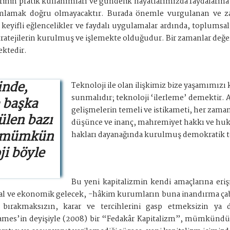
inin pratik kullanımları ve gündelik hayatlarımızda faydalarına i
nımlamak doğru olmayacaktır. Burada önemle vurgulanan ve 
keyifli eğlencelikler ve faydalı uygulamalar ardında, toplumsal 
stratejilerin kurulmuş ve işlemekte olduğudur. Bir zamanlar değer
ektedir.
inde,
Teknoloji ile olan ilişkimiz bize yaşamımızı k
sunmalıdır; teknoloji ‘ilerleme’ demektir. 
a başka
gelişmelerin temeli ve istikameti, her zaman
ülen bazı
düşünce ve inanç, mahremiyet hakkı ve hukuk
k mümkün
hakları dayanağında kurulmuş demokratik to
i böyle
Bu yeni kapitalizmin kendi amaçlarına eriş
ital ve ekonomik gelecek, -hâkim kurumların buna inandırma çab
rakmaksızın, karar ve tercihlerini gasp etmeksizin ya da
r James’in deyişiyle (2008) bir “Fedakâr Kapitalizm”, mümkündü