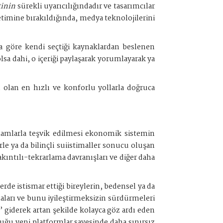
tinin
sürekli uyarıcılığındadır ve tasarımcılar
etimine bırakıldığında, medya teknolojilerini
rına göre kendi seçtiği kaynaklardan beslenen
lsa dahi, o içeriği paylaşarak yorumlayarak ya
 olan en hızlı ve konforlu yollarla doğruca
klamlarla teşvik edilmesi ekonomik sistemin
e ya da bilinçli suiistimaller sonucu oluşan
takıntılı-tekrarlama davranışları ve diğer daha
rde istismar ettiği bireylerin, bedensel ya da
ları ve bunu iyileştirmeksizin sürdürmeleri
” giderek artan şekilde kolayca göz ardı eden
uğu yeni platformlar sayesinde daha sınırsız