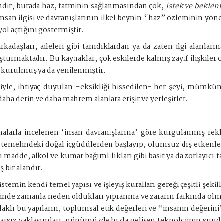
ndir; burada haz, tatminin sağlanmasından çok,
istek ve beklen
insan ilgisi ve davranışlarının ilkel beynin “haz” özleminin yön
ol açtığını göstermiştir.
arkadaşları, aileleri gibi tanıdıklardan ya da zaten ilgi alanla
şturmaktadır. Bu kaynaklar, çok eskilerde kalmış zayıf ilişkiler o
ağ kurulmuş ya da yenilenmiştir.
riyle, ihtiyaç duyulan –eksikliği hissedilen- her şeyi, mümkün
ha derin ve daha mahrem alanlara erişir ve yerleşirler.
rmalarla incelenen ‘insan davranışlarına’ göre kurgulanmış re
, temelindeki doğal içgüdülerden başlayıp, olumsuz dış etkenlerl
lı madde, alkol ve kumar bağımlılıkları gibi basit ya da zorlayıcı 
 bir alandır.
min kendi temel yapısı ve işleyiş kuralları gereği çeşitli şekille
inde zamanla neden oldukları yıpranma ve zararın farkında olma
daklı bu yapıların, toplumsal etik değerleri ve “insanın değerini
arsız yaklaşımları, günümüzde hızla gelişen teknolojinin sund