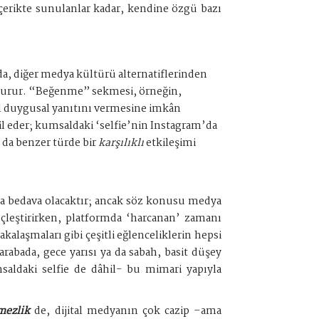
 İçerikte sunulanlar kadar, kendine özgü bazı
a, diğer medya kültürü alternatiflerinden
luşturur. “Beğenme” sekmesi, örneğin,
zel duygusal yanıtını vermesine imkân
âhil eder; kumsaldaki ‘selfie’nin Instagram’da
da benzer türde bir
karşılıklı
etkileşimi
a da bedava olacaktır; ancak söz konusu medya
çleştirirken, platformda ‘harcanan’ zamanı
şakalaşmaları gibi çeşitli eğlenceliklerin hepsi
rabada, gece yarısı ya da sabah, basit düşey
msaldaki selfie de dâhil- bu mimari yapıyla
mezlik
de, dijital medyanın çok cazip –ama