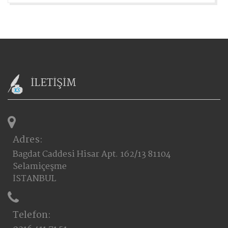
İLETİŞİM
Adres:
Bagdat Caddesi Hisar Apt. 162/13 81104
Selamiçeşme
İSTANBUL
Telefon: