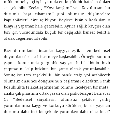
mükemmeliyetçi iş hayatında en küçük bir hatadan dolayı
acı çekebilir. Keelan, “Kovulacağım” ve “Kovulursam bu
durumla başa çıkamam” gibi olumsuz düşüncelere
kapılabilirler" diye açıklıyor. Böylece kişinin korkuları o
kişiyi iş yapamaz hale getirebilir. Ayrıca sağlık kaygısı olan
biri için vücudundaki küçük bir değişiklik kanser belirtisi
olarak değerlendirilebilir.
Bazı durumlarda, insanlar kaygıya eşlik eden bedensel
duyumları fazlaca hissetmeye başlayabilir. Örneğin sunum
yapma konusunda gerginlik yaşayan biri kalbinin hızlı
çarpmasını kalp krizinin bir işareti olarak yorumlayabilir.
Sonuç ise tam teşekküllü bir panik atağa yol açabilecek
olumsuz düşünce döngüsünün başlaması olacaktır. Panik
bozuklukta felaketleştirmenin rolünü inceleyen bir meta-
analiz çalışmasının ortak yazarı olan psikoterapist Barnabas
Or “Bedensel sinyallerin olumsuz şekilde yanlış
yorumlanması kaygı ve korkuyu körükler, bu da yaşanan
durumu daha feci bir şekilde yorumlayı daha olası kılar"