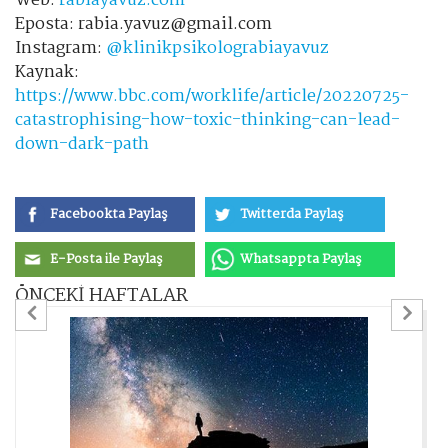
Web:
rabiayavuz.com
Eposta: rabia.yavuz@gmail.com
Instagram:
@klinikpsikolograbiayavuz
Kaynak:
https://www.bbc.com/worklife/article/20220725-
catastrophising-how-toxic-thinking-can-lead-
down-dark-path
Facebookta Paylaş
Twitterda Paylaş
E-Posta ile Paylaş
Whatsappta Paylaş
ÖNCEKİ HAFTALAR
Previous
Ne