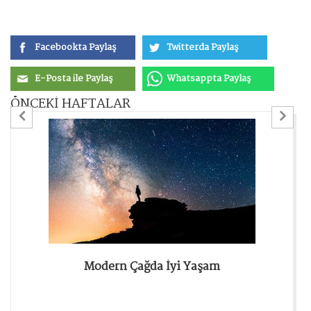
Facebookta Paylaş
Twitterda Paylaş
E-Posta ile Paylaş
Whatsappta Paylaş
ÖNCEKİ HAFTALAR
Previous
Ne
Modern Çağda İyi Yaşam