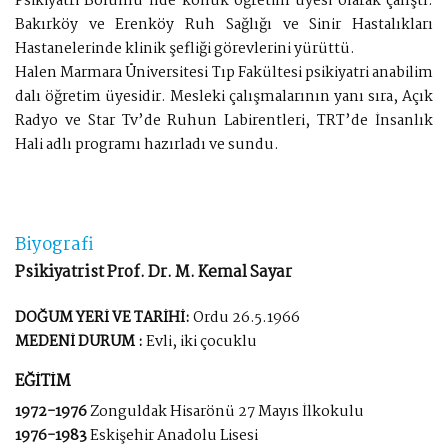
Psikiyatri Bölümü’nde konuk öğretim üyesi olarak çalıştı.
Bakırköy ve Erenköy Ruh Sağlığı ve Sinir Hastalıkları
Hastanelerinde klinik şefliği görevlerini yürüttü.
Halen Marmara Üniversitesi Tıp Fakültesi psikiyatri anabilim
dalı öğretim üyesidir. Mesleki çalışmalarının yanı sıra, Açık
Radyo ve Star Tv’de Ruhun Labirentleri, TRT’de İnsanlık
Hali adlı programı hazırladı ve sundu.
Biyografi
Psikiyatrist Prof. Dr. M. Kemal Sayar
DOĞUM YERİ VE TARİHİ:
Ordu 26.5.1966
MEDENİ DURUM :
Evli, iki çocuklu
EĞİTİM
1972-1976
Zonguldak Hisarönü 27 Mayıs İlkokulu
1976-1983
Eskişehir Anadolu Lisesi