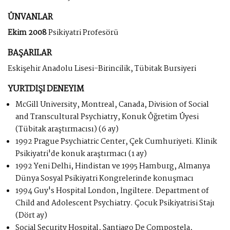
ÜNVANLAR
Ekim 2008
Psikiyatri Profesörü
BAŞARILAR
Eskişehir Anadolu Lisesi-Birincilik, Tübitak Bursiyeri
YURTDIŞI DENEYİM
McGill University, Montreal, Canada, Division of Social
and Transcultural Psychiatry, Konuk Öğretim Üyesi
(Tübitak araştırmacısı) (6 ay)
1992 Prague Psychiatric Center, Çek Cumhuriyeti. Klinik
Psikiyatri'de konuk araştırmacı (1 ay)
1992 Yeni Delhi, Hindistan ve 1995 Hamburg, Almanya
Dünya Sosyal Psikiyatri Kongrelerinde konuşmacı
1994 Guy's Hospital London, İngiltere. Department of
Child and Adolescent Psychiatry. Çocuk Psikiyatrisi Stajı
(Dört ay)
Social Security Hospital, Santiago De Compostela,