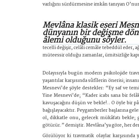
varlığını sürdürmesine imkân tanıyan O’nun 
Mevlâna klasik eseri Mesn
dünyanın bir değişme dö
âlemi olduğunu söyler.
tecelli değişir, celâli cemâle tebeddül eder,
müteessir olduğu zamanlar, ümitsizliğe ka
Dolayısıyla bugün modern psikolojide travma
yaşantılar karşısında sûfîlerin önerisi; in
Mesnevi’de şöyle destekler: “Ey saf ve temiz
Yine Mesnevi’de; “Kader icabı sana bir felâ
kavuşacağını düşün ve bekle!.. O öyle bir pâd
bağışlayacaktır. Peygamberler başlarına gelen
ol, dikkatle onu, gelecek mükâfatı bekle; 
götürür.” demiştir. Mevlâna’ya göre, her de
Görülüyor ki travmatik olaylar karşısında y