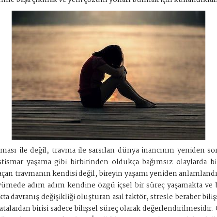
lemle başa çıkmak ve yeni çözüm yolları bulmak için kullandıklar
sı ile değil, travma ile sarsılan dünya inancının yeniden sor
 istismar yaşama gibi birbirinden oldukça bağımsız olaylarda 
çan travmanın kendisi değil, bireyin yaşamı yeniden anlamlandır
üyümede adım adım kendine özgü içsel bir süreç yaşamakta ve b
ta davranış değişikliği oluşturan asıl faktör, stresle beraber bili
rdan birisi sadece bilişsel süreç olarak değerlendirilmesidir. Oys