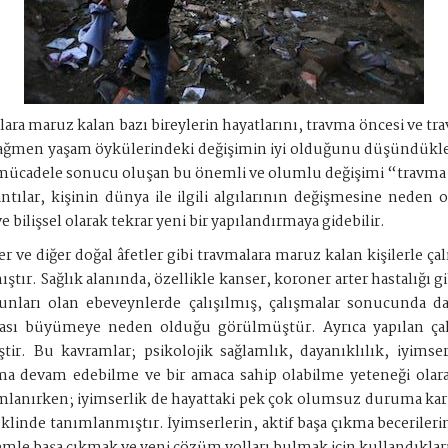
ra maruz kalan bazı bireylerin hayatlarını, travma öncesi ve trav
rağmen yaşam öykülerindeki değişimin iyi olduğunu düşündükler
le mücadele sonucu oluşan bu önemli ve olumlu değişimi “travm
ılar, kişinin dünya ile ilgili algılarının değişmesine neden o
 ve bilişsel olarak tekrar yeni bir yapılandırmaya gidebilir.
ve diğer doğal âfetler gibi travmalara maruz kalan kişilerle ç
ştır. Sağlık alanında, özellikle kanser, koroner arter hastalığı 
runları olan ebeveynlerde çalışılmış, çalışmalar sonucunda da
onrası büyümeye neden olduğu görülmüştür. Ayrıca yapılan ça
ir. Bu kavramlar; psikolojik sağlamlık, dayanıklılık, iyimser
 devam edebilme ve bir amaca sahip olabilme yeteneği olarak
mlanırken; iyimserlik de hayattaki pek çok olumsuz duruma kar
şeklinde tanımlanmıştır. İyimserlerin, aktif başa çıkma beceril