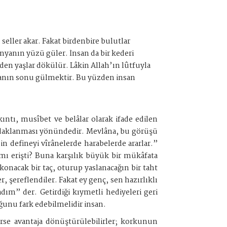
seller akar. Fakat birdenbire bulutlar
ünyanın yüzü güler. İnsan da bir kederi
nden yaşlar dökülür. Lâkin Allah’ın lûtfuyla
lamanın sonu gülmektir. Bu yüzden insan
ıntı, musîbet ve belâlar olarak ifade edilen
a odaklanması yönündedir. Mevlâna, bu görüşü
in defineyi vîrânelerde harabelerde ararlar.”
 mı erişti? Buna karşılık büyük bir mükâfata
 konacak bir taç, oturup yaslanacağın bir taht
, şereflendiler. Fakat ey genç, sen hazırlıklı
ım” der. Getirdiği kıymetli hediyeleri geri
ğunu fark edebilmelidir insan.
lirse avantaja dönüştürülebilirler; korkunun