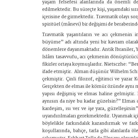
yaşam felsefesi alanlarında da önemli de
edilmektedir. Bu süreçte kişi, yaşamdaki sıra
içerisine de girmektedir. Travmatik olayı 
spiritüel (mânevi) bir değişimi de beraberin
Travmatik yaşantıların ve acı çekmenin in
büyüme” adı altında yeni bir kavram olarak 
dönemlere dayanmaktadır. Antik İbraniler, Yu
İslâm tasavvufu, acı çekmenin dönüştürücü
fikirler ortaya koymuşlardır. Nietsczhe: “Ben
ifade etmiştir. Alman düşünür Wilhelm Schmi
çekmiştir. Çinli filozof, eğitimci ve yaz
Gerçekten de elmas ile kömür özünde aynı madd
yapısı değişmiş ve elmas haline gelmiştir
aynısın da niye bu kadar güzelsin?” Elmas 
kardeşim, ısı ver ve işe yara, güzelleşirsi
uyandırılmaları gerekmektedir. Uyanmak için i
böylelikle farkındalık kazandırmak ve farkl
koşullarında, bahçe, tarla gibi alanlarda ö