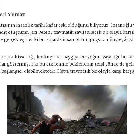
1
eci Yılmaz
tısının insanlık tarihi kadar eski olduğunu biliyoruz. İnsanoğ
it oluşturan, acı veren, travmatik sayılabilecek bir olayla karş
de gerçekleşirler ki bu anlarda insan bütün güçsüzlüğüyle, âcizliğ
utsuz hissettiği, korkuyu ve kaygıyı en yoğun yaşadığı bu ol
 göstermiştir ki bu etkilenme beklenenin tersi yönde de geliş
şlangıcı olabilmektedir. Hatta travmatik bir olayla karşı karş