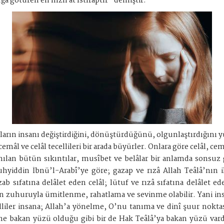
ğa götüren en hızlı at ıstıraptır” demiştir.
ların insanı değiştirdiğini, dönüştürdüğünü, olgunlaştırdığını yü
mâl ve celâl tecellileri bir arada büyürler. Onlara göre celâl, c
ılan bütün sıkıntılar, musîbet ve belâlar bir anlamda sonsuz g
yiddin İbnü’l-Arabî’ye göre; gazap ve rızâ Allah Teâlâ’nın i
ab sıfatına delâlet eden celâl; lütuf ve rızâ sıfatına delâlet ed
 zuhuruyla ümitlenme, rahatlama ve sevinme olabilir. Yani ins
liler insana; Allah’a yönelme, O’nu tanıma ve dinî şuur noktası
ine bakan yüzü olduğu gibi bir de Hak Teâlâ’ya bakan yüzü vard