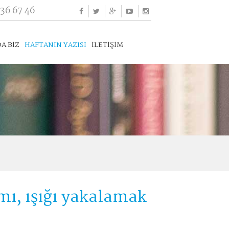
336 67 46
A BİZ
HAFTANIN YAZISI
İLETİŞİM
mı, ışığı yakalamak