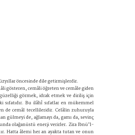
zyıllar öncesinde dile getirmişlerdir.
emâli gösteren, cemâli öğreten ve cemâle giden
üzelliği görmek, idrak etmek ve diriliş için
ki sıfatıdır. Bu ilâhî sıfatlar en mükemmel
en de cemâl tecellileridir. Celâlin zuhuruyla
an gülmeyi de, ağlamayı da, gamı da, sevinç
nda olağanüstü enerji verirler. Zira İbnü’l-
ır. Hatta âlemi her an ayakta tutan ve onun