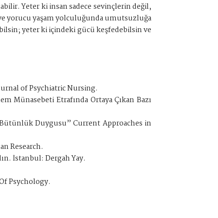
bilir. Yeter ki insan sadece sevinçlerin değil,
zun ve yorucu yaşam yolculuğunda umutsuzluğa
ilsin; yeter ki içindeki gücü keşfedebilsin ve
rnal of Psychiatric Nursing.
Âlem Münasebeti Etrafında Ortaya Çıkan Bazı
ak Bütünlük Duygusu” Current Approaches in
ıan Research.
n. İstanbul: Dergah Yay.
 Of Psychology.
.