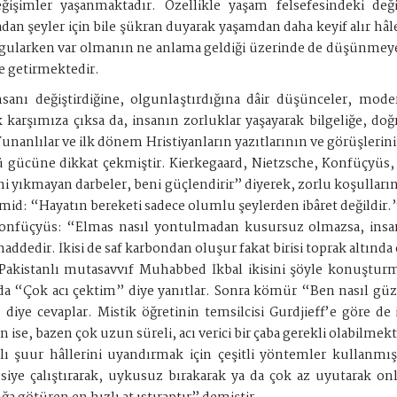
ğişimler yaşanmaktadır. Özellikle yaşam felsefesindeki deği
dan şeyler için bile şükran duyarak yaşamdan daha keyif alır hâl
sorgularken var olmanın ne anlama geldiği üzerinde de düşünme
de getirmektedir.
sanı değiştirdiğine, olgunlaştırdığına dâir düşünceler, mode
karşımıza çıksa da, insanın zorluklar yaşayarak bilgeliğe, doğru
nanlılar ve ilk dönem Hristiyanların yazıtlarının ve görüşlerin
 gücüne dikkat çekmiştir. Kierkegaard, Nietzsche, Konfüçyüs
i yıkmayan darbeler, beni güçlendirir” diyerek, zorlu koşulların
d: “Hayatın bereketi sadece olumlu şeylerden ibâret değildir.
ar Konfüçyüs: “Elmas nasıl yontulmadan kusursuz olmazsa, in
edir. İkisi de saf karbondan oluşur fakat birisi toprak altında o
. Pakistanlı mutasavvıf Muhabbed İkbal ikisini şöyle konuşt
da “Çok acı çektim” diye yanıtlar. Sonra kömür “Ben nasıl güze
n” diye cevaplar. Mistik öğretinin temsilcisi Gurdjieff’e göre d
se, bazen çok uzun süreli, acı verici bir çaba gerekli olabilmek
ı şuur hâllerini uyandırmak için çeşitli yöntemler kullanmıştı
lesiye çalıştırarak, uykusuz bırakarak ya da çok az uyutarak on