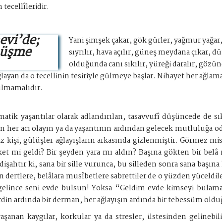
tecellîleridir.
evi’de;
Yani şimşek çakar, gök gürler, yağmur yağar, 
nüşme
sıyrılır, hava açılır, güneş meydana çıkar, d
olduğunda canı sıkılır, yüreği daralır, gözü
 ağlayan da o tecellinin tesiriyle gülmeye başlar. Nihayet her ağ
pılmamalıdır.
tik yaşantılar olarak adlandırılan, tasavvufî düşüncede de sık
sanın her acı olayın ya da yaşantının ardından gelecek mutluluğ
 kişi, gülüşler ağlayışların arkasında gizlenmiştir. Görmez mis
ket mi geldi? Bir şeyden yara mı aldın? Başına gökten bir belâ
işahtır ki, sana bir sille vurunca, bu silleden sonra sana başına
 dertlere, belâlara musîbetlere sabrettiler de o yüzden yüceldiler
gelince seni evde bulsun! Yoksa “Geldim evde kimseyi bulamad
rdin ardında bir derman, her ağlayışın ardında bir tebessüm oldu
aşanan kaygılar, korkular ya da stresler, üstesinden gelinebi