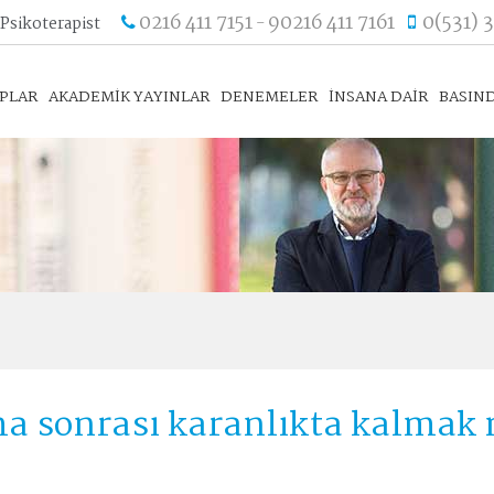
0216 411 7151
90216 411 7161
0(531) 
 Psikoterapist
-
APLAR
AKADEMİK YAYINLAR
DENEMELER
İNSANA DAİR
BASIND
a sonrası karanlıkta kalmak 