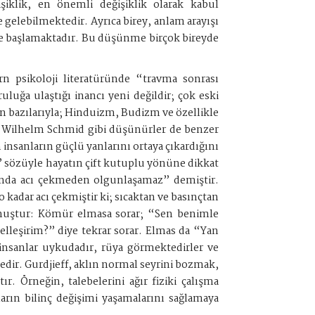
şiklik, en önemli değişiklik olarak kabul
e gelebilmektedir. Ayrıca birey, anlam arayışı
ye başlamaktadır. Bu düşünme birçok bireyde
rn psikoloji literatüründe “travma sonrası
luğa ulaştığı inancı yeni değildir; çok eski
in bazılarıyla; Hinduizm, Budizm ve özellikle
, Wilhelm Schmid gibi düşünürler de benzer
 insanların güçlü yanlarını ortaya çıkardığını
” sözüyle hayatın çift kutuplu yönüne dikkat
sanda acı çekmeden olgunlaşamaz” demiştir.
 kadar acı çekmiştir ki; sıcaktan ve basınçtan
urmuştur: Kömür elmasa sorar; “Sen benimle
lleşirim?” diye tekrar sorar. Elmas da “Yan
e insanlar uykudadır, rüya görmektedirler ve
tedir. Gurdjieff, aklın normal seyrini bozmak,
r. Örneğin, talebelerini ağır fiziki çalışma
ların bilinç değişimi yaşamalarını sağlamaya