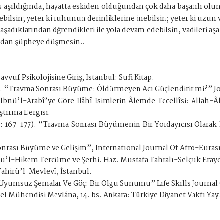
es aşıldığında, hayatta eskiden olduğundan çok daha başarılı oluna
ebilsin; yeter ki ruhunun derinliklerine inebilsin; yeter ki u
dıklarından öğrendikleri ile yola devam edebilsin, vadileri aşab
ğından şüpheye düşmesin..
vvuf Psikolojisine Giriş, İstanbul: Sufi Kitap.
). “Travma Sonrası Büyüme: Öldürmeyen Acı Güçlendirir mi?” Jou
İbnü’l-Arabî’ye Göre İlâhî İsimlerin Âlemde Tecellîsi: Allah-
ştırma Dergisi.
9: 167-177). “Travma Sonrası Büyümenin Bir Yordayıcısı Olar
nrası Büyüme ve Gelişim”, Internatıonal Journal Of Afro-Euras
’l-Hikem Tercüme ve Şerhi. Haz. Mustafa Tahralı-Selçuk Eraydı
ahirü’l-Mevlevî, İstanbul.
 Uyumsuz Şemalar Ve Göç: Bir Olgu Sunumu” Lıfe Skılls Journal
sel Mühendisi Mevlâna, 14. bs. Ankara: Türkiye Diyanet Vakfı Yay