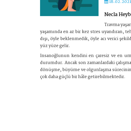
18.02.202
Necla Heyb
Travma yaşan
yaşamında en az bir kez stres uyandıran, tehd
dışı, öyle beklenmedik, öyle acı verici şekil
yüz yüze gelir.
İnsanoğlunun kendini en çaresiz ve en um
durumdur. Ancak son zamanlardaki çalışmalar
dönüşme, büyüme ve olgunlaşma sürecinin ba
çok daha güçlü bir hâle getirebilmektedir.