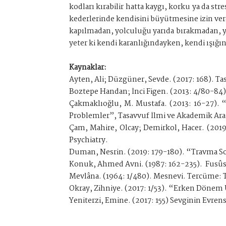
kodları kırabilir hatta kaygı, korku ya da str
kederlerinde kendisini büyütmesine izin ver
kapılmadan, yolculuğu yarıda bırakmadan, yaşa
yeter ki kendi karanlığındayken, kendi ışı
Kaynaklar:
Ayten, Ali; Düzgüner, Sevde. (2017: 168). Tasa
Boztepe Handan; İnci Figen. (2013: 4/80-84
Çakmaklıoğlu, M. Mustafa. (2013: 16-27). “
Problemler”, Tasavvuf İlmi ve Akademik Ara
Çam, Mahire, Olcay; Demirkol, Hacer. (201
Psychiatry.
Duman, Nesrin. (2019: 179-180). “Travma So
Konuk, Ahmed Avni. (1987: 162-235). Fusûsu
Mevlâna. (1964: 1/480). Mesnevi. Tercüme: T
Okray, Zihniye. (2017: 1/53). “Erken Dönem
Yeniterzi, Emine. (2017: 155) Sevginin Evren