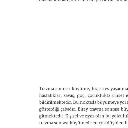
odaklandıkları, mevcut enerjilerini de prob
Travma sonrası büyüme, hiç stres yaşanmama
hastalıklar, savaş, göç, çocuklukta cinsel
bildirilmektedir. Bu noktada büyümeye yol a
gösterdiği çabadır. Birey travma sonrası b
gitmektedir. Kişisel ve eşsiz olan bu yolculuk
travma sonrası büyümede en çok düşülen hatala