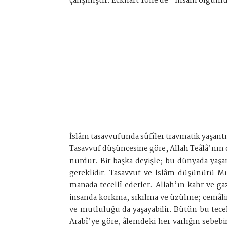
çalışmıştır. Eckhart Tolle de “İnsanı olgunlu
İslâm tasavvufunda sûfîler travmatik yaşantı
Tasavvuf düşüncesine göre, Allah Teâlâ’nın ce
nurdur. Bir başka deyişle; bu dünyada yaşan
gereklidir. Tasavvuf ve İslâm düşünürü Muh
manada tecellî ederler. Allah’ın kahr ve gaz
insanda korkma, sıkılma ve üzülme; cemâlin
ve mutluluğu da yaşayabilir. Bütün bu tecel
Arabî’ye göre, âlemdeki her varlığın sebeb