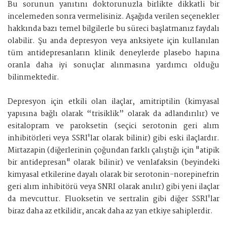
Bu sorunun yanıtını doktorunuzla birlikte dikkatli bir
incelemeden sonra vermelisiniz. Aşağıda verilen seçenekler
hakkında bazı temel bilgilerle bu süreci başlatmanız faydalı
olabilir. Şu anda depresyon veya anksiyete için kullanılan
tüm antidepresanların klinik deneylerde plasebo hapına
oranla daha iyi sonuçlar alınmasına yardımcı olduğu
bilinmektedir.
Depresyon için etkili olan ilaçlar, amitriptilin (kimyasal
yapısına bağlı olarak “trisiklik” olarak da adlandırılır) ve
esitalopram ve paroksetin (seçici serotonin geri alım
inhibitörleri veya SSRI'lar olarak bilinir) gibi eski ilaçlardır.
Mirtazapin (diğerlerinin çoğundan farklı çalıştığı için "atipik
bir antidepresan" olarak bilinir) ve venlafaksin (beyindeki
kimyasal etkilerine dayalı olarak bir serotonin-norepinefrin
geri alım inhibitörü veya SNRI olarak anılır) gibi yeni ilaçlar
da mevcuttur. Fluoksetin ve sertralin gibi diğer SSRI'lar
biraz daha az etkilidir, ancak daha az yan etkiye sahiplerdir.