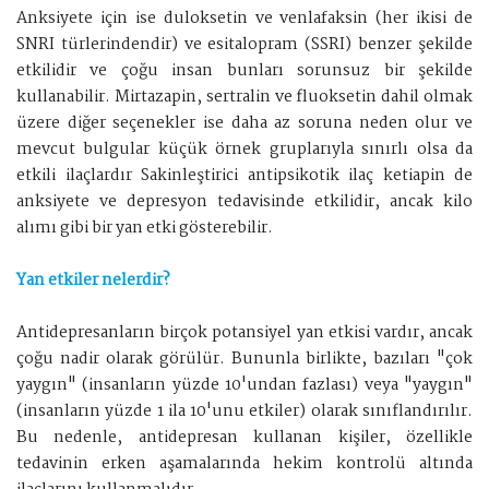
Anksiyete için ise duloksetin ve venlafaksin (her ikisi de
SNRI türlerindendir) ve esitalopram (SSRI) benzer şekilde
etkilidir ve çoğu insan bunları sorunsuz bir şekilde
kullanabilir. Mirtazapin, sertralin ve fluoksetin dahil olmak
üzere diğer seçenekler ise daha az soruna neden olur ve
mevcut bulgular küçük örnek gruplarıyla sınırlı olsa da
etkili ilaçlardır Sakinleştirici antipsikotik ilaç ketiapin de
anksiyete ve depresyon tedavisinde etkilidir, ancak kilo
alımı gibi bir yan etki gösterebilir.
Yan etkiler nelerdir?
Antidepresanların birçok potansiyel yan etkisi vardır, ancak
çoğu nadir olarak görülür. Bununla birlikte, bazıları "çok
yaygın" (insanların yüzde 10'undan fazlası) veya "yaygın"
(insanların yüzde 1 ila 10'unu etkiler) olarak sınıflandırılır.
Bu nedenle, antidepresan kullanan kişiler, özellikle
tedavinin erken aşamalarında hekim kontrolü altında