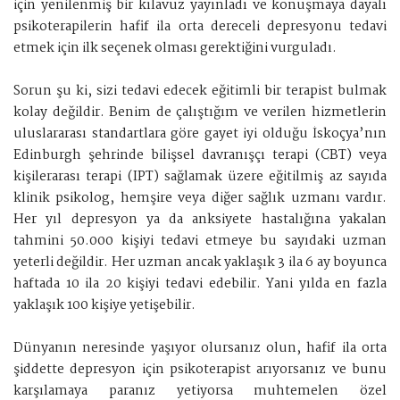
için yenilenmiş bir kılavuz yayınladı ve konuşmaya dayalı
psikoterapilerin hafif ila orta dereceli depresyonu tedavi
etmek için ilk seçenek olması gerektiğini vurguladı.
Sorun şu ki, sizi tedavi edecek eğitimli bir terapist bulmak
kolay değildir. Benim de çalıştığım ve verilen hizmetlerin
uluslararası standartlara göre gayet iyi olduğu İskoçya’nın
Edinburgh şehrinde bilişsel davranışçı terapi (CBT) veya
kişilerarası terapi (IPT) sağlamak üzere eğitilmiş az sayıda
klinik psikolog, hemşire veya diğer sağlık uzmanı vardır.
Her yıl depresyon ya da anksiyete hastalığına yakalan
tahmini 50.000 kişiyi tedavi etmeye bu sayıdaki uzman
yeterli değildir. Her uzman ancak yaklaşık 3 ila 6 ay boyunca
haftada 10 ila 20 kişiyi tedavi edebilir. Yani yılda en fazla
yaklaşık 100 kişiye yetişebilir.
Dünyanın neresinde yaşıyor olursanız olun, hafif ila orta
şiddette depresyon için psikoterapist arıyorsanız ve bunu
karşılamaya paranız yetiyorsa muhtemelen özel