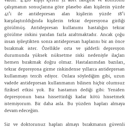
vardır. 4.410 kişiyi içeren 31 adet rastgele ve kontrollü
çalışmanın sonuçlarına göre plasebo alan kişilerin yüzde
41'i ile antidepresan alan kişilerin yüzde 18'i
karşılaştırıldığında kişilerin tekrar depresyona girdiği
görülmüş. Antidepresan kullanımı hastalığın tekrar
görülme riskini yarıdan fazla azaltmaktadır. Ancak çoğu
insan iyileştikten sonra antidepresan haplarını bir an önce
bırakmak ister. Özellikle orta ve şiddetli depresyon
durumunda yüksek nüksetme riski nedeniyle ilaçları
hemen bırakmak doğru olmaz. Hastalarımdan bazıları,
tekrar depresyona girme riskindense yıllarca antidepresan
kullanmayı tercih ediyor. Onlara söylediğim gibi, uzun
vadede antidepresan kullanmanın bilinen hiçbir olumsuz
fiziksel etkisi yok. Bir hastamın dediği gibi: Yeniden
depresyonun bana hissettirdiği kadar kötü hissetmek
istemiyorum. Bir daha asla. Bu yüzden hapları almaya
devam edeceğim.
Siz ve doktorunuz hapları almayı bırakmanın güvenli