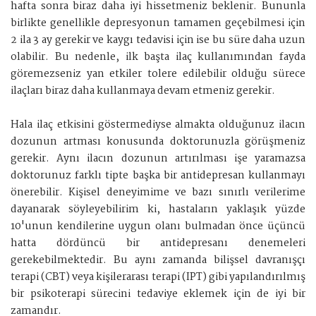
hafta sonra biraz daha iyi hissetmeniz beklenir. Bununla
birlikte genellikle depresyonun tamamen geçebilmesi için
2 ila 3 ay gerekir ve kaygı tedavisi için ise bu süre daha uzun
olabilir. Bu nedenle, ilk başta ilaç kullanımından fayda
göremezseniz yan etkiler tolere edilebilir olduğu sürece
ilaçları biraz daha kullanmaya devam etmeniz gerekir.
Hala ilaç etkisini göstermediyse almakta olduğunuz ilacın
dozunun artması konusunda doktorunuzla görüşmeniz
gerekir. Aynı ilacın dozunun artırılması işe yaramazsa
doktorunuz farklı tipte başka bir antidepresan kullanmayı
önerebilir. Kişisel deneyimime ve bazı sınırlı verilerime
dayanarak söyleyebilirim ki, hastaların yaklaşık yüzde
10'unun kendilerine uygun olanı bulmadan önce üçüncü
hatta dördüncü bir antidepresanı denemeleri
gerekebilmektedir. Bu aynı zamanda bilişsel davranışçı
terapi (CBT) veya kişilerarası terapi (IPT) gibi yapılandırılmış
bir psikoterapi sürecini tedaviye eklemek için de iyi bir
zamandır.