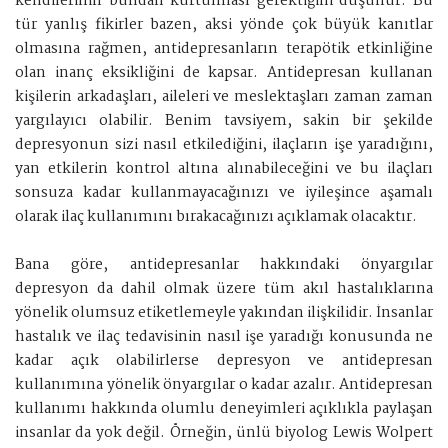
kendilerinin bundan kurtulması gerektiğini düşünür. Bu
tür yanlış fikirler bazen, aksi yönde çok büyük kanıtlar
olmasına rağmen, antidepresanların terapötik etkinliğine
olan inanç eksikliğini de kapsar. Antidepresan kullanan
kişilerin arkadaşları, aileleri ve meslektaşları zaman zaman
yargılayıcı olabilir. Benim tavsiyem, sakin bir şekilde
depresyonun sizi nasıl etkilediğini, ilaçların işe yaradığını,
yan etkilerin kontrol altına alınabileceğini ve bu ilaçları
sonsuza kadar kullanmayacağınızı ve iyileşince aşamalı
olarak ilaç kullanımını bırakacağınızı açıklamak olacaktır.
Bana göre, antidepresanlar hakkındaki önyargılar
depresyon da dahil olmak üzere tüm akıl hastalıklarına
yönelik olumsuz etiketlemeyle yakından ilişkilidir. İnsanlar
hastalık ve ilaç tedavisinin nasıl işe yaradığı konusunda ne
kadar açık olabilirlerse depresyon ve antidepresan
kullanımına yönelik önyargılar o kadar azalır. Antidepresan
kullanımı hakkında olumlu deneyimleri açıklıkla paylaşan
insanlar da yok değil. Örneğin, ünlü biyolog Lewis Wolpert