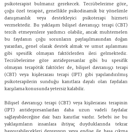
psikoterapist bulmanız gerekecek. Tecrübelerime göre,
çoğu özel terapist, genellikle psikodinamik bir yönelimle
danışmanlık veya destekleyici psikoterapi hizmeti
vermektedir. Bu yaklaşım bilişsel davranışçı terapi (CBT)
tercih etmeyenlere yardımcı olabilir, ancak muhtemelen
bu faydanın çoğu sorunların paylaşılmasından doğan
yarardan, genel olarak destek almak ve umut aşılanması
gibi spesifik olmayan faktörlerden ileri gelmektedir.
Tecrübelerime göre antidepresanlar gibi bu spesifik
olmayan terapötik faktörler de, bilişsel davranışçı terapi
(CBT) veya kişilerarası terapi (IPT) gibi yapılandırılmış
psikoterapilerin sunduğu kanıtlara dayalı olan faydaları
karşılama konusunda yetersiz kalabilir.
Bilişsel davranışçı terapi (CBT) veya kişilerarası terapinin
(IPT) antidepresanlardan daha uzun vadeli faydalar
sağlayabileceğine dair bazı kanıtlar vardır. Sebebi ise bu
yaklaşımların insanlara ihtiyaç duyduklarında tekrar
başvurabilecekleri depresyon veya endişe ile başa çıkma