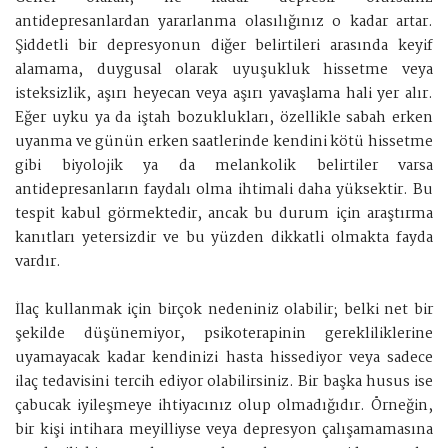
antidepresanlardan yararlanma olasılığınız o kadar artar.
Şiddetli bir depresyonun diğer belirtileri arasında keyif
alamama, duygusal olarak uyuşukluk hissetme veya
isteksizlik, aşırı heyecan veya aşırı yavaşlama hali yer alır.
Eğer uyku ya da iştah bozuklukları, özellikle sabah erken
uyanma ve günün erken saatlerinde kendini kötü hissetme
gibi biyolojik ya da melankolik belirtiler varsa
antidepresanların faydalı olma ihtimali daha yüksektir. Bu
tespit kabul görmektedir, ancak bu durum için araştırma
kanıtları yetersizdir ve bu yüzden dikkatli olmakta fayda
vardır.
İlaç kullanmak için birçok nedeniniz olabilir; belki net bir
şekilde düşünemiyor, psikoterapinin gerekliliklerine
uyamayacak kadar kendinizi hasta hissediyor veya sadece
ilaç tedavisini tercih ediyor olabilirsiniz. Bir başka husus ise
çabucak iyileşmeye ihtiyacınız olup olmadığıdır. Örneğin,
bir kişi intihara meyilliyse veya depresyon çalışamamasına