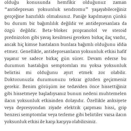
olduğu konusunda hemfikir olduğunuz zaman
“antidepresan yoksunluk sendromu” yaşayabileceğiniz
gerçeğine hazırlıklı olmalısınız. Paniğe kapılmayın çünkü
bu durum bir bağımlılık değildir ve antidepresanlara da
özgü değildir. Beta-bloker propranolol ve steroid
prednizolon gibi yavaş kesilmesi gereken birkaç ilaç vardır,
ancak hiç kimse hastaların bunlara bağımlı olduğunu iddia
etmez. Genellikle, antidepresanların yoksunluk etkisi hafif
yaşanır ve sadece birkaç gün sürer. Devam ederse bu
durumun hastalığın semptomları mı yoksa yoksunluk
belirtisi mi olduğunu ayırt etmek zor olabilir.
Doktorunuzla durumunuzu tekrar gözden geçirmeniz
gerekir. Benim görüşüm ise tedaviden önce hissettiğiniz
gibi hissetmeye başladıysanız bunun nedeni muhtemelen
ilacın yoksunluk etkisinden dolayıdır. Özellikle anksiyete
veya depresyondan ziyade elektrik çarpması hissi, grip
benzeri semptomlar veya terleme gibi belirtiler varsa ilacın
yoksunluk etkisi ile karşı karşıya olabilirsiniz.