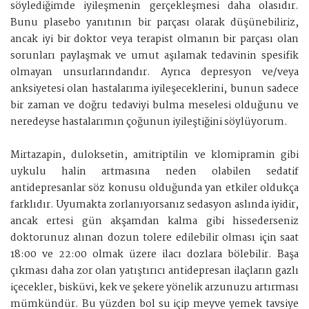
söylediğimde iyileşmenin gerçekleşmesi daha olasıdır.
Bunu plasebo yanıtının bir parçası olarak düşünebiliriz,
ancak iyi bir doktor veya terapist olmanın bir parçası olan
sorunları paylaşmak ve umut aşılamak tedavinin spesifik
olmayan unsurlarındandır. Ayrıca depresyon ve/veya
anksiyetesi olan hastalarıma iyileşeceklerini, bunun sadece
bir zaman ve doğru tedaviyi bulma meselesi olduğunu ve
neredeyse hastalarımın çoğunun iyileştiğini söylüyorum.
Mirtazapin, duloksetin, amitriptilin ve klomipramin gibi
uykulu halin artmasına neden olabilen sedatif
antidepresanlar söz konusu olduğunda yan etkiler oldukça
farklıdır. Uyumakta zorlanıyorsanız sedasyon aslında iyidir,
ancak ertesi gün akşamdan kalma gibi hissederseniz
doktorunuz alınan dozun tolere edilebilir olması için saat
18:00 ve 22:00 olmak üzere ilacı dozlara bölebilir. Başa
çıkması daha zor olan yatıştırıcı antidepresan ilaçların gazlı
içecekler, bisküvi, kek ve şekere yönelik arzunuzu artırması
mümkündür. Bu yüzden bol su içip meyve yemek tavsiye