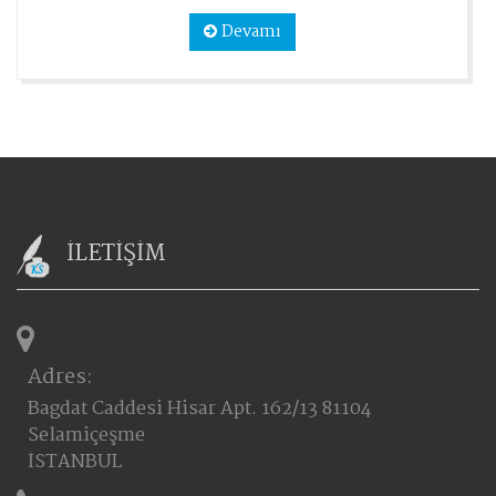
Devamı
İLETİŞİM
Adres:
Bagdat Caddesi Hisar Apt. 162/13 81104
Selamiçeşme
İSTANBUL