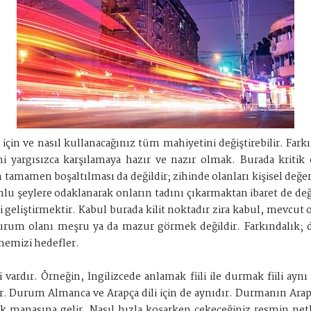
 için ve nasıl kullanacağınız tüm mahiyetini değiştirebilir. Fark
ğini yargısızca karşılamaya hazır ve nazır olmak. Burada krit
in tamamen boşaltılması da değildir; zihinde olanları kişisel
lu şeylere odaklanarak onların tadını çıkarmaktan ibaret de deği
i geliştirmektir. Kabul burada kilit noktadır zira kabul, mevcut
r. Durum olanı meşru ya da mazur görmek değildir. Farkındalı
lmemizi hedefler.
 vardır. Örneğin, İngilizcede anlamak fiili ile durmak fiili a
 Durum Almanca ve Arapça dili için de aynıdır. Durmanın Arap D
manasına gelir. Nasıl hızla koşarken çekeceğiniz resmin netl