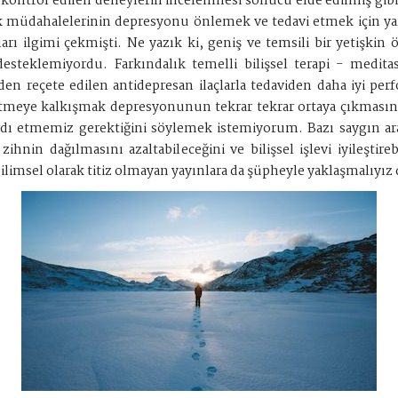
ekilde kontrol edilen deneylerin incelenmesi sonucu elde edilmiş
k müdahalelerinin depresyonu önlemek ve tedavi etmek için yara
rı ilgimi çekmişti. Ne yazık ki, geniş ve temsili bir yetişkin ö
le desteklemiyordu. Farkındalık temelli bilişsel terapi - med
 reçete edilen antidepresan ilaçlarla tedaviden daha iyi per
etmeye kalkışmak depresyonunun tekrar tekrar ortaya çıkmasına 
dı etmemiz gerektiğini söylemek istemiyorum. Bazı saygın ara
ihnin dağılmasını azaltabileceğini ve bilişsel işlevi iyileştire
 bilimsel olarak titiz olmayan yayınlara da şüpheyle yaklaşmalıy