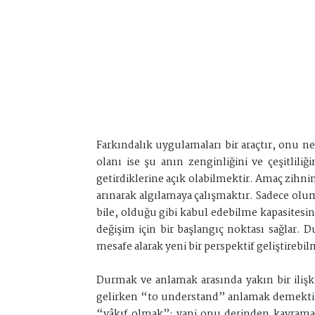
Farkındalık uygulamaları bir araçtır, onu ne
olanı ise şu anın zenginliğini ve çeşitlili
getirdiklerine açık olabilmektir. Amaç zihn
arınarak algılamaya çalışmaktır. Sadece olum
bile, olduğu gibi kabul edebilme kapasitesin
değişim için bir başlangıç noktası sağla
mesafe alarak yeni bir perspektif geliştirebi
Durmak ve anlamak arasında yakın bir ilişki
gelirken “to understand” anlamak demektir.
“vâkıf olmak”; yani onu derinden kavramak 