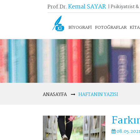
Kemal SAYAR
Prof.Dr.
| Psikiyatrist &
BİYOGRAFİ
FOTOĞRAFLAR
KİT
ANASAYFA
HAFTANIN YAZISI
Farkı
08.05.202