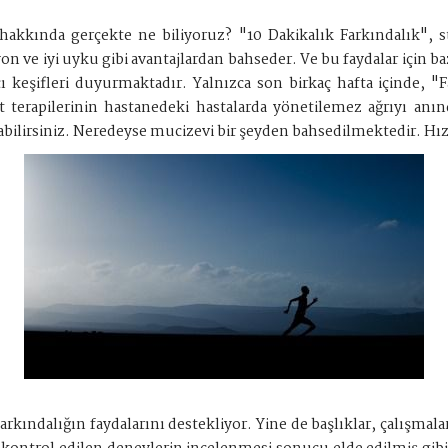
i hakkında gerçekte ne biliyoruz? "10 Dakikalık Farkındalık", 
on ve iyi uyku gibi avantajlardan bahseder. Ve bu faydalar için b
ıcı keşifleri duyurmaktadır. Yalnızca son birkaç hafta içinde, 
t terapilerinin hastanedeki hastalarda yönetilemez ağrıyı anın
abilirsiniz. Neredeyse mucizevi bir şeyden bahsedilmektedir. Hız
farkındalığın faydalarını destekliyor. Yine de başlıklar, çalışmal