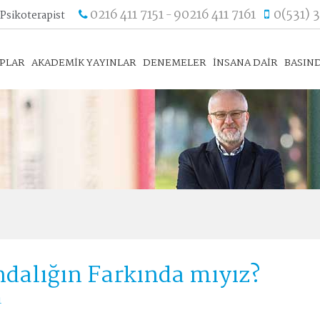
0216 411 7151
90216 411 7161
0(531) 
 Psikoterapist
-
APLAR
AKADEMİK YAYINLAR
DENEMELER
İNSANA DAİR
BASIND
ndalığın Farkında mıyız?
1