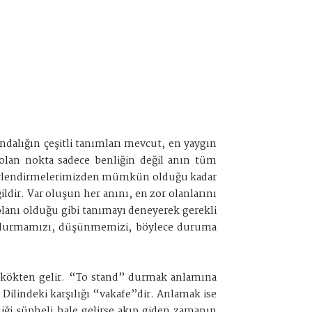
ındalığın çeşitli tanımları mevcut, en yaygın
ik olan nokta sadece benliğin değil anın tüm
 değerlendirmelerimizden mümkün olduğu kadar
ldir. Var oluşun her anını, en zor olanlarını
 olanı olduğu gibi tanımayı deneyerek gerekli
k; durmamızı, düşünmemizi, böylece duruma
ynı kökten gelir. “To stand” durmak anlamına
ilindeki karşılığı “vakafe”dir. Anlamak ise
iği şüpheli hale gelirse akıp giden zamanın