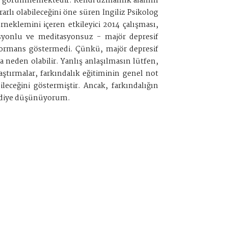
 gibi görünmemektedir. Kendi uzmanlık alanım
rlı olabileceğini öne süren İngiliz Psikolog
rneklemini içeren etkileyici 2014 çalışması,
itasyonlu ve meditasyonsuz - majör depresif
formans göstermedi. Çünkü, majör depresif
neden olabilir. Yanlış anlaşılmasın lütfen,
ştırmalar, farkındalık eğitiminin genel not
bileceğini göstermiştir. Ancak, farkındalığın
ız diye düşünüyorum.