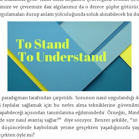
mize ve çevremize dair algılarımız da o derece şüphe götürür 
uygulamaları durup anlam yolculuğunda soluk alınabilecek bir dur
radigması tarafından çarpıtıldı. Sorunun nasıl uygulandığı ile bi
li faydalar sağlamak için bu nefes alma tekniklerine güveni
 yapabileceği açısından tanımlanma eğilimindedir. Örneğin, Mi
de size nasıl avantaj sağlar?" diye soruyor. Benzer şekilde, “10 
düşüncelerde kaybolmak yerine gerçekten yaşadığınızda yaşamı
erçekten öyle mi?