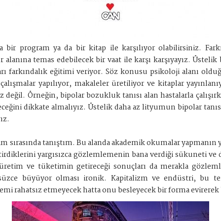
 program ya da bir kitap ile karşılıyor olabilirsiniz. Farkın
 alanına temas edebilecek bir vaat ile karşı karşıyayız. Üstelik
mları farkındalık eğitimi veriyor. Söz konusu psikoloji alanı old
 çalışmalar yapılıyor, makaleler üretiliyor ve kitaplar yayınlan
değil. Örneğin, bipolar bozukluk tanısı alan hastalarla çalışır
eceğini dikkate almalıyız. Üstelik daha az lityumun bipolar tanısı
ız.
imim sırasında tanıştım. Bu alanda akademik okumalar yapmanın 
diklerini yargısızca gözlemlemenin bana verdiği sükuneti ve d
üretim ve tüketimin getireceği sonuçları da merakla gözle
süzce büyüyor olması ironik. Kapitalizm ve endüstri, bu tem
mi rahatsız etmeyecek hatta onu besleyecek bir forma evirere