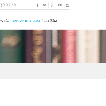
336 67 46
A BİZ
HAFTANIN YAZISI
İLETİŞİM