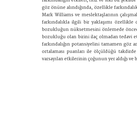
farkındalığın etkileri, titiz ve sıkı bir ş
göz önüne alındığında, özellikle farkındalı
Mark Williams ve meslektaşlarının çalışmala
farkındalıkla ilgili bir yaklaşımı özellik
bozukluğun nüksetmesini önlemede önceden
bozukluğu olan birini ilaç olmadan tedavi 
farkındalığın potansiyelini tamamen göz ar
ortalaması puanları ile ölçüldüğü takdirde z
varsayılan etkilerinin çoğunun yer aldığı ve