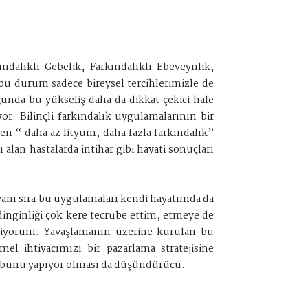
dalıklı Gebelik, Farkındalıklı Ebeveynlik,
 bu durum sadece bireysel tercihlerimizle de
uğunda bu yükseliş daha da dikkat çekici hale
ıyor. Bilinçli farkındalık uygulamalarının bir
ken “ daha az lityum, daha fazla farkındalık”
 alan hastalarda intihar gibi hayati sonuçları
yanı sıra bu uygulamaları kendi hayatımda da
inginliği çok kere tecrübe ettim, etmeye de
mliyorum. Yavaşlamanın üzerine kurulan bu
el ihtiyacımızı bir pazarlama stratejisine
k bunu yapıyor olması da düşündürücü.