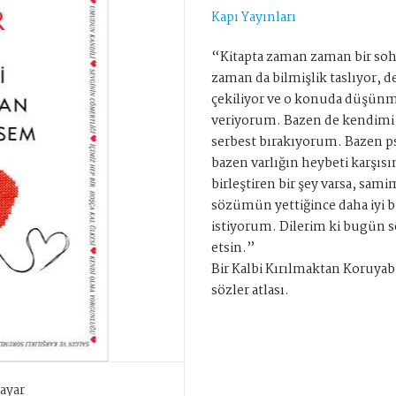
Kapı Yayınları
“Kitapta zaman zaman bir soh
zaman da bilmişlik taslıyor, 
çekiliyor ve o konuda düşünmü
veriyorum. Bazen de kendimi 
serbest bırakıyorum. Bazen psi
bazen varlığın heybeti karşıs
birleştiren bir şey varsa, sami
sözümün yettiğince daha iyi 
istiyorum. Dilerim ki bugün sö
etsin.”
Bir Kalbi Kırılmaktan Koruyabi
sözler atlası.
ayar