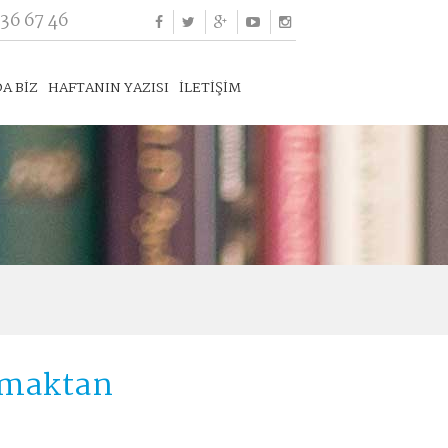
336 67 46
A BİZ
HAFTANIN YAZISI
İLETİŞİM
ılmaktan
m