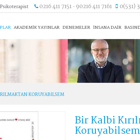
0216 411 7151
90216 411 7161
0(531) 
 Psikoterapist
-
APLAR
AKADEMİK YAYINLAR
DENEMELER
İNSANA DAİR
BASIND
KIRILMAKTAN KORUYABILSEM
Bir Kalbi Kır
Koruyabilse