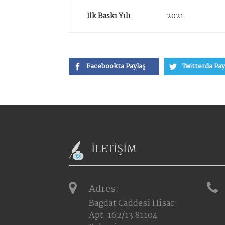
İlk Baskı Yılı
2021
Facebookta Paylaş
Twitterda Pay
İLETİŞİM
Adres:
Bagdat Caddesi Hisar
Apt. 162/13 81104