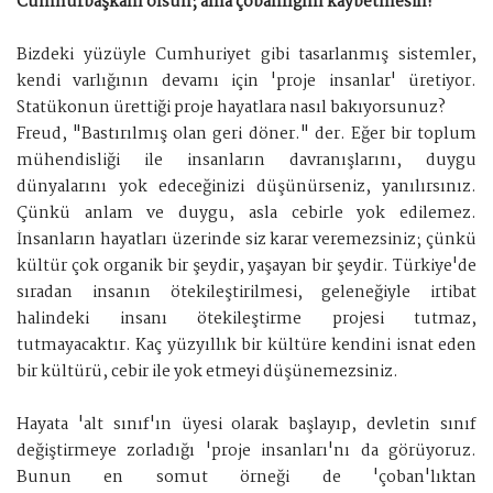
Cumhurbaşkanı olsun; ama çobanlığını kaybetmesin!
Bizdeki yüzüyle Cumhuriyet gibi tasarlanmış sistemler,
kendi varlığının devamı için 'proje insanlar' üretiyor.
Statükonun ürettiği proje hayatlara nasıl bakıyorsunuz?
Freud, "Bastırılmış olan geri döner." der. Eğer bir toplum
mühendisliği ile insanların davranışlarını, duygu
dünyalarını yok edeceğinizi düşünürseniz, yanılırsınız.
Çünkü anlam ve duygu, asla cebirle yok edilemez.
İnsanların hayatları üzerinde siz karar veremezsiniz; çünkü
kültür çok organik bir şeydir, yaşayan bir şeydir. Türkiye'de
sıradan insanın ötekileştirilmesi, geleneğiyle irtibat
halindeki insanı ötekileştirme projesi tutmaz,
tutmayacaktır. Kaç yüzyıllık bir kültüre kendini isnat eden
bir kültürü, cebir ile yok etmeyi düşünemezsiniz.
Hayata 'alt sınıf'ın üyesi olarak başlayıp, devletin sınıf
değiştirmeye zorladığı 'proje insanları'nı da görüyoruz.
Bunun en somut örneği de 'çoban'lıktan