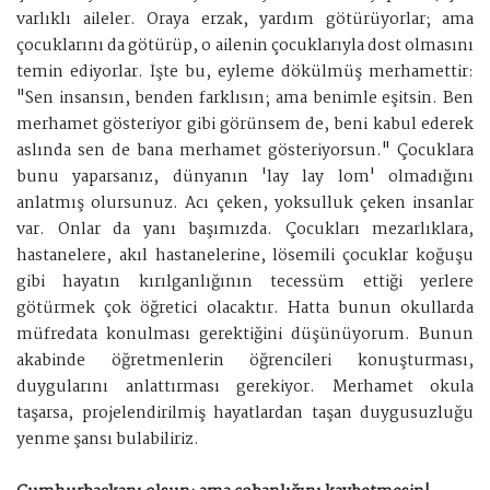
varlıklı aileler. Oraya erzak, yardım götürüyorlar; ama
çocuklarını da götürüp, o ailenin çocuklarıyla dost olmasını
temin ediyorlar. İşte bu, eyleme dökülmüş merhamettir:
"Sen insansın, benden farklısın; ama benimle eşitsin. Ben
merhamet gösteriyor gibi görünsem de, beni kabul ederek
aslında sen de bana merhamet gösteriyorsun." Çocuklara
bunu yaparsanız, dünyanın 'lay lay lom' olmadığını
anlatmış olursunuz. Acı çeken, yoksulluk çeken insanlar
var. Onlar da yanı başımızda. Çocukları mezarlıklara,
hastanelere, akıl hastanelerine, lösemili çocuklar koğuşu
gibi hayatın kırılganlığının tecessüm ettiği yerlere
götürmek çok öğretici olacaktır. Hatta bunun okullarda
müfredata konulması gerektiğini düşünüyorum. Bunun
akabinde öğretmenlerin öğrencileri konuşturması,
duygularını anlattırması gerekiyor. Merhamet okula
taşarsa, projelendirilmiş hayatlardan taşan duygusuzluğu
yenme şansı bulabiliriz.