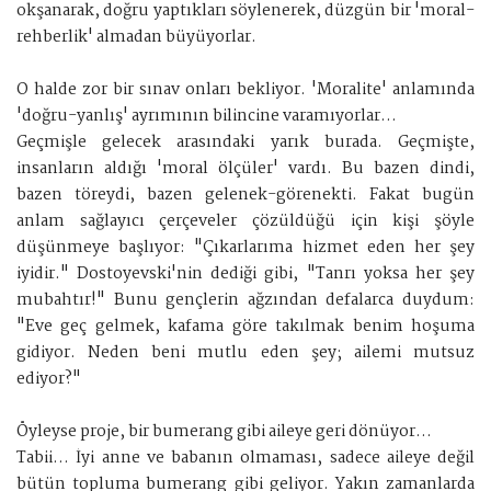
okşanarak, doğru yaptıkları söylenerek, düzgün bir 'moral-
rehberlik' almadan büyüyorlar.
O halde zor bir sınav onları bekliyor. 'Moralite' anlamında
'doğru-yanlış' ayrımının bilincine varamıyorlar...
Geçmişle gelecek arasındaki yarık burada. Geçmişte,
insanların aldığı 'moral ölçüler' vardı. Bu bazen dindi,
bazen töreydi, bazen gelenek-görenekti. Fakat bugün
anlam sağlayıcı çerçeveler çözüldüğü için kişi şöyle
düşünmeye başlıyor: "Çıkarlarıma hizmet eden her şey
iyidir." Dostoyevski'nin dediği gibi, "Tanrı yoksa her şey
mubahtır!" Bunu gençlerin ağzından defalarca duydum:
"Eve geç gelmek, kafama göre takılmak benim hoşuma
gidiyor. Neden beni mutlu eden şey; ailemi mutsuz
ediyor?"
Öyleyse proje, bir bumerang gibi aileye geri dönüyor...
Tabii... İyi anne ve babanın olmaması, sadece aileye değil
bütün topluma bumerang gibi geliyor. Yakın zamanlarda