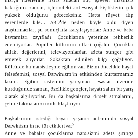
mafya liderlerine hatta sıradan suç işleyen insanlara
baktığınız zaman, içlerindeki anti-sosyal kişiliklerin çok
yüksek olduğunu göreceksiniz. Hatta rüşvet alıp
verenlerde bile… ABD'de neden böyle oldu diyen
araştırmacılar, şu sonuçlarla karşılaşıyorlar: Anne ve baba
kavramları zayıfladı. Çocuklarına yeterince rehberlik
edemiyorlar. Popüler kültürün etkisi çoğaldı. Çocuklar
ahlaki değerlerini, televizyonlardan adeta sünger gibi
emerek alıyorlar. Sokaktan edinilen bilgi çoğalıyor.
Kültürde bir narsistleşme eğilimi var. Bizim öncelikle hayat
felsefemizi, sosyal Darwinizm'in etkisinden kurtarmamız
lazım. Eğitim sistemini yarışmacı esaslar üzerine
kurduğunuz zaman, özellikle gençler, hayatı zalim bir yarış
olarak algılıyorlar. Bu da başkalarına dirsek atmalarını,
çelme takmalarını mubahlaştırıyor.
Başkalarının istediği hayatı yaşama anlamında sosyal
Darwinizm'in ne tür etkileri var?
Anne ve babalar çocuklarına narsisizmi adeta şırınga