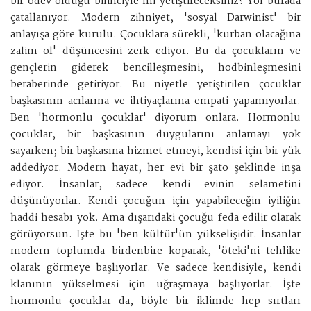
bir ödev olduğu bilinciyle mi yetiştireceksiniz? Yol burada
çatallanıyor. Modern zihniyet, 'sosyal Darwinist' bir
anlayışa göre kurulu. Çocuklara sürekli, 'kurban olacağına
zalim ol' düşüncesini zerk ediyor. Bu da çocukların ve
gençlerin giderek bencilleşmesini, hodbinleşmesini
beraberinde getiriyor. Bu niyetle yetiştirilen çocuklar
başkasının acılarına ve ihtiyaçlarına empati yapamıyorlar.
Ben 'hormonlu çocuklar' diyorum onlara. Hormonlu
çocuklar, bir başkasının duygularını anlamayı yok
sayarken; bir başkasına hizmet etmeyi, kendisi için bir yük
addediyor. Modern hayat, her evi bir şato şeklinde inşa
ediyor. İnsanlar, sadece kendi evinin selametini
düşünüyorlar. Kendi çocuğun için yapabileceğin iyiliğin
haddi hesabı yok. Ama dışarıdaki çocuğu feda edilir olarak
görüyorsun. İşte bu 'ben kültür'ün yükselişidir. İnsanlar
modern toplumda birdenbire koparak, 'öteki'ni tehlike
olarak görmeye başlıyorlar. Ve sadece kendisiyle, kendi
klanının yükselmesi için uğraşmaya başlıyorlar. İşte
hormonlu çocuklar da, böyle bir iklimde hep sırtları