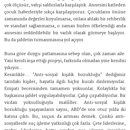
çok ölçüsüz, vahşi saldırılarla karşılaştık. Annesini katleden
çocuk haberleriyle sıkça karşılaşıyoruz. Çocukların önüne
zamanında değerler koyulmazsa, onlara ahlaki bir rehberlik
ve standart sağlanmazsa, o zaman birden öfkelendiği anda
annesini reddedilebilir bir varlık olarak görmeye başlıyor.
Bu da şiddetin tırmanmasına yol açıyor.
Buna göre duygu patlamasına sebep olan, çok zaman aile.
Yani kendi inşa ettiği projeyi, farkında olmadan yine kendisi
yıkıyor...
Kesinlikle... 'Anti-sosyal kişilik bozukluğu' dediğimiz
tarzdaki kişiler, hayatla ilgili hiçbir kuralı dinlemiyorlar.
Empati becerisinden tamamen yoksunlar. Kolaylıkla bir
başkasına şiddet uygulayabiliyorlar. Çalıp çırpabiliyorlar. Bir
vicdan yoksulluğuyla malûller. Anti-sosyal kişilik
bozukluğu yaşayanların sayısı, ABD'de son otuz yılda iki
katına çıktı. Bu, suçun da artması demek. Çünkü anti-
sosyallerde suç işleme yatkınlığı çok fazla. Çete liderlerine,