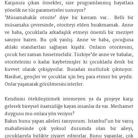
Karşınıza çıkan örnekler, size programlanmış hayatlara
yönelik ne tür parametreler sunuyor?
'Müsamahakâr otorite' diye bir kavram var... Belli bir
müsamaha çevresinde, otoriteyi elden bırakmamak. Anne
ve baba, çocuklarla arkadaşlık etmeyi önemli bir meziyet
sanıyor bazen. Bu çok yanlış. Anne ve baba, çocuğuna
ahlaki standartları sağlayan kişidir. Onların otoritesini,
çocuk her zaman hissetmelidir. Türkiye'de anne ve babalar,
otoritelerini o kadar kaybetmişler ki çocuklarla denk bir
kuvvet olarak çekişiyorlar. Buradan mutluluk çıkmıyor.
Nasihat, gençler ve çocuklar için beş para etmez bir şeydir.
Onlar yaşanarak görülmesini isterler.
Kendisini ötekileştirmek istemeyen ya da projeye karşı
gelerek bireysel itaatsizliğe kayan insanlar da var. Merhamet
duygusu mu onlara yön veriyor?
Bakın bunu yapan aileleri tanıyorum. İstanbul'un bir varoş
mahallesinde çok yoksul durumda olan bir aileyi,
çocuklarıyla birlikte ziyaret ediyorlar. Bunu yapanlar, çok