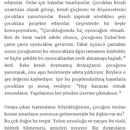
ediyorlar. Onlar için hayatlar tasarlıyorlar. Çocukları kendi
uzantıları olarak görüp, kendi güçlerini ve düşüncelerini
çocuklara yansıtıyorlar. Kendi yapmak istedikleri şeyi
çocuklara projekte ediyorlar. Geçenlerde bir beyle
konuşuyordum, "Çocukluğumda hiç oyuncağım olmadı.
Ben de biraz varlık sahibi olunca, çocuğuma Dubai'den
çanta çanta oyuncaklar getirttim. Fakat üçüncü çantadan
sonra çocuğumun bu oyuncaklara ilgisi tamamen kayboldu
ve hiçbir şekilde bu oyuncaklardan zevk almamaya başladı."
dedi. Baba kendi doymamış ihtiyaçlarını çocuğuna
yansıtarak, onu aşırı beslemeyle adeta yıldırıyor. Böylece o
şey değerini kaybediyor. İşte bu projelendirilmiş hayatlarla
çocuklara şu mesaj veriliyor: "Hep kazanan olmak
zorundasın. Yaşıtlarının her yönden üzerine çıkmalısın."
Ortaya çıkan travmaların büyüklüğünün, çocuğun önüne
konan sınavların sonunun gelmemesiyle bir ilişkisi var mı?
Bu çok doğru bir tespit. Yolun uzunluğu ve yarışın bir türlü
bitmek bilmemesi, gençleri yoruyor. Biz duyguların