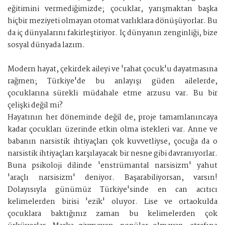
eğitimini vermediğimizde; çocuklar, yarışmaktan başka
hiçbir meziyeti olmayan otomat varlıklara dönüşüyorlar. Bu
da iç dünyalarını fakirleştiriyor. İç dünyanın zenginliği, bize
sosyal dünyada lazım.
Modern hayat, çekirdek aileyi ve 'rahat çocuk'u dayatmasına
rağmen; Türkiye'de bu anlayışı güden ailelerde,
çocuklarına sürekli müdahale etme arzusu var. Bu bir
çelişki değil mi?
Hayatının her döneminde değil de, proje tamamlanıncaya
kadar çocukları üzerinde etkin olma istekleri var. Anne ve
babanın narsistik ihtiyaçları çok kuvvetliyse, çocuğa da o
narsistik ihtiyaçları karşılayacak bir nesne gibi davranıyorlar.
Buna psikoloji dilinde 'enstrümantal narsisizm' yahut
'araçlı narsisizm' deniyor. Başarabiliyorsan, varsın!
Dolayısıyla günümüz Türkiye'sinde en can acıtıcı
kelimelerden birisi 'ezik' oluyor. Lise ve ortaokulda
çocuklara baktığınız zaman bu kelimelerden çok