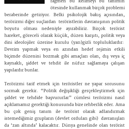
rağmen bu kelimeyi bu tanımın
ötesinde kullanmak birçok problemi
beraberinde getiriyor. Belki psikolojik bakış açısından,
terörizmi diğer suçlardan teröristlerin davranışının politik
boyutu olması nedeniyle ayırabiliriz. Birçok terörist
hareket, göreceli olarak küçük, düzen karşıtı, politik veya
dini ideolojiler üzerine kurulu (yarı)gizli topluluklardır:
Devrim yapmak veya en azından hedef rejimin etkili
biçimde düzenini bozmak gibi amaçları olan, dış veya iç
kaynaklı, şiddet ve tehdit ile nüfuz sağlamaya çalışan
yapılardır bunlar.
Terörizmi tarif etmek için teröristler ne yapar sorusunu
sormak gerekir. “Politik değişikliği gerçekleştirmek için
şiddet ve tehdide başvururlar” cümlesi terörizmi nasıl
açıklamamız gerektiği konusunda bize rehberlik eder. Ama
bu çok geniş tanım ile terörist olarak adlandırmak
istemediğimiz grupların (devlet orduları gibi) davranışları
da ‘zan altında’ kalacaktır. Dünya genelinde olan terörist