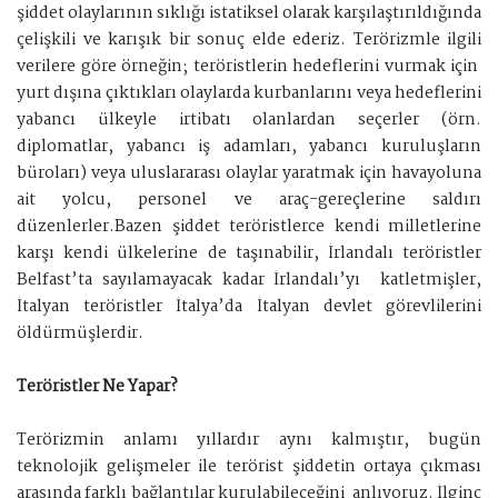
şiddet olaylarının sıklığı istatiksel olarak karşılaştırıldığında
çelişkili ve karışık bir sonuç elde ederiz. Terörizmle ilgili
verilere göre örneğin; teröristlerin hedeflerini vurmak için
yurt dışına çıktıkları olaylarda kurbanlarını veya hedeflerini
yabancı ülkeyle irtibatı olanlardan seçerler (örn.
diplomatlar, yabancı iş adamları, yabancı kuruluşların
büroları) veya uluslararası olaylar yaratmak için havayoluna
ait yolcu, personel ve araç-gereçlerine saldırı
düzenlerler.Bazen şiddet teröristlerce kendi milletlerine
karşı kendi ülkelerine de taşınabilir, İrlandalı teröristler
Belfast’ta sayılamayacak kadar İrlandalı’yı katletmişler,
İtalyan teröristler İtalya’da İtalyan devlet görevlilerini
öldürmüşlerdir.
Teröristler Ne Yapar?
Terörizmin anlamı yıllardır aynı kalmıştır, bugün
teknolojik gelişmeler ile terörist şiddetin ortaya çıkması
arasında farklı bağlantılar kurulabileceğini anlıyoruz. İlginç