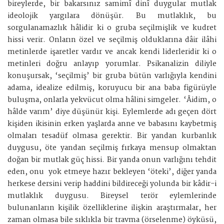
bireylerde, bir bakarsınız samimî dinî duygular mutlak
ideolojik yargılara dönüşür. Bu mutlaklık, bu
sorgulanamazlık hâlidir ki o gruba seçilmişlik ve kudret
hissi verir. Onların özel ve seçilmiş olduklarına dâir ilâhi
metinlerde işaretler vardır ve ancak kendi liderleridir ki o
metinleri doğru anlayıp yorumlar. Psikanalizin diliyle
konuşursak, ‘seçilmiş’ bir gruba bütün varlığıyla kendini
adama, idealize edilmiş, koruyucu bir ana baba figürüyle
buluşma, onlarla yekvücut olma hâlini simgeler. ‘Âidim, o
hâlde varım’ diye düşünür kişi. Eylemlerde adı geçen dört
kişiden ikisinin erken yaşlarda anne ve babasını kaybetmiş
olmaları tesadüf olmasa gerektir. Bir yandan kurbanlık
duygusu, öte yandan seçilmiş fırkaya mensup olmaktan
doğan bir mutlak güç hissi. Bir yanda onun varlığını tehdit
eden, onu yok etmeye hazır bekleyen ‘öteki’, diğer yanda
herkese dersini verip haddini bildireceği yolunda bir kâdir-i
mutlaklık duygusu. Bireysel terör eylemlerinde
bulunanların kişilik özelliklerine ilişkin araştırmalar, her
zaman olmasa bile sıklıkla bir travma (örselenme) öyküsü,