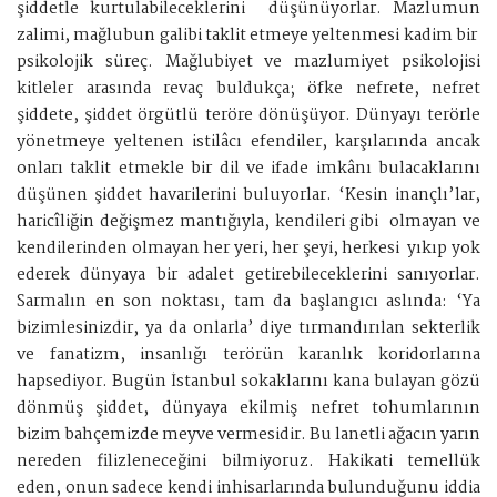
şiddetle kurtulabileceklerini düşünüyorlar. Mazlumun
zalimi, mağlubun galibi taklit etmeye yeltenmesi kadim bir
psikolojik süreç. Mağlubiyet ve mazlumiyet psikolojisi
kitleler arasında revaç buldukça; öfke nefrete, nefret
şiddete, şiddet örgütlü teröre dönüşüyor. Dünyayı terörle
yönetmeye yeltenen istilâcı efendiler, karşılarında ancak
onları taklit etmekle bir dil ve ifade imkânı bulacaklarını
düşünen şiddet havarilerini buluyorlar. ‘Kesin inançlı’lar,
haricîliğin değişmez mantığıyla, kendileri gibi olmayan ve
kendilerinden olmayan her yeri, her şeyi, herkesi yıkıp yok
ederek dünyaya bir adalet getirebileceklerini sanıyorlar.
Sarmalın en son noktası, tam da başlangıcı aslında: ‘Ya
bizimlesinizdir, ya da onlarla’ diye tırmandırılan sekterlik
ve fanatizm, insanlığı terörün karanlık koridorlarına
hapsediyor. Bugün İstanbul sokaklarını kana bulayan gözü
dönmüş şiddet, dünyaya ekilmiş nefret tohumlarının
bizim bahçemizde meyve vermesidir. Bu lanetli ağacın yarın
nereden filizleneceğini bilmiyoruz. Hakikati temellük
eden, onun sadece kendi inhisarlarında bulunduğunu iddia