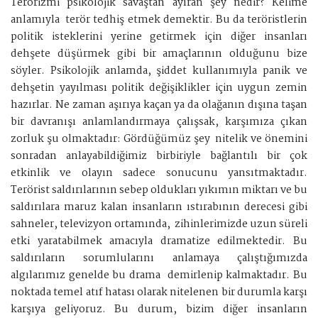
Terörizmi psikolojik savaştan ayıran şey nedir? Kelime
anlamıyla terör tedhiş etmek demektir. Bu da teröristlerin
politik isteklerini yerine getirmek için diğer insanları
dehşete düşürmek gibi bir amaçlarının olduğunu bize
söyler. Psikolojik anlamda, şiddet kullanımıyla panik ve
dehşetin yayılması politik değişiklikler için uygun zemin
hazırlar. Ne zaman aşırıya kaçan ya da olağanın dışına taşan
bir davranışı anlamlandırmaya çalışsak, karşımıza çıkan
zorluk şu olmaktadır: Gördüğümüz şey nitelik ve önemini
sonradan anlayabildiğimiz birbiriyle bağlantılı bir çok
etkinlik ve olayın sadece sonucunu yansıtmaktadır.
Terörist saldırılarının sebep oldukları yıkımın miktarı ve bu
saldırılara maruz kalan insanların ıstırabının derecesi gibi
sahneler, televizyon ortamında, zihinlerimizde uzun süreli
etki yaratabilmek amacıyla dramatize edilmektedir. Bu
saldırıların sorumlularını anlamaya çalıştığımızda
algılarımız genelde bu drama demirlenip kalmaktadır. Bu
noktada temel atıf hatası olarak nitelenen bir durumla karşı
karşıya geliyoruz. Bu durum, bizim diğer insanların