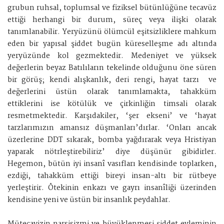
grubun ruhsal, toplumsal ve fiziksel bütünlüğüne tecavüz
ettiği herhangi bir durum, süreç veya ilişki olarak
tanımlanabilir. Yeryüzünü ölümcül eşitsizliklere mahkum
eden bir yapısal şiddet bugün küreselleşme adı altında
yeryüzünde kol gezmektedir. Medeniyet ve yüksek
değerlerin beyaz Batılıların tekelinde olduğunu öne süren
bir görüş; kendi alışkanlık, deri rengi, hayat tarzı ve
değerlerini üstün olarak tanımlamakta, tahakküm
ettiklerini ise kötülük ve çirkinliğin timsali olarak
resmetmektedir. Karşıdakiler, ‘şer ekseni’ ve ‘hayat
tarzlarımızın amansız düşmanları’dırlar. ‘Onları ancak
üzerlerine DDT sıkarak, bomba yağdırarak veya Hristiyan
yaparak nötrleştirebiliriz’ diye düşünür gibidirler.
Hegemon, bütün iyi insanî vasıfları kendisinde toplarken,
ezdiği, tahakküm ettiği bireyi insan-altı bir rütbeye
yerleştirir. Ötekinin enkazı ve gayrı insanîliği üzerinden
kendisine yeni ve üstün bir insanlık peydahlar.