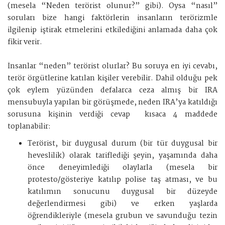
(mesela “Neden terörist olunur?” gibi). Oysa “nasıl”
soruları bize hangi faktörlerin insanların terörizmle
ilgilenip iştirak etmelerini etkilediğini anlamada daha çok
fikir verir.
İnsanlar “neden” terörist olurlar? Bu soruya en iyi cevabı,
terör örgütlerine katılan kişiler verebilir. Dahil olduğu pek
çok eylem yüzünden defalarca ceza almış bir IRA
mensubuyla yapılan bir görüşmede, neden IRA’ya katıldığı
sorusuna kişinin verdiği cevap kısaca 4 maddede
toplanabilir:
Terörist, bir duygusal durum (bir tür duygusal bir
heveslilik) olarak tariflediği şeyin, yaşamında daha
önce deneyimlediği olaylarla (mesela bir
protesto/gösteriye katılıp polise taş atması, ve bu
katılımın sonucunu duygusal bir düzeyde
değerlendirmesi gibi) ve erken yaşlarda
öğrendikleriyle (mesela grubun ve savunduğu tezin