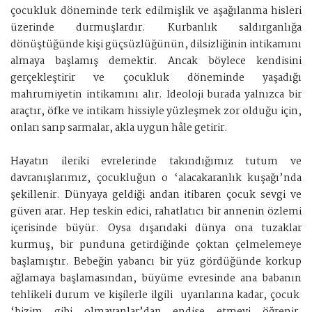
çocukluk döneminde terk edilmişlik ve aşağılanma hisleri
üzerinde durmuşlardır. Kurbanlık saldırganlığa
dönüştüğünde kişi güçsüzlüğünün, dilsizliğinin intikamını
almaya başlamış demektir. Ancak böylece kendisini
gerçekleştirir ve çocukluk döneminde yaşadığı
mahrumiyetin intikamını alır. İdeoloji burada yalnızca bir
araçtır, öfke ve intikam hissiyle yüzleşmek zor olduğu için,
onları sarıp sarmalar, akla uygun hâle getirir.
Hayatın ileriki evrelerinde takındığımız tutum ve
davranışlarımız, çocukluğun o ‘alacakaranlık kuşağı’nda
şekillenir. Dünyaya geldiği andan itibaren çocuk sevgi ve
güven arar. Hep teskin edici, rahatlatıcı bir annenin özlemi
içerisinde büyür. Oysa dışarıdaki dünya ona tuzaklar
kurmuş, bir punduna getirdiğinde çoktan çelmelemeye
başlamıştır. Bebeğin yabancı bir yüz gördüğünde korkup
ağlamaya başlamasından, büyüme evresinde ana babanın
tehlikeli durum ve kişilerle ilgili uyarılarına kadar, çocuk