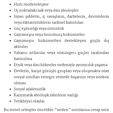
Hızlı modernleşme
Uç noktadaki laik veya dini ideolojiler
Siyasi şiddetin, iç savaşların, darbelerin, devrimlerin
veya diktatörlüklerin tarihsel kalıntıları
Güç eşitsizliği veya üstünlük
Gayrimeşru veya bozulmuş hükümetler
Gayrimeşru hükümetleri destekleyen güçlü dış
aktörler
Yabancı istilacılar veya sömürgeci güçler tarafından
bastırılma
Etnik veya dini kökenler nedeniyle ayrımcılık yaşama
Devletin, karşıt görüşlü grupları veya oluşmakta olan
sosyal sınıfları entegre etmede başarısız veya isteksiz
olması
Sosyal adaletsizlik
Karizmatik ideolojik liderlerin varlığı
Tetikleyici olaylar
Bu temel sebepler öncelikle “neden” sorularına cevap verir