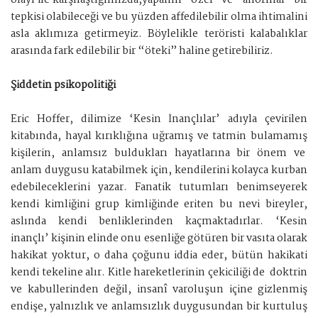
olayı ile karşılaştığımızda,yapanın “özel” ve “anormal” bir
tepkisi olabileceği ve bu yüzden affedilebilir olma ihtimalini
asla aklımıza getirmeyiz. Böylelikle teröristi kalabalıklar
arasında fark edilebilir bir “öteki” haline getirebiliriz.
Şiddetin psikopolitiği
Eric Hoffer, dilimize ‘Kesin İnançlılar’ adıyla çevirilen
kitabında, hayal kırıklığına uğramış ve tatmin bulamamış
kişilerin, anlamsız buldukları hayatlarına bir önem ve
anlam duygusu katabilmek için, kendilerini kolayca kurban
edebileceklerini yazar. Fanatik tutumları benimseyerek
kendi kimliğini grup kimliğinde eriten bu nevi bireyler,
aslında kendi benliklerinden kaçmaktadırlar. ‘Kesin
inançlı’ kişinin elinde onu esenliğe götüren bir vasıta olarak
hakikat yoktur, o daha çoğunu iddia eder, bütün hakikati
kendi tekeline alır. Kitle hareketlerinin çekiciliği de doktrin
ve kabullerinden değil, insanî varoluşun içine gizlenmiş
endişe, yalnızlık ve anlamsızlık duygusundan bir kurtuluş