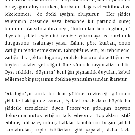
Mütecavizin narsisizmi ve büyüklenmesi şiddet eyleminin
bir ayağını oluştururken, kurbanın değersizleştirilmesi ve
lekelenmesi de öteki ayağını oluşturur. Her şiddet
eyleminin ötesinde veya berisinde bir paranoid süreç
bulunur. Yansıtma düzeneği, ‘kötü olan ben değilim, o’
diyerek şiddet eylemini temize çıkarmaya ve suçluluk
duygusunu azaltmaya yarar. Zalime göre kurban, onun
varlığını tehdit etmektedir. Tahripkâr eylem, bu tehdit edici
varlığa diz çöktürdüğünü, ondaki kusuru düzelttiğini ve
böylece adalet getirdiğini öne sürerek rasyonalize edilir.
Oysa sıklıkla, ‘düşman’ benliğin pişmanlık duyulan, kabul
edilemez bir parçasının ötekine yansıtılmasından ibarettir.
Ortadoğu’yu artık bir kan gölüne çevireceği görünen
şiddete baktığımız zaman, ‘şiddet ancak daha büyük bir
şiddetle temizlenir’ diyen Fanon’yen görüşün hayatın
dokusuna nüfuz ettiğini fark ediyoruz. Toprakları istilâ
edilmiş, dilsizleştirilmiş halklar kendilerini boğan şiddet
sarmalından, tıpkı istilâcıları gibi yaparak, daha fazla