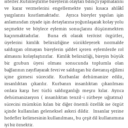
isterler.Rutinleştirme bireylerin olayları bilinçli yapmalarını
ve karar vermelerini engellemekte yani kısaca ahlâkî
yargılarını kısıtlamaktadır. Ayrıca bireyler yapılan işin
anlamından ziyade işin detaylarına yoğunlaşarak kolay yolu
seçmekte ve böylece eylemin sonuçlarını düşünmekten
kaçınmaktadırlar. Buna ek olarak terörist örgütler,
üyelerini kimlik belirsizliğine sürükleyerek normalde
saldırgan olmayan bireylerin şiddet içeren eylemlerde rol
almasını kolaylaştırırlar. Kimlik belirsizliği, bireyin büyük
bir grubun üyesi olması sonucunda toplumla olan
bağlarının zayıflayarak fevri ve saldırgan bir davranış eğilimi
içine girmesi sürecidir. Kurbanlar dehümanize edilir,
insanlıktan çıkarılır. Kurbanın insanlıktan çıkarılması
onlara karşı her türlü saldırganlığı meşru kılar. Ayrıca
dehümanizasyon ( insanlıktan tenzil-i rütbeye uğratma)
sürecini mümkün kılan bir diğer önemli özellik ise örgüt
içinde kullanılan geleneksel askeri dildir. İnsanlar yerine
hedefler kelimesinin kullanılması, bu çeşit dil kullanımına
iyi bir örnektir.