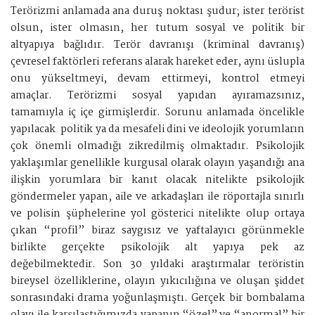
Terörizmi anlamada ana duruş noktası şudur; ister terörist
olsun, ister olmasın, her tutum sosyal ve politik bir
altyapıya bağlıdır. Terör davranışı (kriminal davranış)
çevresel faktörleri referans alarak hareket eder, aynı üslupla
onu yükseltmeyi, devam ettirmeyi, kontrol etmeyi
amaçlar. Terörizmi sosyal yapıdan ayıramazsınız,
tamamıyla iç içe girmişlerdir. Sorunu anlamada öncelikle
yapılacak politik ya da mesafeli dini ve ideolojik yorumların
çok önemli olmadığı zikredilmiş olmaktadır. Psikolojik
yaklaşımlar genellikle kurgusal olarak olayın yaşandığı ana
ilişkin yorumlara bir kanıt olacak nitelikte psikolojik
göndermeler yapan, aile ve arkadaşları ile röportajla sınırlı
ve polisin şüphelerine yol gösterici nitelikte olup ortaya
çıkan “profil” biraz saygısız ve yaftalayıcı görünmekle
birlikte gerçekte psikolojik alt yapıya pek az
değebilmektedir. Son 30 yıldaki araştırmalar teröristin
bireysel özelliklerine, olayın yıkıcılığına ve oluşan şiddet
sonrasındaki drama yoğunlaşmıştı. Gerçek bir bombalama