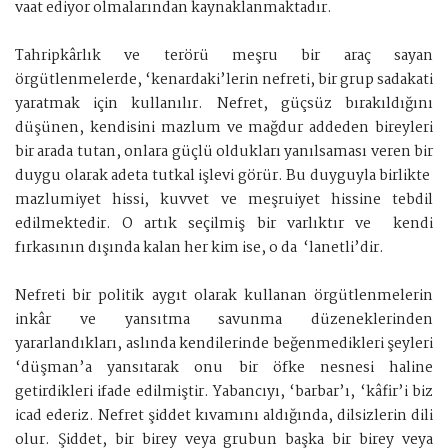
vaat ediyor olmalarından kaynaklanmaktadır.
Tahripkârlık ve terörü meşru bir araç sayan
örgütlenmelerde, ‘kenardaki’lerin nefreti, bir grup sadakati
yaratmak için kullanılır. Nefret, güçsüz bırakıldığını
düşünen, kendisini mazlum ve mağdur addeden bireyleri
bir arada tutan, onlara güçlü oldukları yanılsaması veren bir
duygu olarak adeta tutkal işlevi görür. Bu duyguyla birlikte
mazlumiyet hissi, kuvvet ve meşruiyet hissine tebdil
edilmektedir. O artık seçilmiş bir varlıktır ve kendi
fırkasının dışında kalan her kim ise, o da ‘lanetli’dir.
Nefreti bir politik aygıt olarak kullanan örgütlenmelerin
inkâr ve yansıtma savunma düzeneklerinden
yararlandıkları, aslında kendilerinde beğenmedikleri şeyleri
‘düşman’a yansıtarak onu bir öfke nesnesi haline
getirdikleri ifade edilmiştir. Yabancıyı, ‘barbar’ı, ‘kâfir’i biz
icad ederiz. Nefret şiddet kıvamını aldığında, dilsizlerin dili
olur. Şiddet, bir birey veya grubun başka bir birey veya