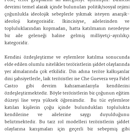
Post, terör gruplarını iki kategoriye ayırmıştır. Birincisi
devrimi temel alarak içinde bulunulan politik/sosyal rejimi
çoğunlukla ideolojik sebeplerle yıkmak isteyen anarşik-
ideoloji kategorisidir. İkincisiyse, ailelerinden ve
topluluklarından kopmadan, hatta katılmanın neredeyse
bir aile geleneği haline gelmiş milliyetçi-ayrılıkçı
kategoridir.
Kendini özdeşleştirme ve eylemlere katılma sonucunda
elde edilen olumlu nitelikler teröristlerin şiddet olaylarında
yer almalarında çok etkilidir. Din adına teröre kalkışanlar
dini şahsiyetlerle, laik teröristler ise Che Guevera veya Fidel
Castro gibi devrim kahramanlarıyla kendilerini
özdeşleştirmektedir. Böyle teröristlerin bir çoğunun eğitim
düzeyi lise veya yüksek öğrenimdir. Bu tür eylemlere
katılan kişilerin çoğu içinde bulundukları toplulukta
kendilerine ve ailelerine saygı duyulduğunu
belirtmektedir. Bu tarz rol modelleri teröristlerin şiddet
olaylarına karışmaları için geçerli bir sebepmiş gibi