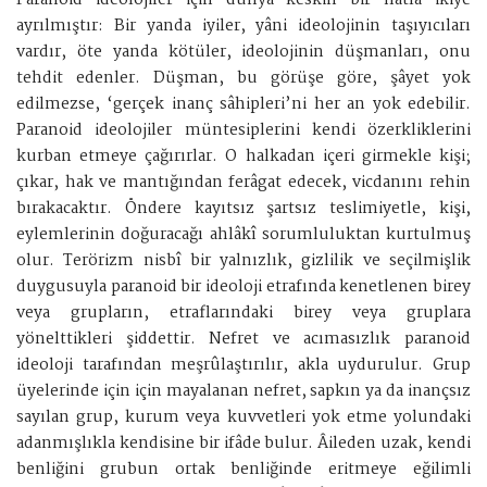
Paranoid ideolojiler için dünya keskin bir hatla ikiye
ayrılmıştır: Bir yanda iyiler, yâni ideolojinin taşıyıcıları
vardır, öte yanda kötüler, ideolojinin düşmanları, onu
tehdit edenler. Düşman, bu görüşe göre, şâyet yok
edilmezse, ‘gerçek inanç sâhipleri’ni her an yok edebilir.
Paranoid ideolojiler müntesiplerini kendi özerkliklerini
kurban etmeye çağırırlar. O halkadan içeri girmekle kişi;
çıkar, hak ve mantığından ferâgat edecek, vicdanını rehin
bırakacaktır. Öndere kayıtsız şartsız teslimiyetle, kişi,
eylemlerinin doğuracağı ahlâkî sorumluluktan kurtulmuş
olur. Terörizm nisbî bir yalnızlık, gizlilik ve seçilmişlik
duygusuyla paranoid bir ideoloji etrafında kenetlenen birey
veya grupların, etraflarındaki birey veya gruplara
yönelttikleri şiddettir. Nefret ve acımasızlık paranoid
ideoloji tarafından meşrûlaştırılır, akla uydurulur. Grup
üyelerinde için için mayalanan nefret, sapkın ya da inançsız
sayılan grup, kurum veya kuvvetleri yok etme yolundaki
adanmışlıkla kendisine bir ifâde bulur. Âileden uzak, kendi
benliğini grubun ortak benliğinde eritmeye eğilimli