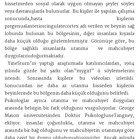
hissetmeden sosyal olarak uygun olmayan şeyler söyler
veya davranışlarda bulunurlar. Bu kişiler ile yapılan çalışma
sonucunda,hasta kişilerin
pregenualanteriorcingulatecortex adı verilen ve beynin sağ
lobunda bulunan bu bölgesinin, diğer insanlara kıyasla
daha küçük olduğu gözlemlenmiştir. Görünüşe göre, bu
bölge sağlıklı insanlarda utanma ve mahcubiyet
duygularınıdoğurmaktadır.
YineSturn’ın yaptığı araştırmada katılımcılardan, 1964
yılında gözde bir şarkı olan”mygirl” ü söylemelerini
istendi. Sonrasında kişilere bu videoları izletildi.
Sonucundan ise daha az utanma hisseden kişilerin
beyinlerinde bu bölgenin daha küçük olduğunu belirledi.
Psikologlar ayrıca utanma ve mahcubiyet duyguları
arasında belirgin bir fark olduğunu vurguluyorlar. George
Mason üniversitesinden Doktor PsikologJuneTangney,
ekliyor: insanlar çoğunlukla, utanma ve mahcubiyet
arasında bir bağ olduğunu ve mahcubiyetin utanmaya göre
daha zayıf bir duygu olduğunudüşünürler. Ancak aslında