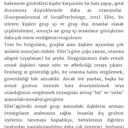
kademede gördükleri kişiler karşısında bir hata yapıp, aptal
durumuna düştüklerinde daha az utanıyorlar.
(EuropeanJournal of SocialPsychology, 2011). Eller, bu
izleyen kişileri grup içi ve grup dışı insanlar olarak
çeşitlendiriyor, sonuçta ise grup içi insanların görüşlerine
daha çok önem verdiğimizi vurguluyor.
Tüm bu bulguların, gruplar arası ilişkiler açısından çok
anlamlı sonuçları olabilir. Eller’a göre çoğu zaman, utanma
adaptif (uyarlanan) bir şeydir. Duygularımızı ifade etmek
sosyal ilişkileri tamir eder ve affediciliği ortaya çıkarır.
Feinberg in gösterdiği gibi, bu utanma halini sergilemek,
güvenilirliği bile artırabilir. Ancak öte yandan, başka bir
sosyal grubun önünde hata deneyimlemek veya
utandığımızı sergilemek önyargıları artırıp ‘biz’ ve ‘onlar’
arasındaki mesafeyi genişletir.
Eller’agöreiki sosyal grup arasındaki ilişkilerin artması
önyargıların azalmasını sağlar. İnsanlar dış grubun
üyelerini tanımaya başladıkça; birbirlerinin diğerleri
tarafından nasılalgılandığını daha çok önemser, herhangi