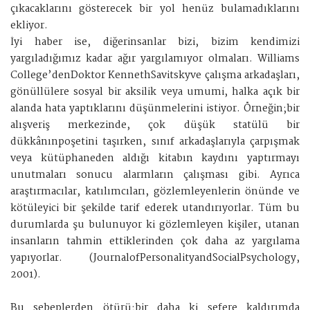
çıkacaklarını gösterecek bir yol henüz bulamadıklarını
ekliyor.
İyi haber ise, diğerinsanlar bizi, bizim kendimizi
yargıladığımız kadar ağır yargılamıyor olmaları. Williams
College’denDoktor KennethSavitskyve çalışma arkadaşları,
gönüllülere sosyal bir aksilik veya umumi, halka açık bir
alanda hata yaptıklarını düşünmelerini istiyor. Örneğin;bir
alışveriş merkezinde, çok düşük statülü bir
dükkânınpoşetini taşırken, sınıf arkadaşlarıyla çarpışmak
veya kütüphaneden aldığı kitabın kaydını yaptırmayı
unutmaları sonucu alarmların çalışması gibi. Ayrıca
araştırmacılar, katılımcıları, gözlemleyenlerin önünde ve
kötüleyici bir şekilde tarif ederek utandırıyorlar. Tüm bu
durumlarda şu bulunuyor ki gözlemleyen kişiler, utanan
insanların tahmin ettiklerinden çok daha az yargılama
yapıyorlar. (JournalofPersonalityandSocialPsychology,
2001).
Bu sebeplerden ötürü;bir daha ki sefere kaldırımda