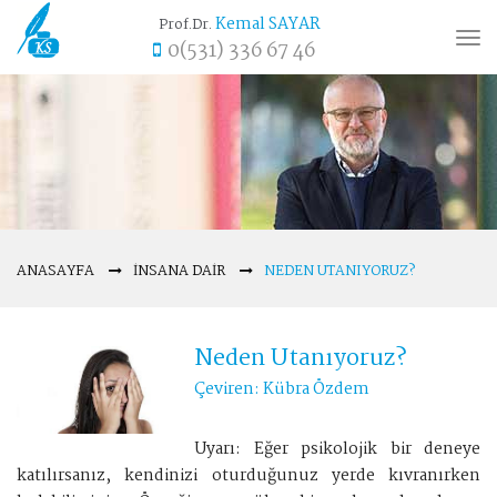
Kemal SAYAR
Prof.Dr.
Tog
0(531) 336 67 46
nav
ANASAYFA
İNSANA DAIR
NEDEN UTANIYORUZ?
Neden Utanıyoruz?
Çeviren: Kübra Özdem
Uyarı: Eğer psikolojik bir deneye
katılırsanız, kendinizi oturduğunuz yerde kıvranırken