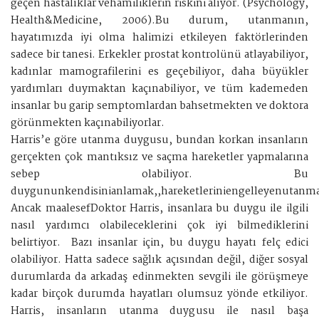
geçen hastalıklar vehamiliklerin riskini alıyor. (Psychology,
Health&Medicine, 2006).Bu durum, utanmanın,
hayatımızda iyi olma halimizi etkileyen faktörlerinden
sadece bir tanesi. Erkekler prostat kontrolünü atlayabiliyor,
kadınlar mamografilerini es geçebiliyor, daha büyükler
yardımları duymaktan kaçınabiliyor, ve tüm kademeden
insanlar bu garip semptomlardan bahsetmekten ve doktora
görünmekten kaçınabiliyorlar.
Harris’e göre utanma duygusu, bundan korkan insanların
gerçekten çok mantıksız ve saçma hareketler yapmalarına
sebep olabiliyor. Bu
duygununkendisinianlamak,,hareketleriniengelleyenutanma
Ancak maalesefDoktor Harris, insanlara bu duygu ile ilgili
nasıl yardımcı olabileceklerini çok iyi bilmediklerini
belirtiyor. Bazı insanlar için, bu duygu hayatı felç edici
olabiliyor. Hatta sadece sağlık açısından değil, diğer sosyal
durumlarda da arkadaş edinmekten sevgili ile görüşmeye
kadar birçok durumda hayatları olumsuz yönde etkiliyor.
Harris, insanların utanma duygusu ile nasıl başa