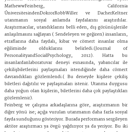
MathewwFeinberg, California
ÜniversitesindenDokrorRobbWiller ve DacherKeltner
utanmanın sosyal anlamda faydalarını araştırdılar.
Araştırmacılar, utandıklarını belli eden, dış görünüşleriile
anlaşılmasını sağlayan ( Sendeleyen ve geğiren) insanların,
etraflarına daha faydalı, kibar ve cömert insanlar olma
eğiliminde olduklarını belirledi.(Journal of
PersonalityandSocialPsychology, 2012). Hatta bu
insanlardanlaboratuvar deneyi esnasında, yabancılar ile
çekilişbiletlerini paylaşmaları istendiğinde daha cömert
davrandıkları gözlemlendi.( Bu deneyde kişilere çekiliş
biletleri dağıtılır ve paylaşmaları istenir. Utanma duygusu
daha yoğun olan kişilerin, biletlerini daha çok paylaştıkları
gözlemlenir).
Feinberg ve çalışma arkadaşlarına göre, araştırmanın bir
diğer yönü ise; açığa vurulan utanmanın daha fazla sosyal
fayda sunduğunu gösteriyor. Burada performans sergileyen
aktöre araştırmacı ya övgü yağdırıyor ya da yeriyor. Bu iki