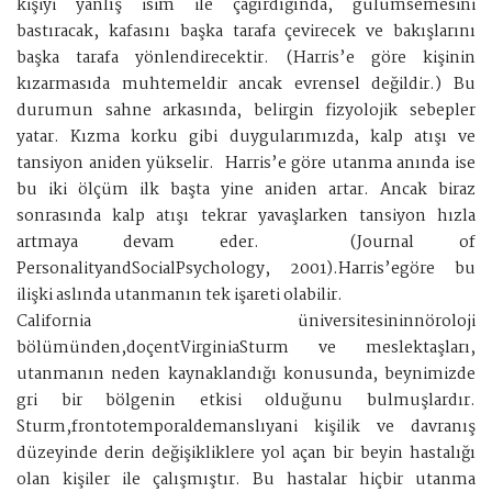
kişiyi yanlış isim ile çağırdığında, gülümsemesini
bastıracak, kafasını başka tarafa çevirecek ve bakışlarını
başka tarafa yönlendirecektir. (Harris’e göre kişinin
kızarmasıda muhtemeldir ancak evrensel değildir.) Bu
durumun sahne arkasında, belirgin fizyolojik sebepler
yatar. Kızma korku gibi duygularımızda, kalp atışı ve
tansiyon aniden yükselir. Harris’e göre utanma anında ise
bu iki ölçüm ilk başta yine aniden artar. Ancak biraz
sonrasında kalp atışı tekrar yavaşlarken tansiyon hızla
artmaya devam eder. (Journal of
PersonalityandSocialPsychology, 2001).Harris’egöre bu
ilişki aslında utanmanın tek işareti olabilir.
California üniversitesininnöroloji
bölümünden,doçentVirginiaSturm ve meslektaşları,
utanmanın neden kaynaklandığı konusunda, beynimizde
gri bir bölgenin etkisi olduğunu bulmuşlardır.
Sturm,frontotemporaldemanslıyani kişilik ve davranış
düzeyinde derin değişikliklere yol açan bir beyin hastalığı
olan kişiler ile çalışmıştır. Bu hastalar hiçbir utanma