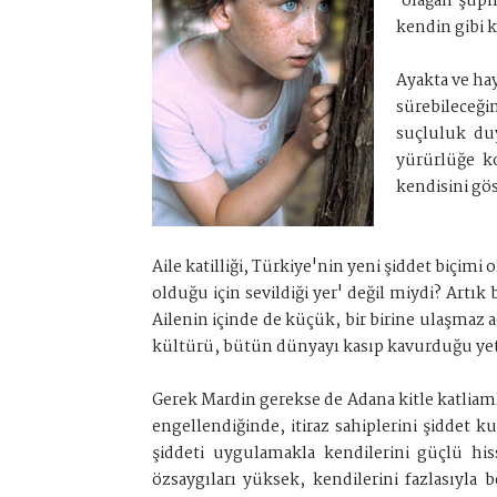
'olağan şüph
kendin gibi k
Ayakta ve ha
sürebileceği
suçluluk du
yürürlüğe k
kendisini gö
Aile katilliği, Türkiye'nin yeni şiddet biçimi 
olduğu için sevildiği yer' değil miydi? Artık
Ailenin içinde de küçük, bir birine ulaşmaz a
kültürü, bütün dünyayı kasıp kavurduğu yetm
Gerek Mardin gerekse de Adana kitle katliam
engellendiğinde, itiraz sahiplerini şiddet 
şiddeti uygulamakla kendilerini güçlü hiss
özsaygıları yüksek, kendilerini fazlasıyla 