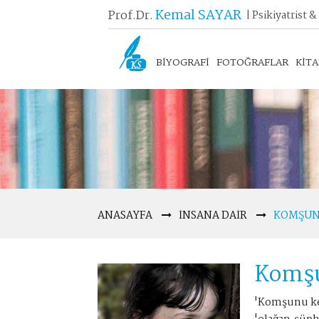
Kemal SAYAR
Prof.Dr.
| Psikiyatrist &
BİYOGRAFİ
FOTOĞRAFLAR
KİT
ANASAYFA
İNSANA DAIR
KOMŞUN
Komşu
'Komşunu ken