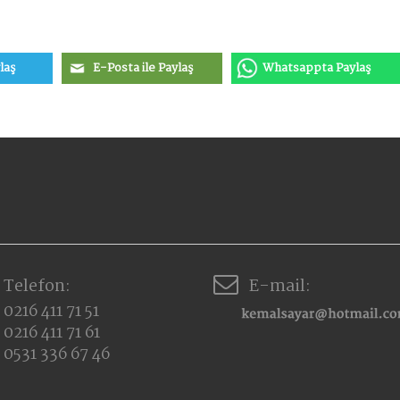
laş
E-Posta ile Paylaş
Whatsappta Paylaş
Telefon:
E-mail:
0216 411 71 51
0216 411 71 61
0531 336 67 46