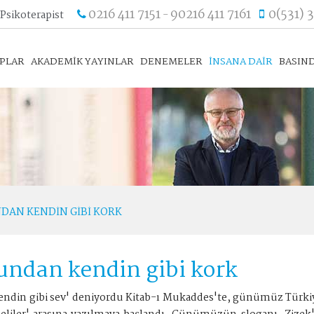
0216 411 7151
90216 411 7161
0(531) 
 Psikoterapist
-
APLAR
AKADEMİK YAYINLAR
DENEMELER
İNSANA DAİR
BASIND
DAN KENDIN GIBI KORK
ndan kendin gibi kork
din gibi sev' deniyordu Kitab-ı Mukaddes'te, günümüz Türkiye