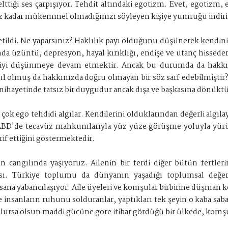
ttiği ses çarpışıyor. Tehdit altındaki egotizm. Evet, egotizm,
ğiniz kadar mükemmel olmadığınızı söyleyen kişiye yumruğu indi
letildi. Ne yaparsınız? Haklılık payı olduğunu düşünerek kendini
a üzüntü, depresyon, hayal kırıklığı, endişe ve utanç hisseder
 iyi düşünmeye devam etmektir. Ancak bu durumda da hakkın
ıl olmuş da hakkınızda doğru olmayan bir söz sarf edebilmiştir?
nihayetinde tatsız bir duygudur ancak dışa ve başkasına dönüktür
 çok ego tehdidi algılar. Kendilerini olduklarından değerli algılay
 ABD'de tecavüz mahkumlarıyla yüz yüze görüşme yoluyla yürütü
arif ettiğini göstermektedir.
ın cangılında yaşıyoruz. Ailenin bir ferdi diğer bütün fertle
kası. Türkiye toplumu da dünyanın yaşadığı toplumsal değe
insana yabancılaşıyor. Aile üyeleri ve komşular birbirine düşman 
ve insanların ruhunu solduranlar, yaptıkları tek şeyin o kaba sab
olursa olsun maddi gücüne göre itibar gördüğü bir ülkede, kom