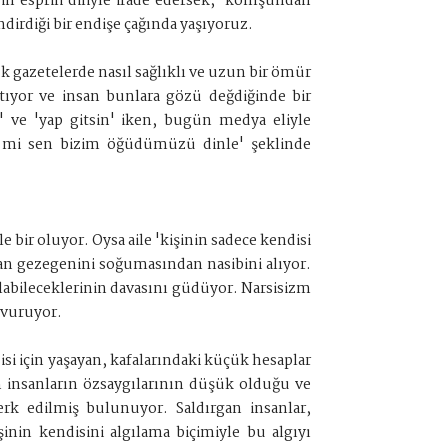
n esprili diliyle ifade edersek, 'komşundan
dirdiği bir endişe çağında yaşıyoruz.
 gazetelerde nasıl sağlıklı ve uzun bir ömür
atıyor ve insan bunlara gözü değdiğinde bir
 ve 'yap gitsin' iken, bugün medya eliyle
si mi sen bizim öğüdümüzü dinle' şeklinde
le bir oluyor. Oysa aile 'kişinin sadece kendisi
insan gezegenini soğumasından nasibini alıyor.
 alabileceklerinin davasını güdüyor. Narsisizm
 vuruyor.
i için yaşayan, kafalarındaki küçük hesaplar
an insanların özsaygılarının düşük olduğu ve
terk edilmiş bulunuyor. Saldırgan insanlar,
şinin kendisini algılama biçimiyle bu algıyı