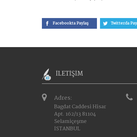
Facebookta Paylaş
Twitterda Pay
İLETİŞİM
Adres:
Bagdat Caddesi Hisar
Apt. 162/13 81104
Selamiçeşme
İSTANBUL