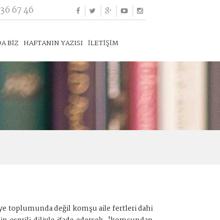
336 67 46
A BİZ
HAFTANIN YAZISI
İLETİŞİM
 toplumunda değil komşu aile fertleri dahi