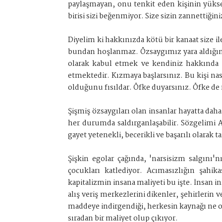
paylaşmayan, onu tenkit eden kişinin yüksel
birisi sizi beğenmiyor. Size sizin zannetti
Diyelim ki hakkınızda kötü bir kanaat size i
bundan hoşlanmaz. Özsaygımız yara aldığınd
olarak kabul etmek ve kendiniz hakkında
etmektedir. Kızmaya başlarsınız. Bu kişi nas
olduğunu fısıldar. Öfke duyarsınız. Öfke de 
Şişmiş özsaygıları olan insanlar hayatta daha
her durumda saldırganlaşabilir. Sözgelimi
gayet yetenekli, becerikli ve başarılı olarak t
Şişkin egolar çağında, 'narsisizm salgını'n
çocukları katlediyor. Acımasızlığın şahi
kapitalizmin insana maliyeti bu işte. İnsan 
alış veriş merkezlerini dikenler, şehirlerin 
maddeye indirgendiği, herkesin kaynağı ne 
sıradan bir maliyet olup çıkıyor.