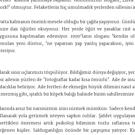
eliler' arasına yazılmaya başlandı. Günümüzün sloganı, Zizek'i
ork!' olmuştur. Felaketlerin hiç umulmadık yerlerden sillesini in
yatta kalmanın önemli mesele olduğu bir çağda yaşıyoruz. Günlük
mize dair öğütler okuyoruz. Her yerde öğüt ve yasaklar cirit 
ygusuna kapılmadan edemiyor. 1990'ların sloganı 'kendin ol'
onulan yeni düstur, 'ne yaparsan yap yanlış yapacaksın, iyi
steriyor.
olarak sinir uçlarımızı törpülüyor. Bildiğimiz dünya değişiyor, yer
 bir ailenin yüzleri de 'fotoğraflar kadar kısa ömürlü'. Aile de 
dacıklar beliriyor. Aile fertleri de ekmeğin büyük dilimini nasıl
ezmiş gibi, iştahlı bir köpek balığı halinde bizim sahillerimize
larında arsız bir narsisizmin izini sürmek mümkün. Sadece kendis
kullanarak yola getirmek isteyen sapkın ruhlar. Şiddet uygulay
ettikleri önermesi artık psikoloji biliminin tozlu raflarına 
beğenen kişiler. Saldırganlığın özünde bir çarpışma yatıyor: Ki