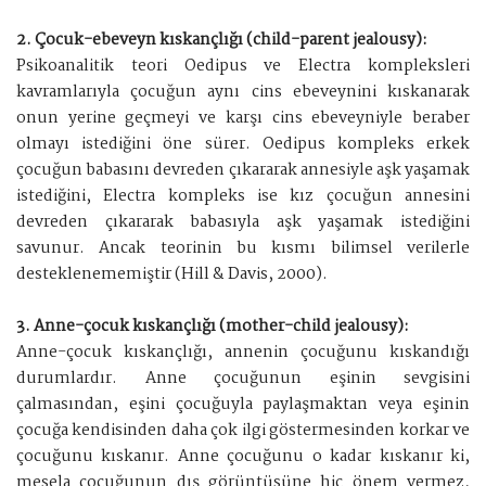
2. Çocuk-ebeveyn kıskançlığı (child-parent jealousy):
Psikoanalitik teori Oedipus ve Electra kompleksleri
kavramlarıyla çocuğun aynı cins ebeveynini kıskanarak
onun yerine geçmeyi ve karşı cins ebeveyniyle beraber
olmayı istediğini öne sürer. Oedipus kompleks erkek
çocuğun babasını devreden çıkararak annesiyle aşk yaşamak
istediğini, Electra kompleks ise kız çocuğun annesini
devreden çıkararak babasıyla aşk yaşamak istediğini
savunur. Ancak teorinin bu kısmı bilimsel verilerle
desteklenememiştir (Hill & Davis, 2000).
3. Anne-çocuk kıskançlığı (mother-child jealousy):
Anne-çocuk kıskançlığı, annenin çocuğunu kıskandığı
durumlardır. Anne çocuğunun eşinin sevgisini
çalmasından, eşini çocuğuyla paylaşmaktan veya eşinin
çocuğa kendisinden daha çok ilgi göstermesinden korkar ve
çocuğunu kıskanır. Anne çocuğunu o kadar kıskanır ki,
mesela çocuğunun dış görüntüsüne hiç önem vermez,