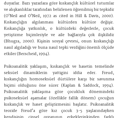
duyarlar. Bazı yazarlara göre kıskançlık kültürel tutumlar
ve alışkanlıklar tarafından belirlenen öğrenilmiş bir tepkidir
(O'Neil and O'Neil, 1972 as cited in Hill & Davis, 2000).
Kıskançlığın algılanması kültürden kültüre değişir.
Kıskançlığa yatkınlık, o kültürdeki değerlerle, çocuk
yetiştirme biçimleriyle ve aile bağlarıyla çok ilişkilidir
(Bhugra, 2000). Kişinin sosyal çevresi, onun kıskançlığı
nasıl algıladığı ve buna nasıl tepki verdiğini önemli ölçüde
etkiler (Berscheid, 1994).
Psikoanalitik yaklaşım, kıskançlık ve hasetin temelinde
seksüel dinamiklerin yattigini iddia eder. Freud,
kıskançlığın homoseksüel dürtülere karşı bir savunma
biçimi olduğunu öne sürer (Kaplan & Saddock, 1994).
Psikoanalitik yaklaşıma göre çocukluk dönemindeki
psikoseksüel aşamalar (özellikle fallik dönem) çocuğun
kıskançlık ve haset geliştirmesini başlatır. Psikoanalitik
teoride Freud'a göre kız çocuk 3-5 yaşlarındayken
kendisinin cinsel organının erkeklerinkinden farklı