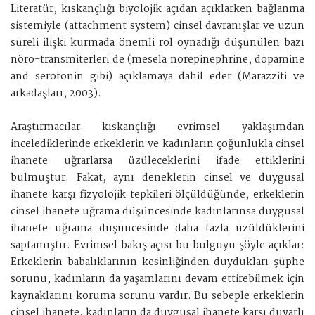
Literatür, kıskançlığı biyolojik açıdan açıklarken bağlanma
sistemiyle (attachment system) cinsel davranışlar ve uzun
süreli ilişki kurmada önemli rol oynadığı düşünülen bazı
nöro-transmiterleri de (mesela norepinephrine, dopamine
and serotonin gibi) açıklamaya dahil eder (Marazziti ve
arkadaşları, 2003).
Araştırmacılar kıskançlığı evrimsel yaklaşımdan
incelediklerinde erkeklerin ve kadınların çoğunlukla cinsel
ihanete uğrarlarsa üzüleceklerini ifade ettiklerini
bulmuştur. Fakat, aynı deneklerin cinsel ve duygusal
ihanete karşı fizyolojik tepkileri ölçüldüğünde, erkeklerin
cinsel ihanete uğrama düşüncesinde kadınlarınsa duygusal
ihanete uğrama düşüncesinde daha fazla üzüldüklerini
saptamıştır. Evrimsel bakış açısı bu bulguyu şöyle açıklar:
Erkeklerin babalıklarının kesinliğinden duydukları şüphe
sorunu, kadınların da yaşamlarını devam ettirebilmek için
kaynaklarını koruma sorunu vardır. Bu sebeple erkeklerin
cinsel ihanete, kadınların da duygusal ihanete karşı duyarlı