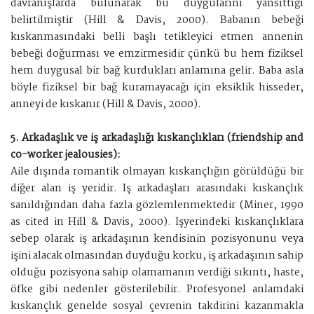
davranışlarda bulunarak bu duygularını yansıttığı
belirtilmiştir (Hill & Davis, 2000). Babanın bebeği
kıskanmasındaki belli başlı tetikleyici etmen annenin
bebeği doğurması ve emzirmesidir çünkü bu hem fiziksel
hem duygusal bir bağ kurdukları anlamına gelir. Baba asla
böyle fiziksel bir bağ kuramayacağı için eksiklik hisseder,
anneyi de kıskanır (Hill & Davis, 2000).
5. Arkadaşlık ve iş arkadaşlığı kıskançlıkları (friendship and
co-worker jealousies):
Aile dışında romantik olmayan kıskançlığın görüldüğü bir
diğer alan iş yeridir. Iş arkadaşları arasındaki kıskançlık
sanıldığından daha fazla gözlemlenmektedir (Miner, 1990
as cited in Hill & Davis, 2000). İşyerindeki kıskançlıklara
sebep olarak iş arkadaşının kendisinin pozisyonunu veya
işini alacak olmasından duyduğu korku, iş arkadaşının sahip
olduğu pozisyona sahip olamamanın verdiği sıkıntı, haste,
öfke gibi nedenler gösterilebilir. Profesyonel anlamdaki
kıskançlık genelde sosyal çevrenin takdirini kazanmakla