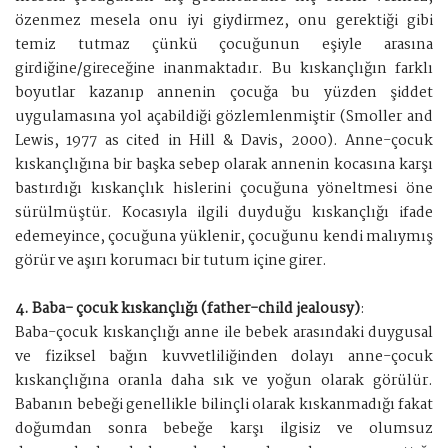
özenmez mesela onu iyi giydirmez, onu gerektiği gibi
temiz tutmaz çünkü çocuğunun eşiyle arasına
girdiğine/gireceğine inanmaktadır. Bu kıskançlığın farklı
boyutlar kazanıp annenin çocuğa bu yüzden şiddet
uygulamasına yol açabildiği gözlemlenmiştir (Smoller and
Lewis, 1977 as cited in Hill & Davis, 2000). Anne-çocuk
kıskançlığına bir başka sebep olarak annenin kocasına karşı
bastırdığı kıskançlık hislerini çocuğuna yöneltmesi öne
sürülmüştür. Kocasıyla ilgili duyduğu kıskançlığı ifade
edemeyince, çocuğuna yüklenir, çocuğunu kendi malıymış
görür ve aşırı korumacı bir tutum içine girer.
4. Baba- çocuk kıskançlığı (father-child jealousy)
:
Baba-çocuk kıskançlığı anne ile bebek arasındaki duygusal
ve fiziksel bağın kuvvetliliğinden dolayı anne-çocuk
kıskançlığına oranla daha sık ve yoğun olarak görülür.
Babanın bebeği genellikle bilinçli olarak kıskanmadığı fakat
doğumdan sonra bebeğe karşı ilgisiz ve olumsuz