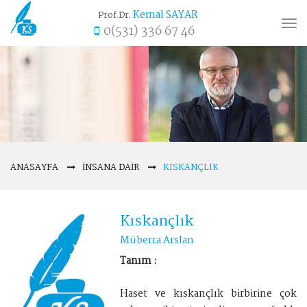
Kemal SAYAR
Prof.Dr.
Tog
0(531) 336 67 46
nav
ANASAYFA
İNSANA DAIR
KISKANÇLIK
Kıskançlık
Müberra Arslan
Tanım :
Haset ve kıskançlık birbirine çok