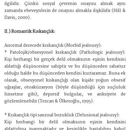
ilgilidir. Çünkü sosyal çevrenin onayını almak aynı
zamanda ebeveynlerin de onayını almakla ilişkilidir (Hill &
Davis, 2000).
II.) Romantik Kıskançlık:
Anormal derecede kıskançlık (Morbid jealousy):
* Patolojik/obsesyonel kıskançlık (Pathologic jealousy):
Kişi herhangi bir gerçek delil olmaksızın eşinin kendisini
aldattığı düşüncesine sahiptir ve bu düşünceden rahatsız
olduğu halde bu düşünceden kendini kurtaramaz. Buna ek
olarak, obsesyonel kıskançlığı olan kişide yoğun obsesif
uğraşlar, otoaküzasyon (böyle düşündüğü için suçluluk
hissetme gibi), depresif bulgular, ve anksiyete de
gözlemlenebilir (Tezcan & Ülkeroğlu, 1995).
* Kıskançlık tipi sanrısal bozukluk (Delusional jealousy):
Kişi herhangi bir delil olmaksızın eşinin kendisini
aldattığına inanmaktadır ve kesinlikle hastalığını kabul