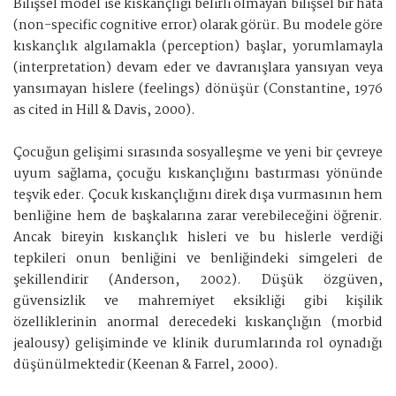
Bilişsel model ise kıskançlığı belirli olmayan bilişsel bir hata
(non-specific cognitive error) olarak görür. Bu modele göre
kıskançlık algılamakla (perception) başlar, yorumlamayla
(interpretation) devam eder ve davranışlara yansıyan veya
yansımayan hislere (feelings) dönüşür (Constantine, 1976
as cited in Hill & Davis, 2000).
Çocuğun gelişimi sırasında sosyalleşme ve yeni bir çevreye
uyum sağlama, çocuğu kıskançlığını bastırması yönünde
teşvik eder. Çocuk kıskançlığını direk dışa vurmasının hem
benliğine hem de başkalarına zarar verebileceğini öğrenir.
Ancak bireyin kıskançlık hisleri ve bu hislerle verdiği
tepkileri onun benliğini ve benliğindeki simgeleri de
şekillendirir (Anderson, 2002). Düşük özgüven,
güvensizlik ve mahremiyet eksikliği gibi kişilik
özelliklerinin anormal derecedeki kıskançlığın (morbid
jealousy) gelişiminde ve klinik durumlarında rol oynadığı
düşünülmektedir (Keenan & Farrel, 2000).