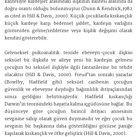
kalitesiyle kardeşler arasındaki ilişkinin kalitesi arasında da
doğru orantı olduğu bulunmuştur (Dunn & Kendrick,1982
as cited in Hill & Davis, 2000). Küçük çocuklarda kıskançlık
küçük kardeşe karşı bedensel şiddet, kardeşin varlığını
görmezden gelme/reddetme veya kişilik değişimi olarak
kendini gösterebilir.
Geleneksel psikoanalitik teoride ebeveyn-çocuk ilişkisi
seksüel bir ilişkidir ve aileye yeni bir kardeşin gelmesi
çocuğun bu seksüel ilişkiyle ilgili fantazilerine bir tehdit
olacaktır (Hill & Davis, 2000). Freud'tan sonraki yazarlar
(Bowlby, Hadfield gibi) seksüel cazibenin çocuğun
güvenlik ve ebeveyne duyduğu bağımlılık ihtiyaçlarından
sonra geldiğini belirtmişlerdir. Hadfield kıskançlığı
Darwin'in teorisindeki hayatta kalma içgüdüsüne bağlar. Bu
düşünceye göre çocuğun birincil ihtiyacı annesinin
sevgisine sahip olarak güven duymasıdır ve eğer çocuk bu
sevginin bir başkasına daha gösterildiğini görürse paniğe
kapılarak kıskançlık ve öfke geliştirir (Hill & Davis, 2000).