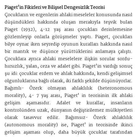
Piaget'in Fikirleri ve Bilişsel Dengesizlik Teorisi
Çocukların ve ergenlerin ahlaki meseleler konusunda nasıl
düşündükleri hakkında oluşan merakıyla teşvik bulan
Piaget (1932), 4-12 yaş arası çocukları derinlemesine
gözlemleyip onlarla görüşmeler yaptı. Piaget, çocukları
bilye oynar iken seyredip oyunun kuralları hakkında nasıl
bir mantık ve düşünce yürüttüklerini anlamaya çalıştı.
Çocuklara ayrıca ahlaki meselelere ilişkin sorular sordu-
hırsızlık, yalan, ceza ve adalet gibi. Piaget'in vardığı sonuç
şu idi: çocuklar erdem ve ahlak hakkında, kendi gelişimsel
olgunluklarına bağlı olarak, iki farklı şekilde düşünüyorlar.
Bağımlı- Özerk olmayan ahlaklılık (heteronomous
morality), 4- 7 yaş arası, Piaget' in teorisinin ilk ahlaki
gelişim aşamasıdır. Adalet ve kurallar, insanların
kontrolünden uzak, dünyanın değiştirilemez mülkiyetleri
olarak tasavvur edilir. Bağımsız- Özerk ahlaklılık
(autonomous morality) ise, Piaget' in teorisinde ikinci
gelişim aşaması olup, daha büyük çocuklar tarafından