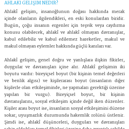
AHLAKİ GELİŞİM NEDİR?
Ahlakî gelişim, insanoğlunun doğası hakkında merak
içinde olanların ilgilendikleri, en eski konulardan biridir.
Bugün, çoğu insanın ergenler için teşvik veya caydırma
konusu olabilecek, ahlakî ve ahlakî olmayan davranışlar,
kabul edilebilir ve kabul edilemez hareketler, makul ve
makul olmayan eylemler hakkında güçlü kanıları var.
Ahlakî gelişim, genel doğru ve yanlışlara ilişkin fikirler,
duygular ve davranışları içine alır. Ahlakî gelişimin iki
boyutu vardır: bireyiçsel boyut (bir kişinin temel değerleri
ve benlik algısı) ve kişilerarası boyut (insanların diğer
kişilerle olan etkileşiminde, ne yapmaları gerektiği üzerine
yapılan bir vurgu). Bireyiçsel boyut, bir kişinin
davranışlarını, sosyal etkileşim içinde değil iken düzenler.
Kişiler arası boyut ise, insanların sosyal etkileşimini düzene
sokar; uyuşmazlık durumunda hakemlik rolünü üstlenir.
Şimdi ise, ahlakî düşünceleri, duyguları ve davranışları