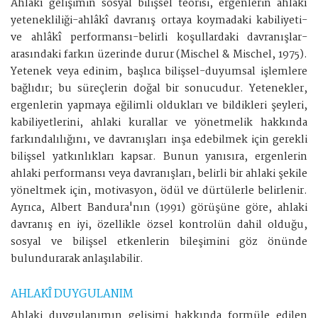
Ahlâkî gelişimin sosyal bilişsel teorisi, ergenlerin ahlâkî
yetenekliliği-ahlâkî davranış ortaya koymadaki kabiliyeti-
ve ahlâkî performansı-belirli koşullardaki davranışlar-
arasındaki farkın üzerinde durur (Mischel & Mischel, 1975).
Yetenek veya edinim, başlıca bilişsel-duyumsal işlemlere
bağlıdır; bu süreçlerin doğal bir sonucudur. Yetenekler,
ergenlerin yapmaya eğilimli oldukları ve bildikleri şeyleri,
kabiliyetlerini, ahlaki kurallar ve yönetmelik hakkında
farkındalılığını, ve davranışları inşa edebilmek için gerekli
bilişsel yatkınlıkları kapsar. Bunun yanısıra, ergenlerin
ahlaki performansı veya davranışları, belirli bir ahlaki şekile
yöneltmek için, motivasyon, ödül ve dürtülerle belirlenir.
Ayrıca, Albert Bandura'nın (1991) görüşüne göre, ahlaki
davranış en iyi, özellikle özsel kontrolün dahil olduğu,
sosyal ve bilişsel etkenlerin bileşimini göz önünde
bulundurarak anlaşılabilir.
AHLAKÎ DUYGULANIM
Ahlaki duygulanımın gelişimi hakkında formüle edilen