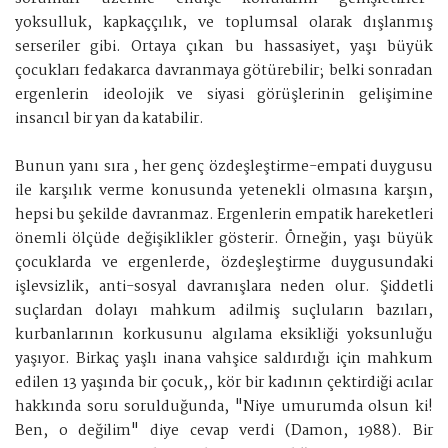
yoksulluk, kapkaççılık, ve toplumsal olarak dışlanmış
serseriler gibi. Ortaya çıkan bu hassasiyet, yaşı büyük
çocukları fedakarca davranmaya götürebilir; belki sonradan
ergenlerin ideolojik ve siyasi görüşlerinin gelişimine
insancıl bir yan da katabilir.
Bunun yanı sıra , her genç özdeşleştirme-empati duygusu
ile karşılık verme konusunda yetenekli olmasına karşın,
hepsi bu şekilde davranmaz. Ergenlerin empatik hareketleri
önemli ölçüde değişiklikler gösterir. Örneğin, yaşı büyük
çocuklarda ve ergenlerde, özdeşleştirme duygusundaki
işlevsizlik, anti-sosyal davranışlara neden olur. Şiddetli
suçlardan dolayı mahkum adilmiş suçluların bazıları,
kurbanlarının korkusunu algılama eksikliği yoksunluğu
yaşıyor. Birkaç yaşlı inana vahşice saldırdığı için mahkum
edilen 13 yaşında bir çocuk,, kör bir kadının çektirdiği acılar
hakkında soru sorulduğunda, "Niye umurumda olsun ki!
Ben, o değilim" diye cevap verdi (Damon, 1988). Bir