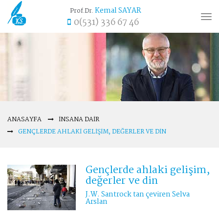
Kemal SAYAR
Prof.Dr.
Tog
0(531) 336 67 46
nav
ANASAYFA
İNSANA DAIR
GENÇLERDE AHLAKI GELIŞIM, DEĞERLER VE DIN
Gençlerde ahlaki gelişim,
değerler ve din
J.W. Santrock tan çeviren Selva
Arslan