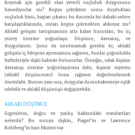
koymak için gerekli olan yeterli suçluluk duygusunu
hissediyorlar mı? Kopya çektikten sonra duydukları
suçluluk hissi, baştan çıkarıcı bu durumla bir dahaki sefere
karşılaştıklarında, onları kopya çekmekten alıkoyar mı?
Ahlakî gelişim tartışmasının arta kalan hususları, bu üç
yüzey üzerine yoğunlaşır: Düşünce, davranış, ve
duygulanım. Şunu da unutmamak gerekir ki; ahlakî
gelişimi iç bileşene ayırmamıza rağmen, bunlar çoğunlukla
birbirleriyle ilişki halinde bulunurlar. Örneğin, odak kişinin
davranışı üzerine yoğunlaşıyorsa dahi, kişinin niyetini
(ahlakî düşüncesini) buna rağmen değerlendirmek
önemlidir. Bunun yanı sıra, duygular da muhakemeye eşlik
edebilir ve ahlakî düşünüşü değiştirebilir.
AHLAKİ DÜŞÜNCE
Ergenlerin, doğru ve yanlış hakkındaki standartları
nelerdir? Bu soruya ilişkin, Piaget'in ve Lawrence
Kohlberg'in bazı fikirleri var.