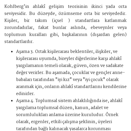
Kohlberg'in ahlakî gelişim teorisinin ikinci yada orta
seviyesidir. Bu düzeyde, özümseme orta bir seviyededir.
Kişiler, bir takım (içsel ) standartlara katlanmak
zorundadırlar, fakat bunlar aslında, ebeveynler veya
toplumun kuralları gibi, başkalarının (dışardan gelen)
standartlardır.
Aşama 3. Ortak kişilerarası beklentiler, ilişkiler, ve
kişilerarası uyumda, bireyler diğerlerine karşı ahlakî
yargılamanın temeli olarak, güven, özen ve sadakate
değer verirler. Bu aşamada, çocuklar ve gençler anne-
babaları tarafından "iyi kız" veya "iyi çocuk" olarak
aranmak için, onların ahlakî standartlarını kendilerine
edinirler.
Aşama 4. Toplumsal sistem ahlaklılığında ise, ahlakî
yargılama toplumsal düzen, kanun, adalet ve
sorumlulukları anlama üzerine kuruludur. Örnek
olarak, ergenler, etkili çalışma şeklinin, üyeleri
tarafından bağlı kalınacak yasalarca korunması