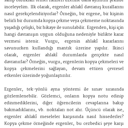
sahip oldukları temel fikirleri üzerine daha ayrıntılı şekilde
inceleyelim. İlk olarak, ergenler ahlakî davranış kurallarını
nasıl gerekçelendiriyorlar? Örneğin, bir ergene, bir kişinin
belirli bir durumda kopya çekme veya çekmeme noktasında
yaşadığı çelişki, bir hikaye ile sunulabilir. Ergenden, kişi için
hangi davranışın uygun olduğuna nedeniyle birlikte karar
vermesi istenir. Vurgu, ergenin ahlakî kararlarını
savunurken kullandığı mantık üzerine yapılır. İkinci
olarak, ergenler ahlakî durumlarda gerçekte nasıl
davranırlar? Örneğin, vurgu, ergenlerin kopya çekmeleri ve
kopya çekmelerini sağlayan, devam ettiren çevresel
etkenler üzerinde yoğunlaştırılır.
Ergenler, tek-yönlü ayna yöntemi ile sınav sırasında
gözlemlenebilir. Gözlemci, onların kopya notu edinip
edinmediklerini, diğer öğrencilerin cevaplarına bakıp
bakmadıklarını, vb. noktaları not alır. Üçüncü olarak ise,
ergenler ahlakî meseleler karşısında nasıl hissederler?
Kopya çekme örneğinde ergenler, bu cezbedici şeye karşı