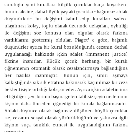
sunduğu yeni kurallara küçük çocuklar karşı koyarken,
bunun aksine, daha büyük yaştaki çocuklar- bağımsız ahlak
düşünürleri- bu değişimi kabul edip kuralları sadece
ulaşılması kolay, toplu olarak üzerinde uzlaşılan, oybirliği
ile değişimi söz konusu olan olgular olarak farkına
vardıklarını göstermiş oldular. Piaget' e göre, bağımlı
düşünürler ayrıca bir kural bozulduğunda cezanın derhal
uygulanacağı hakkında içkin adalet (immanent justice)
fikrine inanırlar. Küçük çocuk herhangi bir kuralı
çiğnemenin otomatik olarak cezalandırmaya bağlandığına
her nasılsa inanmıştır. Bunun için, sınırı aşmaya
kalkıştığında sık sık etrafına bakınarak kaçınılmaz bir ceza
beklentisiyle ortalığı kolaçan eder. Ayrıca içkin adaletin ima
ettiği diğer şey, birinin başına gelen talihsiz şeyin nedeninin
kişinin daha önceden çiğnediği bir kurala bağlanmasıdır.
Ahlaki düşünce olarak bağımsız düşünen büyük çocuklar
ise, cezanın sosyal olarak yürütüldüğünü ve yalnızca ilgili
kişinin suça tanıklık etmesi ile uygulandığının farkına