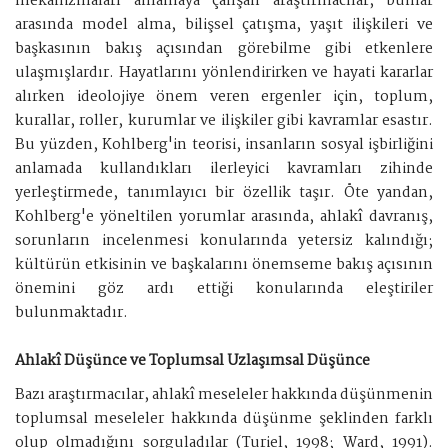
mekanizmaları anlamaya çalışan araştırmacılar, bunlar
arasında model alma, bilişsel çatışma, yaşıt ilişkileri ve
başkasının bakış açısından görebilme gibi etkenlere
ulaşmışlardır. Hayatlarını yönlendirirken ve hayati kararlar
alırken ideolojiye önem veren ergenler için, toplum,
kurallar, roller, kurumlar ve ilişkiler gibi kavramlar esastır.
Bu yüzden, Kohlberg'in teorisi, insanların sosyal işbirliğini
anlamada kullandıkları ilerleyici kavramları zihinde
yerleştirmede, tanımlayıcı bir özellik taşır. Öte yandan,
Kohlberg'e yöneltilen yorumlar arasında, ahlakî davranış,
sorunların incelenmesi konularında yetersiz kalındığı;
kültürün etkisinin ve başkalarını önemseme bakış açısının
önemini göz ardı ettiği konularında eleştiriler
bulunmaktadır.
Ahlakî Düşünce ve Toplumsal Uzlaşımsal Düşünce
Bazı araştırmacılar, ahlakî meseleler hakkında düşünmenin
toplumsal meseleler hakkında düşünme şeklinden farklı
olup olmadığını sorguladılar (Turiel, 1998; Ward, 1991).