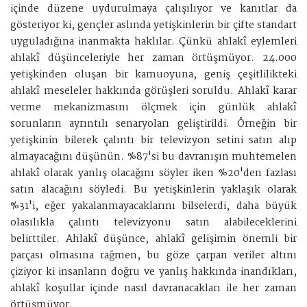
içinde düzene uydurulmaya çalışılıyor ve kanıtlar da
gösteriyor ki, gençler aslında yetişkinlerin bir çifte standart
uyguladığına inanmakta haklılar. Çünkü ahlakî eylemleri
ahlakî düşünceleriyle her zaman örtüşmüyor. 24.000
yetişkinden oluşan bir kamuoyuna, geniş çeşitlilikteki
ahlakî meseleler hakkında görüşleri soruldu. Ahlakî karar
verme mekanizmasını ölçmek için günlük ahlakî
sorunların ayrıntılı senaryoları geliştirildi. Örneğin bir
yetişkinin bilerek çalıntı bir televizyon setini satın alıp
almayacağını düşünün. %87'si bu davranışın muhtemelen
ahlakî olarak yanlış olacağını söyler iken %20'den fazlası
satın alacağını söyledi. Bu yetişkinlerin yaklaşık olarak
%31'i, eğer yakalanmayacaklarını bilselerdi, daha büyük
olasılıkla çalıntı televizyonu satın alabileceklerini
belirttiler. Ahlakî düşünce, ahlakî gelişimin önemli bir
parçası olmasına rağmen, bu göze çarpan veriler altını
çiziyor ki insanların doğru ve yanlış hakkında inandıkları,
ahlakî koşullar içinde nasıl davranacakları ile her zaman
örtüşmüyor.