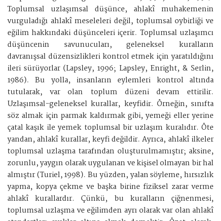
Toplumsal uzlaşımsal düşünce, ahlakî muhakemenin
vurguladığı ahlakî meseleleri değil, toplumsal oybirliği ve
eğilim hakkındaki düşünceleri içerir. Toplumsal uzlaşımcı
düşüncenin savunucuları, geleneksel kuralların
davranışsal düzensizlikleri kontrol etmek için yaratıldığını
ileri sürüyorlar (Lapsley, 1996; Lapsley, Enright, & Serlin,
1986). Bu yolla, insanların eylemleri kontrol altında
tutularak, var olan toplum düzeni devam ettirilir.
Uzlaşımsal-geleneksel kurallar, keyfidir. Örneğin, sınıfta
söz almak için parmak kaldırmak gibi, yemeği eller yerine
çatal kaşık ile yemek toplumsal bir uzlaşım kuralıdır. Öte
yandan, ahlakî kurallar, keyfi değildir. Ayrıca, ahlakî ilkeler
toplumsal uzlaşma tarafından oluşturulmamıştır; aksine,
zorunlu, yaygın olarak uygulanan ve kişisel olmayan bir hal
almıştır (Turiel, 1998). Bu yüzden, yalan söyleme, hırsızlık
yapma, kopya çekme ve başka birine fiziksel zarar verme
ahlakî kurallardır. Çünkü, bu kuralların çiğnenmesi,
toplumsal uzlaşma ve eğilimden ayrı olarak var olan ahlakî