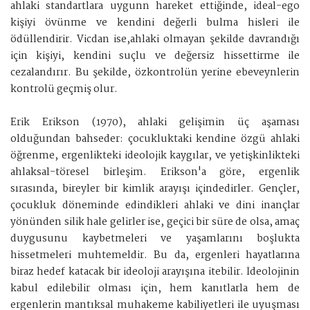
ahlaki standartlara uygunn hareket ettiğinde, ideal-ego
kişiyi övünme ve kendini değerli bulma hisleri ile
ödüllendirir. Vicdan ise,ahlaki olmayan şekilde davrandığı
için kişiyi, kendini suçlu ve değersiz hissettirme ile
cezalandırır. Bu şekilde, özkontrolün yerine ebeveynlerin
kontrolü geçmiş olur.
Erik Erikson (1970), ahlaki gelişimin üç aşaması
olduğundan bahseder: çocukluktaki kendine özgü ahlaki
öğrenme, ergenlikteki ideolojik kaygılar, ve yetişkinlikteki
ahlaksal-töresel birleşim. Erikson'a göre, ergenlik
sırasında, bireyler bir kimlik arayışı içindedirler. Gençler,
çocukluk döneminde edindikleri ahlaki ve dini inançlar
yönünden silik hale gelirler ise, geçici bir süre de olsa, amaç
duygusunu kaybetmeleri ve yaşamlarını boşlukta
hissetmeleri muhtemeldir. Bu da, ergenleri hayatlarına
biraz hedef katacak bir ideoloji arayışına itebilir. İdeolojinin
kabul edilebilir olması için, hem kanıtlarla hem de
ergenlerin mantıksal muhakeme kabiliyetleri ile uyuşması