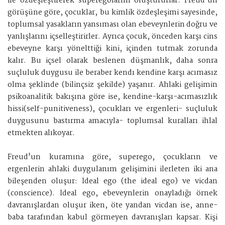
ile özdeşleştirerek superegolarını oluştururlar. Freud'un
görüşüne göre, çocuklar, bu kimlik özdeşleşimi sayesinde,
toplumsal yasakların yansıması olan ebeveynlerin doğru ve
yanlışlarını içselleştirirler. Ayrıca çocuk, önceden karşı cins
ebeveyne karşı yönelttiği kini, içinden tutmak zorunda
kalır. Bu içsel olarak beslenen düşmanlık, daha sonra
suçluluk duygusu ile beraber kendı kendine karşı acımasız
olma şeklinde (bilinçsiz şekilde) yaşanır. Ahlaki gelişimin
psikoanalitik bakışına göre ise, kendine-karşı-acımasızlık
hissi(self-punitiveness), çocukları ve ergenleri- suçluluk
duygusunu bastırma amacıyla- toplumsal kuralları ihlal
etmekten alıkoyar.
Freud'un kuramına göre, superego, çocukların ve
ergenlerin ahlaki duygulanım gelişimini ilerleten iki ana
bileşenden oluşur: İdeal ego (the ideal ego) ve vicdan
(conscience). İdeal ego, ebeveynlerin onayladığı örnek
davranışlardan oluşur iken, öte yandan vicdan ise, anne-
baba tarafından kabul görmeyen davranışları kapsar. Kişi