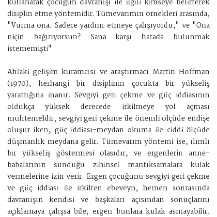
kullanarak çocuğun davranışı ile ilgili kimseye belirterek
disiplin etme yöntemidir. Tümevarımın örnekleri arasında,
"Vurma ona. Sadece yardım etmeye çalışıyordu," ve "Ona
niçin bağırıyorsun? Sana karşı hatada bulunmak
istememişti".
Ahlaki gelişim kuramcısı ve araştırmacı Martin Hoffman
(1970), herhangi bir disiplinin çocukta bir yükseliş
yarattığına inanır. Sevgiyi geri çekme ve güç iddiasının
oldukça yüksek derecede irkilmeye yol açması
muhtemeldir; sevgiyi geri çekme ile önemli ölçüde endişe
oluşur iken, güç iddiası-meydan okuma ile ciddi ölçüde
düşmanlık meydana gelir. Tümevarım yöntemi ise, ılımlı
bir yükseliş göstermesi olasıdır, ve ergenlerin anne-
babalarının sunduğu zihinsel mantıksamalara kulak
vermelerine izin verir. Ergen çocuğunu sevgiyi geri çekme
ve güç iddiası ile irkilten ebeveyn, hemen sonrasında
davranışın kendisi ve başkaları açısından sonuçlarını
açıklamaya çalışsa bile, ergen bunlara kulak asmayabilir.