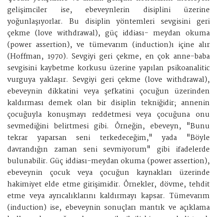
gelişimciler ise, ebeveynlerin disiplini üzerine
yoğunlaşıyorlar. Bu disiplin yöntemleri sevgisini geri
çekme (love withdrawal), güç iddiası- meydan okuma
(power assertion), ve tümevarım (induction)ı içine alır
(Hoffman, 1970). Sevgiyi geri çekme, en çok anne-baba
sevgisini kaybetme korkusu üzerine yapılan psikoanalitic
vurguya yaklaşır. Sevgiyi geri çekme (love withdrawal),
ebeveynin dikkatini veya şefkatini çocuğun üzerinden
kaldırması demek olan bir disiplin tekniğidir; annenin
çocuğuyla konuşmayı reddetmesi veya çocuğuna onu
sevmediğini belirtmesi gibi. Örneğin, ebeveyn, "Bunu
tekrar yaparsan seni terkedeceğim," yada "Böyle
davrandığın zaman seni sevmiyorum" gibi ifadelerde
bulunabilir. Güç iddiası-meydan okuma (power assertion),
ebeveynin çocuk veya çocuğun kaynakları üzerinde
hakimiyet elde etme girişimidir. Örnekler, dövme, tehdit
etme veya ayrıcalıklarını kaldırmayı kapsar. Tümevarım
(induction) ise, ebeveynin sonuçları mantık ve açıklama