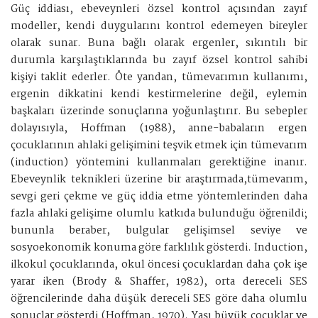
Güç iddiası, ebeveynleri özsel kontrol açısından zayıf
modeller, kendi duygularını kontrol edemeyen bireyler
olarak sunar. Buna bağlı olarak ergenler, sıkıntılı bir
durumla karşılaştıklarında bu zayıf özsel kontrol sahibi
kişiyi taklit ederler. Öte yandan, tümevarımın kullanımı,
ergenin dikkatini kendi kestirmelerine değil, eylemin
başkaları üzerinde sonuçlarına yoğunlaştırır. Bu sebepler
dolayısıyla, Hoffman (1988), anne-babaların ergen
çocuklarının ahlaki gelişimini teşvik etmek için tümevarım
(induction) yöntemini kullanmaları gerektiğine inanır.
Ebeveynlik teknikleri üzerine bir araştırmada,tümevarım,
sevgi geri çekme ve güç iddia etme yöntemlerinden daha
fazla ahlaki gelişime olumlu katkıda bulunduğu öğrenildi;
bununla beraber, bulgular gelişimsel seviye ve
sosyoekonomik konuma göre farklılık gösterdi. Induction,
ilkokul çocuklarında, okul öncesi çocuklardan daha çok işe
yarar iken (Brody & Shaffer, 1982), orta dereceli SES
öğrencilerinde daha düşük dereceli SES göre daha olumlu
sonuçlar gösterdi (Hoffman, 1970). Yaşı büyük çocuklar ve