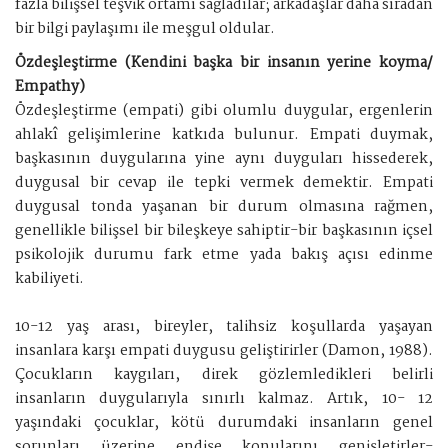
fazla bilişsel teşvik ortamı sağladılar; arkadaşlar daha sıradan
bir bilgi paylaşımı ile meşgul oldular.
Özdeşleştirme (Kendini başka bir insanın yerine koyma/
Empathy)
Özdeşleştirme (empati) gibi olumlu duygular, ergenlerin
ahlakî gelişimlerine katkıda bulunur. Empati duymak,
başkasının duygularına yine aynı duyguları hissederek,
duygusal bir cevap ile tepki vermek demektir. Empati
duygusal tonda yaşanan bir durum olmasına rağmen,
genellikle bilişsel bir bileşkeye sahiptir-bir başkasının içsel
psikolojik durumu fark etme yada bakış açısı edinme
kabiliyeti.
10-12 yaş arası, bireyler, talihsiz koşullarda yaşayan
insanlara karşı empati duygusu geliştirirler (Damon, 1988).
Çocukların kaygıları, direk gözlemledikleri belirli
insanların duygularıyla sınırlı kalmaz. Artık, 10- 12
yaşındaki çocuklar, kötü durumdaki insanların genel
sorunları üzerine endişe konularını genişletirler-