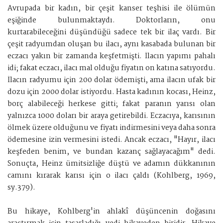
Avrupada bir kadın, bir çeşit kanser teşhisi ile ölümün
eşiğinde bulunmaktaydı. Doktorların, onu
kurtarabileceğini düşündüğü sadece tek bir ilaç vardı. Bir
çeşit radyumdan oluşan bu ilacı, aynı kasabada bulunan bir
eczacı yakın bir zamanda keşfetmişti. İlacın yapımı pahalı
idi; fakat eczacı, ilacı mal olduğu fiyatın on katına satıyordu.
İlacın radyumu için 200 dolar ödemişti, ama ilacın ufak bir
dozu için 2000 dolar istiyordu. Hasta kadının kocası, Heinz,
borç alabileceği herkese gitti; fakat paranın yarısı olan
yalnızca 1000 doları bir araya getirebildi. Eczacıya, karısının
ölmek üzere olduğunu ve fiyatı indirmesini veya daha sonra
ödemesine izin vermesini istedi. Ancak eczacı, "Hayır, ilacı
keşfeden benim, ve bundan kazanç sağlayacağım" dedi.
Sonuçta, Heinz ümitsizliğe düştü ve adamın dükkanının
camını kırarak karısı için o ilacı çaldı (Kohlberg, 1969,
sy.379).
Bu hikaye, Kohlberg'in ahlakî düşüncenin doğasını