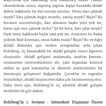
araştırmak için tasarladığı yedi hikayeden biridir. Hikaye
okunduktan sonra, röportaj yapılan kişiye buradaki ahlakî
ikilem hakkında bir dizi sorular sorulur: Heinz ilacı çalmalı
mıydı? İlacı çalmak doğru muydu, yanlış mıydı? Niçin? Bir
kocanın sorumluluğu, ilacı almanın başka yolu yok ise,
karısı için onu çalmak mıdır? İyi bir koca, ilacı çalar mıydı?
Fiyat sınırı hakkında hiçbir yasa yok ise, eczacının bu kadar
yüksek fiyat koyması, onun hakkı mıdır? Niçin? Bu ve diğer
ahlakî ikilemler için verilen cevaplardan yola çıkan
Kohlberg, üç basamaklık bir ahlakî gelişim süreci hipotezi
oluşturdu. Ahlakî gelişimi analamada, anahtar kavram,
özümseme (internalization) dir; yani dışarıdan kontrol
edilen ve içsel standartlar ve ilkelerle yönlendirilen bir
davranışın gelişimsel değişimdir. Çocuklar ve ergenler
büyüdükçe, ahlakî düşünceleri daha çok özümsenmiş olur.
Daha ötesi için, Kohlberg'in üç adımlık ahlakî gelişim
modeline bir göz atalım.
Kohlberg'in 1. Seviyesi : Geleneksel Düşünme Öncesi