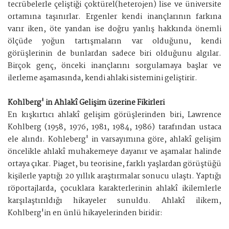
tecrübelerle çeliştiği çoktürel(heterojen) lise ve üniversite
ortamına taşınırlar. Ergenler kendi inançlarının farkına
varır iken, öte yandan ise doğru yanlış hakkında önemli
ölçüde yoğun tartışmaların var olduğunu, kendi
görüşlerinin de bunlardan sadece biri olduğunu algılar.
Birçok genç, önceki inançlarını sorgulamaya başlar ve
ilerleme aşamasında, kendi ahlaki sistemini geliştirir.
Kohlberg' in Ahlakî Gelişim üzerine Fikirleri
En kışkırtıcı ahlakî gelişim görüşlerinden biri, Lawrence
Kohlberg (1958, 1976, 1981, 1984, 1986) tarafından ustaca
ele alındı. Kohleberg' in varsayımına göre, ahlakî gelişim
öncelikle ahlakî muhakemeye dayanır ve aşamalar halinde
ortaya çıkar. Piaget, bu teorisine, farklı yaşlardan görüştüğü
kişilerle yaptığı 20 yıllık araştırmalar sonucu ulaştı. Yaptığı
röportajlarda, çocuklara karakterlerinin ahlakî ikilemlerle
karşılaştırıldığı hikayeler sunuldu. Ahlakî ilikem,
Kohlberg'in en ünlü hikayelerinden biridir: