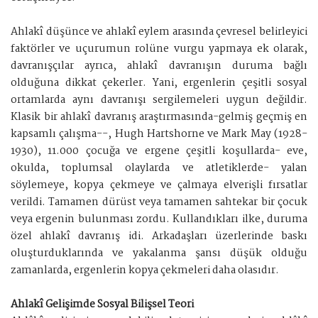
Ahlakî düşünce ve ahlakî eylem arasında çevresel belirleyici
faktörler ve uçurumun rolüne vurgu yapmaya ek olarak,
davranışçılar ayrıca, ahlakî davranışın duruma bağlı
olduğuna dikkat çekerler. Yani, ergenlerin çeşitli sosyal
ortamlarda aynı davranışı sergilemeleri uygun değildir.
Klasik bir ahlakî davranış araştırmasında-gelmiş geçmiş en
kapsamlı çalışma--, Hugh Hartshorne ve Mark May (1928-
1930), 11.000 çocuğa ve ergene çeşitli koşullarda- eve,
okulda, toplumsal olaylarda ve atletiklerde- yalan
söylemeye, kopya çekmeye ve çalmaya elverişli fırsatlar
verildi. Tamamen dürüst veya tamamen sahtekar bir çocuk
veya ergenin bulunması zordu. Kullandıkları ilke, duruma
özel ahlakî davranış idi. Arkadaşları üzerlerinde baskı
oluşturduklarında ve yakalanma şansı düşük olduğu
zamanlarda, ergenlerin kopya çekmeleri daha olasıdır.
Ahlakî Gelişimde Sosyal Bilişsel Teori