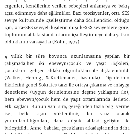
ergenler, kendilerine verilen sebepleri anlamaya ve bakış
açısı edinmeye daha eğilimliler. Bazı teorisyenler, orta-SES
seviye kültüründe içselleştirme daha ödüllendirici olduğu
için, orta-SES seviyeli kişilerin düşük-SES seviyelilere göre,
toplumun ahlaki standartlarını içselleştirmeye daha yatkın
olduklarını varsayarlar (Kohn, 1977).
4 yıllık bir süre boyunca uzunlamasına yapılan bir
çalışmada,her iki ebeveyn/çocuk ve yaşıt ilişkileri,
çocukların gelişen ahlaki olgunlukları ile ilişkilendirildi
(Walker, Hennig, &.Krettenauer, basımda). Diğerlerinin
fikirlerini genel Sokrates tarzı ile ortaya çıkarma ve anlayışı
denetleme (uygun derinlemesine deşme yaklaşımı ile),
hem ebeveyn/çocuk hem de yaşıt ortamlarında ilerletici
etki sağladı. Bunun yanı sıra, gereğinden fazla bilgi verme
ise, belki aşırı yüklenilmiş bir vaaz olarak
yorumlanıldığından, daha düşük ahlaki gelişim ile
birleştirildi. Anne-babalar, çocukların arkadaşlarından daha