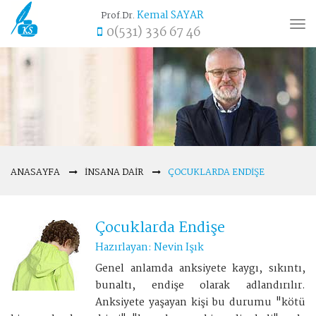
Kemal SAYAR
Prof.Dr.
Tog
0(531) 336 67 46
nav
ANASAYFA
İNSANA DAIR
ÇOCUKLARDA ENDIŞE
Çocuklarda Endişe
Hazırlayan: Nevin Işık
Genel anlamda anksiyete kaygı, sıkıntı,
bunaltı, endişe olarak adlandırılır.
Anksiyete yaşayan kişi bu durumu "kötü