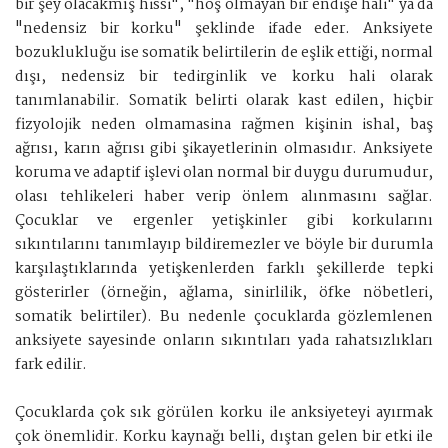
bir şey olacakmış hissi", "hoş olmayan bir endişe hali" ya da
"nedensiz bir korku" şeklinde ifade eder. Anksiyete
bozuklukluğu ise somatik belirtilerin de eşlik ettiği, normal
dışı, nedensiz bir tedirginlik ve korku hali olarak
tanımlanabilir. Somatik belirti olarak kast edilen, hiçbir
fizyolojik neden olmamasina rağmen kişinin ishal, baş
ağrısı, karın ağrısı gibi şikayetlerinin olmasıdır. Anksiyete
koruma ve adaptif işlevi olan normal bir duygu durumudur,
olası tehlikeleri haber verip önlem alınmasını sağlar.
Çocuklar ve ergenler yetişkinler gibi korkularını
sıkıntılarını tanımlayıp bildiremezler ve böyle bir durumla
karşılaştıklarında yetişkenlerden farklı şekillerde tepki
gösterirler (örneğin, ağlama, sinirlilik, öfke nöbetleri,
somatik belirtiler). Bu nedenle çocuklarda gözlemlenen
anksiyete sayesinde onların sıkıntıları yada rahatsızlıkları
fark edilir.
Çocuklarda çok sık görülen korku ile anksiyeteyi ayırmak
çok önemlidir. Korku kaynağı belli, dıştan gelen bir etki ile