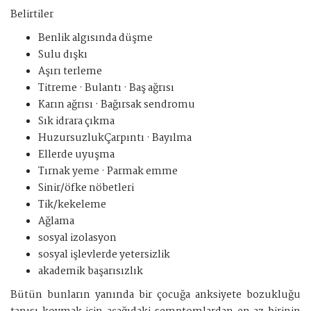
Belirtiler
Benlik algısında düşme
Sulu dışkı
Aşırı terleme
Titreme · Bulantı · Baş ağrısı
Karın ağrısı · Bağırsak sendromu
Sık idrara çıkma
HuzursuzlukÇarpıntı · Bayılma
Ellerde uyuşma
Tırnak yeme · Parmak emme
Sinir/öfke nöbetleri
Tik/kekeleme
Ağlama
sosyal izolasyon
sosyal işlevlerde yetersizlik
akademik başarısızlık
Bütün bunların yanında bir çocuğa anksiyete bozukluğu