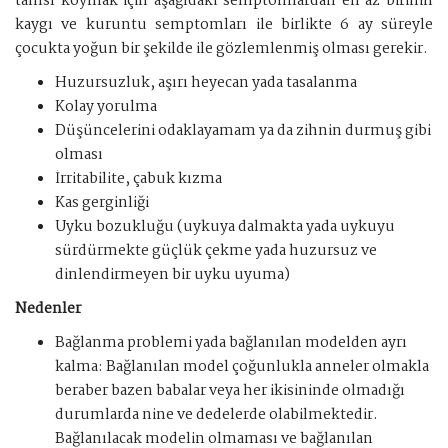
tanısı koymak için aşağıdaki semptomlardan en az birinin
kaygı ve kuruntu semptomları ile birlikte 6 ay süreyle
çocukta yoğun bir şekilde ile gözlemlenmiş olması gerekir.
Huzursuzluk, aşırı heyecan yada tasalanma
Kolay yorulma
Düşüncelerini odaklayamam ya da zihnin durmuş gibi
olması
İrritabilite, çabuk kızma
Kas gerginliği
Uyku bozukluğu (uykuya dalmakta yada uykuyu
sürdürmekte güçlük çekme yada huzursuz ve
dinlendirmeyen bir uyku uyuma)
Nedenler
Bağlanma problemi yada bağlanılan modelden ayrı
kalma: Bağlanılan model çoğunlukla anneler olmakla
beraber bazen babalar veya her ikisininde olmadığı
durumlarda nine ve dedelerde olabilmektedir.
Bağlanılacak modelin olmaması ve bağlanılan