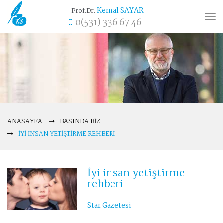
Kemal SAYAR
Prof.Dr.
Tog
0(531) 336 67 46
nav
ANASAYFA
BASINDA BIZ
İYI INSAN YETIŞTIRME REHBERI
İyi insan yetiştirme
rehberi
Star Gazetesi