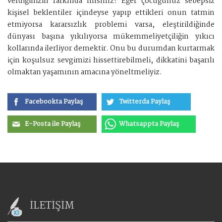
verdiğinizin farkında mısınız? Eğer çocuğunuz sebepsiz
kişisel beklentiler içindeyse yapıp ettikleri onun tatmin
etmiyorsa kararsızlık problemi varsa, eleştirildiğinde
dünyası başına yıkılıyorsa mükemmeliyetçiliğin yıkıcı
kollarında ilerliyor demektir. Onu bu durumdan kurtarmak
için koşulsuz sevgimizi hissettirebilmeli, dikkatini başarılı
olmaktan yaşamının amacına yöneltmeliyiz.
Facebookta Paylaş
Twitterda Paylaş
E-Posta ile Paylaş
Whatsappta Paylaş
İLETİŞİM