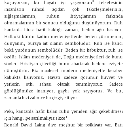
koşuyorsan, bu hayatı iyi yaşıyorsun" felsefesinin
insanların ruhsal açıdan çok fakirleşmelerinin,
sığlaşmalarının, ruhun ihtiyaçlarının farkında
olmamalarının bir sonucu olduğunu düşünüyorum. Ruh
kantarda biraz hafif kaldığı zaman, beden ağır basıyor.
Halbuki bütün kadim medeniyetlerde beden çürümenin,
dünyanın, buraya ait olanın sembolüdür. Ruh ise kalıcı
bekâ yurdunun sembolüdür. Beden bir kabuktur, ruh ise
özdür. İslâm medeniyeti de, Doğu medeniyetleri de bunu
söyler. Hristiyan çileciliği bunu abartarak bedene eziyete
dönüştürür. Biz maalesef modern medeniyetle beraber
kabukta kalıyoruz. Hayatı sadece görünür kuvvet ve
yerlerin etki sahası olarak tanımlıyoruz. Sadece
gördüğümüze inanıyor, gaybı yok sayıyoruz. Ve bu,
zamanla bizi zalimce bir çizgiye itiyor.
Peki, kantarda hafif kalan ruhu yeniden ağır çekebilmesi
için hangi ipe sarılmalıyız sizce?
Ronald David Laing diye meşhur bir psikiyatr var, Batı