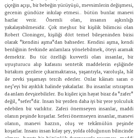
çiçeğin açışı, bir bebeğin yürüyüşü, mevsimlerin değişmesi,
gecenin gündüze inkılap etmesi.. bütün bunlar manevi
hazlar verir. Önemli olan, insanın aşkınlığı
yakalayabilmesidir. Çok meşhur bir kişilik bilimcisi olan
Robert Cloninger, kişiliği dört temel bileşeninden birisi
olarak "kendini aşma"dan bahseder. Kendini aşma, kendi
benliğinin fevkinde anlamlara yönelebilmek, öteyi aramak
demektir. Bu tür özelliği kuvvetli olan insanlar, bir
uyuşturucu alıp kafasını sentetik maddelerin eşliğinde
birtakım gezilere çıkarmaktansa, yaşantıyla, varoluşla, hâl
ile zevki yaşamayı tercih ederler. Onlar kâinatı saran o
neş'eyi bir ayıklık halinde yakalarlar. Bu insanlar ıstıraptan
da anlam devşirebilirler. Bu kişiler için hayat biraz da "zafer"
değil, "sefer"dir. İnsan bir yerden daha iyi bir yere yolculuk
edebilen bir varlıktır. Zaferi önemseyen insanlar, maddi
olanın peşinde koşarlar. Seferi önemseyen insanlar, manevi
olanın, manevi hazzın, oluş ve tekâmülün peşinde
koşarlar. Insanı insan kılay şey, yolda olduğunun bilincinde