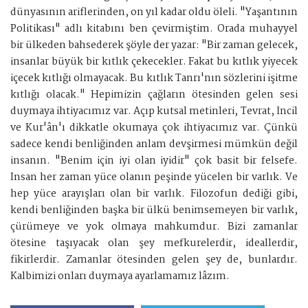
dünyasının ariflerinden, on yıl kadar oldu öleli. "Yaşantının
Politikası" adlı kitabını ben çevirmiştim. Orada muhayyel
bir ülkeden bahsederek şöyle der yazar: "Bir zaman gelecek,
insanlar büyük bir kıtlık çekecekler. Fakat bu kıtlık yiyecek
içecek kıtlığı olmayacak. Bu kıtlık Tanrı'nın sözlerini işitme
kıtlığı olacak." Hepimizin çağların ötesinden gelen sesi
duymaya ihtiyacımız var. Açıp kutsal metinleri, Tevrat, İncil
ve Kur'ân'ı dikkatle okumaya çok ihtiyacımız var. Çünkü
sadece kendi benliğinden anlam devşirmesi mümkün değil
insanın. "Benim için iyi olan iyidir" çok basit bir felsefe.
Insan her zaman yüce olanın peşinde yücelen bir varlık. Ve
hep yüce arayışları olan bir varlık. Filozofun dediği gibi,
kendi benliğinden başka bir ülkü benimsemeyen bir varlık,
çürümeye ve yok olmaya mahkumdur. Bizi zamanlar
ötesine taşıyacak olan şey mefkurelerdir, ideallerdir,
fikirlerdir. Zamanlar ötesinden gelen şey de, bunlardır.
Kalbimizi onları duymaya ayarlamamız lâzım.