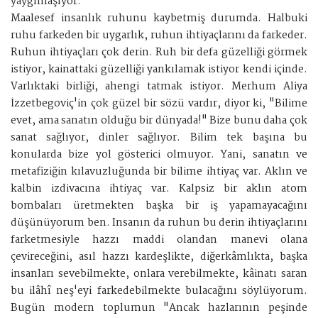
yaygınlaşıyor.
Maalesef insanlık ruhunu kaybetmiş durumda. Halbuki
ruhu farkeden bir uygarlık, ruhun ihtiyaçlarını da farkeder.
Ruhun ihtiyaçları çok derin. Ruh bir defa güzelliği görmek
istiyor, kainattaki güzelliği yankılamak istiyor kendi içinde.
Varlıktaki birliği, ahengi tatmak istiyor. Merhum Aliya
İzzetbegoviç'in çok güzel bir sözü vardır, diyor ki, "Bilime
evet, ama sanatın olduğu bir dünyada!" Bize bunu daha çok
sanat sağlıyor, dinler sağlıyor. Bilim tek başına bu
konularda bize yol gösterici olmuyor. Yani, sanatın ve
metafiziğin kılavuzluğunda bir bilime ihtiyaç var. Aklın ve
kalbin izdivacına ihtiyaç var. Kalpsiz bir aklın atom
bombaları üretmekten başka bir iş yapamayacağını
düşünüyorum ben. Insanın da ruhun bu derin ihtiyaçlarını
farketmesiyle hazzı maddi olandan manevi olana
çevireceğini, asıl hazzı kardeşlikte, diğerkâmlıkta, başka
insanları sevebilmekte, onlara verebilmekte, kâinatı saran
bu ilâhî neş'eyi farkedebilmekte bulacağını söylüyorum.
Bugün modern toplumun "Ancak hazlarının peşinde