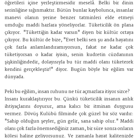
öğretileri içine yerleştirmesidir meselâ. Belki bir dinin
serinliğine sığınmaktır. Bütün bunlar kaybolunca, insanlar
manevi olanın yerine benzer tatminleri elde etmeyi
umduğu maddi hazlara yöneliyorlar. Tüketicilik ön plana
çıkıyor. "Tükettiğin kadar varsın" diyen bir kültür ortaya
çıkıyor. Bu kültür de bize, "Evet belki sen şu anda hayatını
çok fazla anlamlandıramıyorsun, fakat ne kadar çok
tüketiyorsan o kadar iyisin, senin kudretin cüzdanının
şişkinliğindedir, dolayısıyla bu tür maddi olanı tüketerek
kendini gerçekleştir!" diyor. Bugün böyle bir eğilim var
dünyada.
Peki bu eğilim, insan ruhunu ne tür açmazlara itiyor sizce?
İnsanı kuraklaştırıyor bu. Çünkü tüketicilik insanın anlık
ihtiyaçlarını doyurur, ama kalıcı bir itminan duygusu
vermez. Dövüş Kulübü filminde çok güzel bir söz vardır:
"Sahip olduğun şeyler, gün gelir, sana sahip olur." Maddi
olanı çok fazla önemsediğiniz zaman, bir süre sonra onların
kölesi haline geliyorsunuz. Ve zamanla hayat kalitenizde