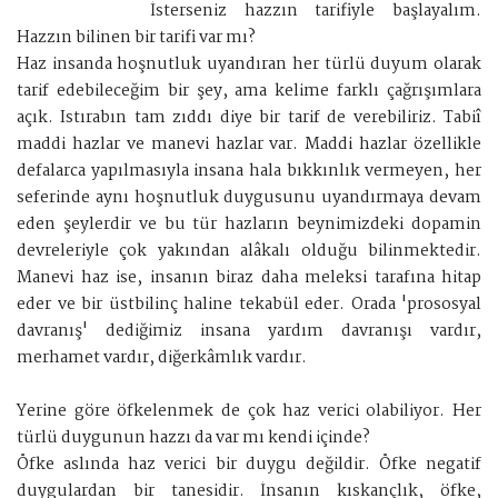
İsterseniz hazzın tarifiyle başlayalım.
Hazzın bilinen bir tarifi var mı?
Haz insanda hoşnutluk uyandıran her türlü duyum olarak
tarif edebileceğim bir şey, ama kelime farklı çağrışımlara
açık. Istırabın tam zıddı diye bir tarif de verebiliriz. Tabiî
maddi hazlar ve manevi hazlar var. Maddi hazlar özellikle
defalarca yapılmasıyla insana hala bıkkınlık vermeyen, her
seferinde aynı hoşnutluk duygusunu uyandırmaya devam
eden şeylerdir ve bu tür hazların beynimizdeki dopamin
devreleriyle çok yakından alâkalı olduğu bilinmektedir.
Manevi haz ise, insanın biraz daha meleksi tarafına hitap
eder ve bir üstbilinç haline tekabül eder. Orada 'prososyal
davranış' dediğimiz insana yardım davranışı vardır,
merhamet vardır, diğerkâmlık vardır.
Yerine göre öfkelenmek de çok haz verici olabiliyor. Her
türlü duygunun hazzı da var mı kendi içinde?
Öfke aslında haz verici bir duygu değildir. Öfke negatif
duygulardan bir tanesidir. İnsanın kıskançlık, öfke,