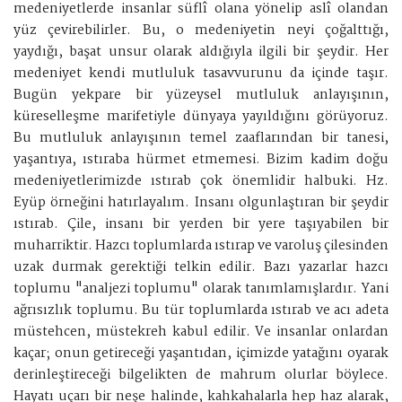
medeniyetlerde insanlar süflî olana yönelip aslî olandan
yüz çevirebilirler. Bu, o medeniyetin neyi çoğalttığı,
yaydığı, başat unsur olarak aldığıyla ilgili bir şeydir. Her
medeniyet kendi mutluluk tasavvurunu da içinde taşır.
Bugün yekpare bir yüzeysel mutluluk anlayışının,
küreselleşme marifetiyle dünyaya yayıldığını görüyoruz.
Bu mutluluk anlayışının temel zaaflarından bir tanesi,
yaşantıya, ıstıraba hürmet etmemesi. Bizim kadim doğu
medeniyetlerimizde ıstırab çok önemlidir halbuki. Hz.
Eyüp örneğini hatırlayalım. Insanı olgunlaştıran bir şeydir
ıstırab. Çile, insanı bir yerden bir yere taşıyabilen bir
muharriktir. Hazcı toplumlarda ıstırap ve varoluş çilesinden
uzak durmak gerektiği telkin edilir. Bazı yazarlar hazcı
toplumu "analjezi toplumu" olarak tanımlamışlardır. Yani
ağrısızlık toplumu. Bu tür toplumlarda ıstırab ve acı adeta
müstehcen, müstekreh kabul edilir. Ve insanlar onlardan
kaçar; onun getireceği yaşantıdan, içimizde yatağını oyarak
derinleştireceği bilgelikten de mahrum olurlar böylece.
Hayatı uçarı bir neşe halinde, kahkahalarla hep haz alarak,