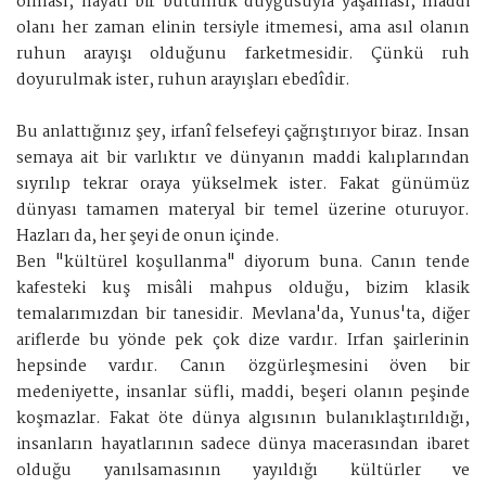
olması, hayatı bir bütünlük duygusuyla yaşaması, maddi
olanı her zaman elinin tersiyle itmemesi, ama asıl olanın
ruhun arayışı olduğunu farketmesidir. Çünkü ruh
doyurulmak ister, ruhun arayışları ebedîdir.
Bu anlattığınız şey, irfanî felsefeyi çağrıştırıyor biraz. Insan
semaya ait bir varlıktır ve dünyanın maddi kalıplarından
sıyrılıp tekrar oraya yükselmek ister. Fakat günümüz
dünyası tamamen materyal bir temel üzerine oturuyor.
Hazları da, her şeyi de onun içinde.
Ben "kültürel koşullanma" diyorum buna. Canın tende
kafesteki kuş misâli mahpus olduğu, bizim klasik
temalarımızdan bir tanesidir. Mevlana'da, Yunus'ta, diğer
ariflerde bu yönde pek çok dize vardır. Irfan şairlerinin
hepsinde vardır. Canın özgürleşmesini öven bir
medeniyette, insanlar süfli, maddi, beşeri olanın peşinde
koşmazlar. Fakat öte dünya algısının bulanıklaştırıldığı,
insanların hayatlarının sadece dünya macerasından ibaret
olduğu yanılsamasının yayıldığı kültürler ve