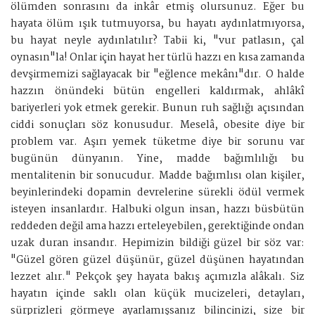
ölümden sonrasını da inkâr etmiş olursunuz. Eğer bu
hayata ölüm ışık tutmuyorsa, bu hayatı aydınlatmıyorsa,
bu hayat neyle aydınlatılır? Tabii ki, "vur patlasın, çal
oynasın"la! Onlar için hayat her türlü hazzı en kısa zamanda
devşirmemizi sağlayacak bir "eğlence mekânı"dır. O halde
hazzın önündeki bütün engelleri kaldırmak, ahlâkî
bariyerleri yok etmek gerekir. Bunun ruh sağlığı açısından
ciddi sonuçları söz konusudur. Meselâ, obesite diye bir
problem var. Aşırı yemek tüketme diye bir sorunu var
bugünün dünyanın. Yine, madde bağımlılığı bu
mentalitenin bir sonucudur. Madde bağımlısı olan kişiler,
beyinlerindeki dopamin devrelerine sürekli ödül vermek
isteyen insanlardır. Halbuki olgun insan, hazzı büsbütün
reddeden değil ama hazzı erteleyebilen, gerektiğinde ondan
uzak duran insandır. Hepimizin bildiği güzel bir söz var:
"Güzel gören güzel düşünür, güzel düşünen hayatından
lezzet alır." Pekçok şey hayata bakış açımızla alâkalı. Siz
hayatın içinde saklı olan küçük mucizeleri, detayları,
sürprizleri görmeye ayarlamışsanız bilincinizi, size bir