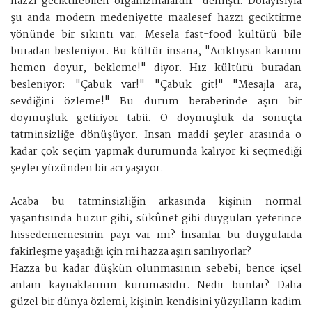
hazzı geciktirebilen organizmalardır" demişti. Dolayısıyla
şu anda modern medeniyette maalesef hazzı geciktirme
yönünde bir sıkıntı var. Mesela fast-food kültürü bile
buradan besleniyor. Bu kültür insana, "Acıktıysan karnını
hemen doyur, bekleme!" diyor. Hız kültürü buradan
besleniyor: "Çabuk var!" "Çabuk git!" "Mesajla ara,
sevdiğini özleme!" Bu durum beraberinde aşırı bir
doymuşluk getiriyor tabii. O doymuşluk da sonuçta
tatminsizliğe dönüşüyor. İnsan maddi şeyler arasında o
kadar çok seçim yapmak durumunda kalıyor ki seçmediği
şeyler yüzünden bir acı yaşıyor.
Acaba bu tatminsizliğin arkasında kişinin normal
yaşantısında huzur gibi, sükûnet gibi duyguları yeterince
hissedememesinin payı var mı? İnsanlar bu duygularda
fakirleşme yaşadığı için mi hazza aşırı sarılıyorlar?
Hazza bu kadar düşkün olunmasının sebebi, bence içsel
anlam kaynaklarının kurumasıdır. Nedir bunlar? Daha
güzel bir dünya özlemi, kişinin kendisini yüzyılların kadim