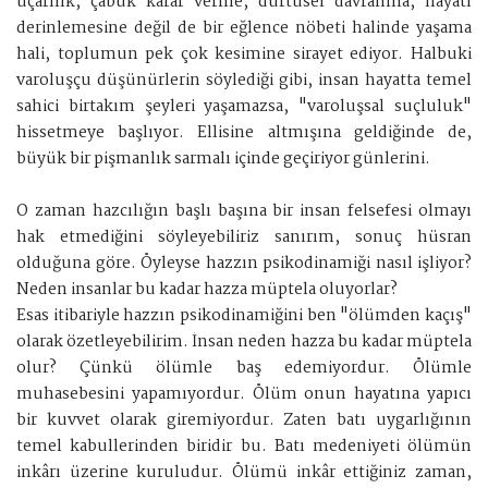
uçarılık, çabuk karar verme, dürtüsel davranma, hayatı
derinlemesine değil de bir eğlence nöbeti halinde yaşama
hali, toplumun pek çok kesimine sirayet ediyor. Halbuki
varoluşçu düşünürlerin söylediği gibi, insan hayatta temel
sahici birtakım şeyleri yaşamazsa, "varoluşsal suçluluk"
hissetmeye başlıyor. Ellisine altmışına geldiğinde de,
büyük bir pişmanlık sarmalı içinde geçiriyor günlerini.
O zaman hazcılığın başlı başına bir insan felsefesi olmayı
hak etmediğini söyleyebiliriz sanırım, sonuç hüsran
olduğuna göre. Öyleyse hazzın psikodinamiği nasıl işliyor?
Neden insanlar bu kadar hazza müptela oluyorlar?
Esas itibariyle hazzın psikodinamiğini ben "ölümden kaçış"
olarak özetleyebilirim. İnsan neden hazza bu kadar müptela
olur? Çünkü ölümle baş edemiyordur. Ölümle
muhasebesini yapamıyordur. Ölüm onun hayatına yapıcı
bir kuvvet olarak giremiyordur. Zaten batı uygarlığının
temel kabullerinden biridir bu. Batı medeniyeti ölümün
inkârı üzerine kuruludur. Ölümü inkâr ettiğiniz zaman,