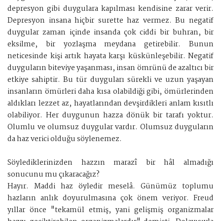
depresyon gibi duygulara kapılması kendisine zarar verir.
Depresyon insana hiçbir surette haz vermez. Bu negatif
duygular zaman içinde insanda çok ciddi bir buhran, bir
eksilme, bir yozlaşma meydana getirebilir. Bunun
neticesinde kişi artık hayata karşı küskünleşebilir. Negatif
duyguların biteviye yaşanması, insan ömrünü de azaltıcı bir
etkiye sahiptir. Bu tür duyguları sürekli ve uzun yaşayan
insanların ömürleri daha kısa olabildiği gibi, ömürlerinden
aldıkları lezzet az, hayatlarından devşirdikleri anlam kısıtlı
olabiliyor. Her duygunun hazza dönük bir tarafı yoktur.
Olumlu ve olumsuz duygular vardır. Olumsuz duyguların
da haz verici olduğu söylenemez.
Söylediklerinizden hazzın marazî bir hâl almadığı
sonucunu mu çıkaracağız?
Hayır. Maddi haz öyledir meselâ. Günümüz toplumu
hazların anlık doyurulmasına çok önem veriyor. Freud
yıllar önce "tekamül etmiş, yani gelişmiş organizmalar