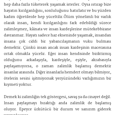
hep daha fazla tüketerek yaşamak isterler. Oysa ıstırap bize
hayatın kırılganlığını, sonluluğunu hatırlatır ve bu yüzden
kadim öğretilerde hep yüceltilir.Ölüm yönelimli bir varlık
olarak insan, kendi kırılganlığını fark edebildiği sürece
zalimleşmez, kâinata ve insan kardeşlerine mütekebbirane
davranmaz. Hayatı sadece haz ekseninde yaşamak, insandan
insana çok ciddi bir yabancılaşmanın vuku bulması
demektir. Çünkü insan ancak insan kardeşinin macerasına
ortak olmakla yücelir. Eğer insan kendisinde biriktirmiş
olduğunu arkadaşıyla, kardeşiyle, eşiyle, akrabasıyla
paylaşamıyorsa, o zaman zalimlik başlamış demektir
insanlar arasında. Diğer insanlarla hemdert olmayı bilmiyor,
ötelerin sesini işitmiyorsak yeryüzündeki varlığımızın bir
kıymeti yoktur.
Demek ki zalimliğin tek göstergesi, savaş ya da cinayet değil.
İnsan paylaşmayı bıraktığı anda zalimlik de başlamış
oluyor. Epeyce ürkütücü bir durum ve sanırım giderek